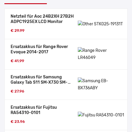
Netzteil für Aoc 24B2XH 27B2H
ADPC1925EX LCD Monitor
€ 29.99
Ersatzakkus für Range Rover
Evoque 2014-2017
€ 41.99
Ersatzakkus für Samsung
Galaxy Tab S11 SM-X730 SM-
X736
€ 27.96
Ersatzakkus für Fujitsu
RA54310-0101
€ 23.96