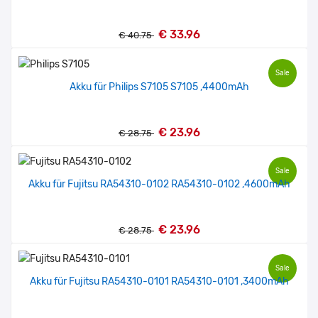
€ 25.99
€ 164.99
€ 197.99
€ 31.19
€ 33.96
€ 40.75
Sale
Akku für Philips S7105 S7105 ,4400mAh
€ 23.96
€ 28.75
Sale
Akku für Fujitsu RA54310-0102 RA54310-0102 ,4600mAh
€ 23.96
€ 28.75
Sale
Akku für Fujitsu RA54310-0101 RA54310-0101 ,3400mAh