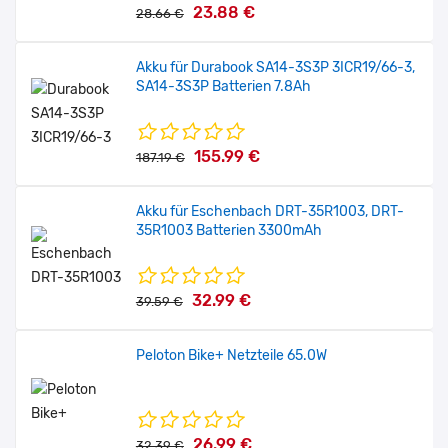
23.88 €
28.66 €
€ 24.90
€ 29.88
Akku für Durabook SA14-3S3P 3ICR19/66-3,
SA14-3S3P Batterien 7.8Ah
Sale
Akku für Xiaomi Watch S1 BW40-S1 ,470mAh
155.99 €
187.19 €
€ 23.99
€ 28.79
Akku für Eschenbach DRT-35R1003, DRT-
35R1003 Batterien 3300mAh
Sale
Akku für Garmin 361-00034-00 PD3048 361-00034-00
,290mAh
32.99 €
39.59 €
€ 24.90
€ 29.88
Peloton Bike+ Netzteile 65.0W
26.99 €
32.39 €