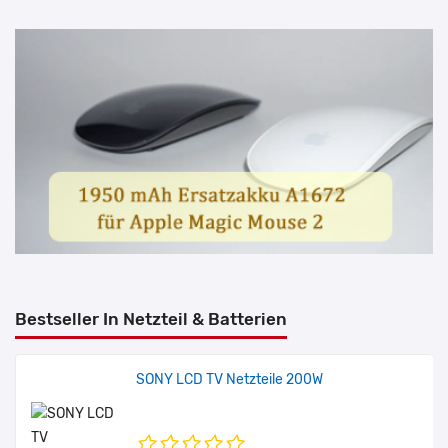
Sale
Akku für Casio LIS665 CSPC LIS665CSPC ,280mAh
€ 26.99
€ 32.39
Sale
Akku für Samsung Galaxy Watch 8 40MM SM-L320 SM-L325 EB-
BL325ABY ,318mAh
€ 25.99
€ 31.19
Sale
Bestseller In Netzteil & Batterien
Akku für Honor Watch 4 Pro HB452532EHW ,480mAh
SONY LCD TV Netzteile 200W
€ 25.99
€ 31.19
Sale