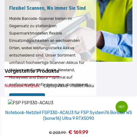
Konsolen oder Controller nicht mehr
Flexibel Scannen, Wo immer Sie Sind
funktionieren, wählen Sie aus unserer
großen Auswahl an Gaming & Controller
Mobile Barcode-Scanner bieten im
Akkus einen neuen aus, ob Sony Playstation
Gegensatz zu stationären
oder Nintendo Switch.
Supermarktmodellen flexible
Einsatzmöglichkeiten an wechselnden
Jetzt finden
Orten, wobei leistungsstarke Akkus
entscheidend sind. Unser Sortiment
umfasst hochwertige Scanner-Akkus für
Marken wie Symbol, Seuic, Newland,
Vorgestellte Produkte
Honeywell und Zebra – optimal auf
professionelle Anforderungen abgestimmt.
Notebook Netzteil
Laptop Akku
Tablet Akku
Jetzt finden
HOT
Notebook-Netzteil FSP330-ACAU3 für FSP System76 Bonobo WS
(bonw16) Ultra 9 RTX5090
€ 169.99
€ 203.99