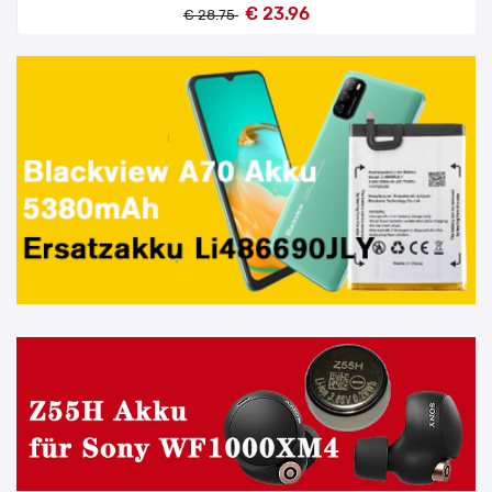
€ 23.96
€ 28.75
Sale
Akku für Huawei WATCH GT6 46MM ATM-B19 HB542636EXW-11-
zd ,867mAh
€ 25.99
€ 31.19
Sale
Akku für Xiaomi Watch H1E M2412W1 BW55 ,486mAh
€ 25.99
€ 31.19
Sale
Akku für Huawei Watch 5 HB652933EGW ,800mAh
€ 25.99
€ 31.19