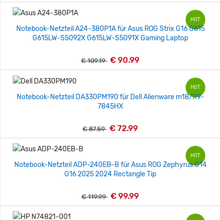
HOT
Notebook-Netzteil A24-380P1A für Asus ROG Strix G16 G615
G615LW-S5092X G615LW-S5091X Gaming Laptop
€ 90.99
€ 109.19
HOT
Notebook-Netzteil DA330PM190 für Dell Alienware m18/R9-
7845HX
€ 72.99
€ 87.59
HOT
Notebook-Netzteil ADP-240EB-B für Asus ROG Zephyrus G14
G16 2025 2024 Rectangle Tip
€ 99.99
€ 119.99