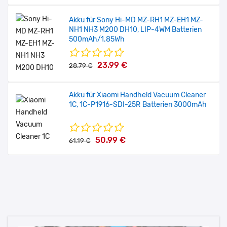
Akku für Sony Hi-MD MZ-RH1 MZ-EH1 MZ-
NH1 NH3 M200 DH10, LIP-4WM Batterien
500mAh/1.85Wh
23.99 €
28.79 €
Akku für Xiaomi Handheld Vacuum Cleaner
1C, 1C-P1916-SDI-25R Batterien 3000mAh
50.99 €
61.19 €