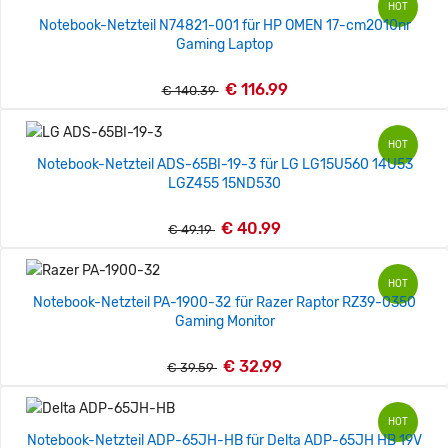
HOT
Notebook-Netzteil N74821-001 für HP OMEN 17-cm2010nr
Gaming Laptop
€ 116.99
€ 140.39
HOT
Notebook-Netzteil ADS-65BI-19-3 für LG LG15U560 14U53
LGZ455 15ND530
€ 40.99
€ 49.19
HOT
Notebook-Netzteil PA-1900-32 für Razer Raptor RZ39-0350
Gaming Monitor
€ 32.99
€ 39.59
HOT
Notebook-Netzteil ADP-65JH-HB für Delta ADP-65JH HB 19V