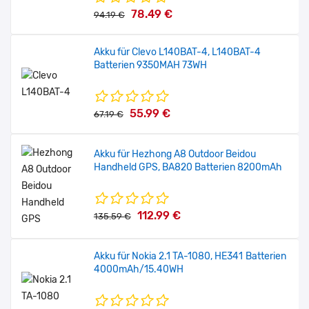
Akku für Samsung Galaxy Watch 8 44mm EB-BL330ABY
78.49 €
94.19 €
,435mAh
Akku für Clevo L140BAT-4, L140BAT-4
€ 23.99
€ 28.79
Batterien 9350MAH 73WH
Sale
Akku für Oppo Watch X OWW231 BLW012 ,500mAh
55.99 €
67.19 €
€ 24.90
€ 29.88
Akku für Hezhong A8 Outdoor Beidou
Handheld GPS, BA820 Batterien 8200mAh
Sale
Akku für Xiaomi Redmi Watch 2 BW20 ,262mAh
112.99 €
135.59 €
€ 24.00
€ 28.80
Akku für Nokia 2.1 TA-1080, HE341 Batterien
4000mAh/15.40WH
Sale
Akku für Oppo Watch X2 OWW251 BLW015 ,631mAh