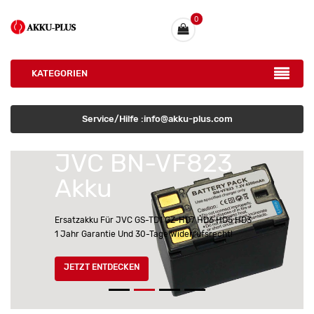
0
KATEGORIEN
Service/Hilfe :info@akku-plus.com
NEU IM SHOP
JVC BN-VF823
Akku
Ersatzakku Für JVC GS-TD1 GZ-HD7 HD6 HD5 HD3
1 Jahr Garantie Und 30-Tage Widerrufsrecht!
JETZT ENTDECKEN