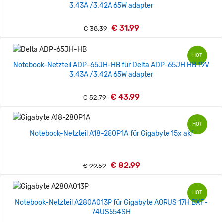
3.43A /3.42A 65W adapter
€ 31.99
€ 38.39
HOT
Notebook-Netzteil ADP-65JH-HB für Delta ADP-65JH HB 19V
3.43A /3.42A 65W adapter
€ 43.99
€ 52.79
HOT
Notebook-Netzteil A18-280P1A für Gigabyte 15x akf
€ 82.99
€ 99.59
HOT
Notebook-Netzteil A280A013P für Gigabyte AORUS 17H BXF-
74US554SH