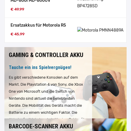
MD-800i MD-800UV
€ 49.99
Ersatzakkus für Motorola R5
€ 45.99
GAMING & CONTROLLER AKKU
Tauche ein ins Spielvergnügen!
Es gibt verschiedene Konsolen auf dem
Markt. Die Playstation 4 von Sony, die Xbox
One von Microsoft und die Switch von
Nintendo sind aktuell die beliebtesten
Geräte. Die Mobilität des Geräts macht die
Batterie zu einem wichtigen Faktor. Die
Akkulaufzeit ist also ein kritischer Faktor für
BARCODE-SCANNER AKKU
euren Spielspaß. Sollten Ihre Akkus für