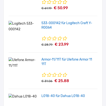
€ 50.99
€ 61.19
533-000142 für Logitech Craft Y-
R0064
€ 23.99
€ 28.79
Armor-11/11T für Ulefone Armor 11
11T
€ 25.88
€ 31.06
L018-40 für Dahua L018-40