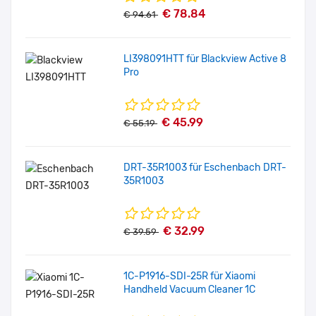
€ 78.84
€ 94.61
LI398091HTT für Blackview Active 8
Pro
€ 45.99
€ 55.19
DRT-35R1003 für Eschenbach DRT-
35R1003
€ 32.99
€ 39.59
1C-P1916-SDI-25R für Xiaomi
Handheld Vacuum Cleaner 1C