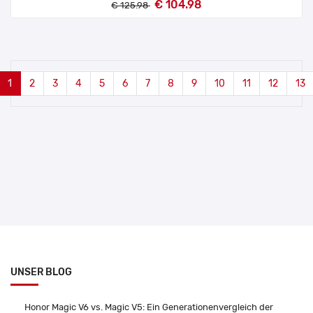
€ 104.98
€ 125.98
1
2
3
4
5
6
7
8
9
10
11
12
13
UNSER BLOG
Honor Magic V6 vs. Magic V5: Ein Generationenvergleich der