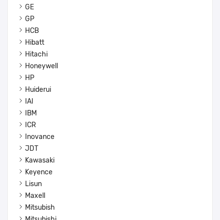
GE
GP
HCB
Hibatt
Hitachi
Honeywell
HP
Huiderui
IAI
IBM
ICR
Inovance
JDT
Kawasaki
Keyence
Lisun
Maxell
Mitsubish
Mitsubishi