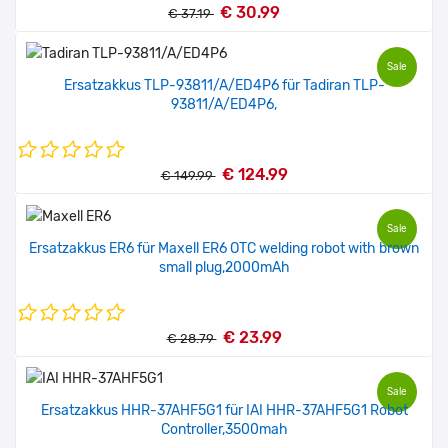
€ 30.99
€ 37.19
Sale
Ersatzakkus TLP-93811/A/ED4P6 für Tadiran TLP-
93811/A/ED4P6,
€ 124.99
€ 149.99
Sale
Ersatzakkus ER6 für Maxell ER6 OTC welding robot with brown
small plug,2000mAh
€ 23.99
€ 28.79
Sale
Ersatzakkus HHR-37AHF5G1 für IAI HHR-37AHF5G1 Robot
Controller,3500mah