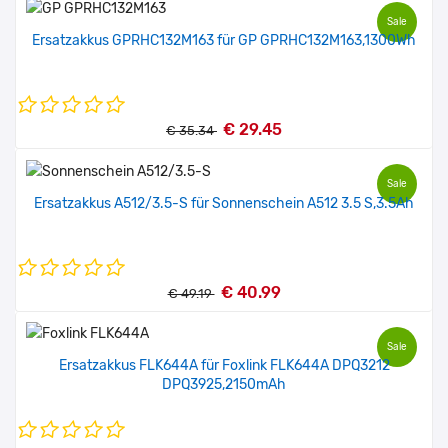
Sale
Ersatzakkus GPRHC132M163 für GP GPRHC132M163,1300Wh
€ 29.45
€ 35.34
Sale
Ersatzakkus A512/3.5-S für Sonnenschein A512 3.5 S,3.5Ah
€ 40.99
€ 49.19
Sale
Ersatzakkus FLK644A für Foxlink FLK644A DPQ3212
DPQ3925,2150mAh