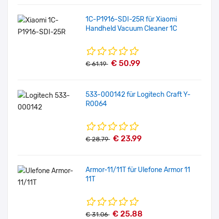
1C-P1916-SDI-25R für Xiaomi
Handheld Vacuum Cleaner 1C
€ 50.99
€ 61.19
533-000142 für Logitech Craft Y-
R0064
€ 23.99
€ 28.79
Armor-11/11T für Ulefone Armor 11
11T
€ 25.88
€ 31.06