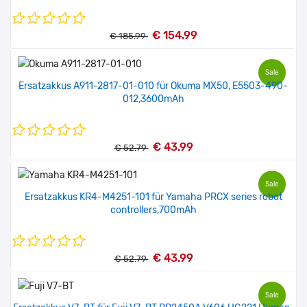
€ 154.99
€ 185.99
Sale
Ersatzakkus A911-2817-01-010 für Okuma MX50, E5503-490-
012,3600mAh
€ 43.99
€ 52.79
Sale
Ersatzakkus KR4-M4251-101 für Yamaha PRCX series robot
controllers,700mAh
€ 43.99
€ 52.79
Sale