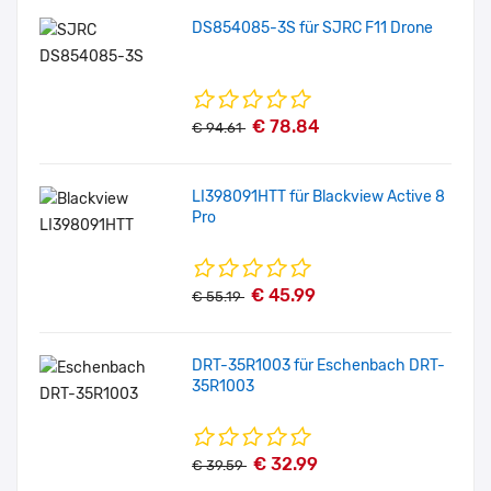
DS854085-3S für SJRC F11 Drone
€ 78.84
€ 94.61
LI398091HTT für Blackview Active 8
Pro
€ 45.99
€ 55.19
DRT-35R1003 für Eschenbach DRT-
35R1003
€ 32.99
€ 39.59