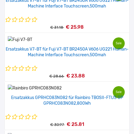
Ersatzakkus V7-BT für Fuji V7-BT BR2450A V606 UG221 Human-
Machine Interface Touchscreen,500mah
€ 25.98
€ 31.18
Sale
Ersatzakkus V7-BT für Fuji V7-BT BR2450A V606 UG221 Human-
Machine Interface Touchscreen,500mah
€ 23.88
€ 28.66
Sale
Ersatzakkus GPRHC083N082 für Rainbiro TBOSII-FTUS GP
GPRHC083N082,800Wh
€ 25.81
€ 30.97