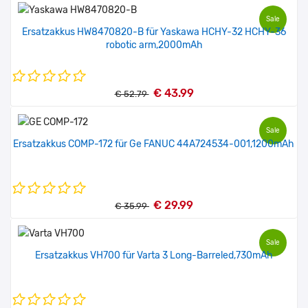
Sale
Ersatzakkus HW8470820-B für Yaskawa HCHY-32 HCHY-36
robotic arm,2000mAh
€ 43.99
€ 52.79
Sale
Ersatzakkus COMP-172 für Ge FANUC 44A724534-001,1200mAh
€ 29.99
€ 35.99
Sale
Ersatzakkus VH700 für Varta 3 Long-Barreled,730mAh