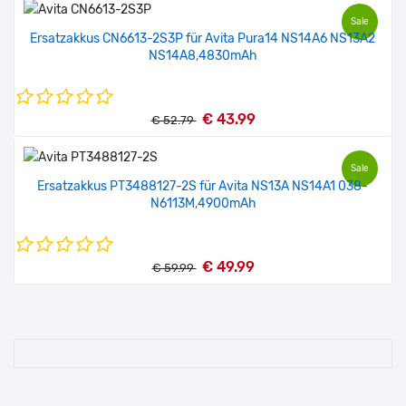
Sale
Ersatzakkus CN6613-2S3P für Avita Pura14 NS14A6 NS13A2
NS14A8,4830mAh
€ 43.99
€ 52.79
Sale
Ersatzakkus PT3488127-2S für Avita NS13A NS14A1 038-
N6113M,4900mAh
€ 49.99
€ 59.99