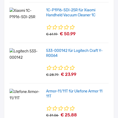
1C-P1916-SDI-25R für Xiaomi
Handheld Vacuum Cleaner 1C
€ 50.99
€ 61.19
533-000142 für Logitech Craft Y-
R0064
€ 23.99
€ 28.79
Armor-11/11T für Ulefone Armor 11
11T
€ 25.88
€ 31.06