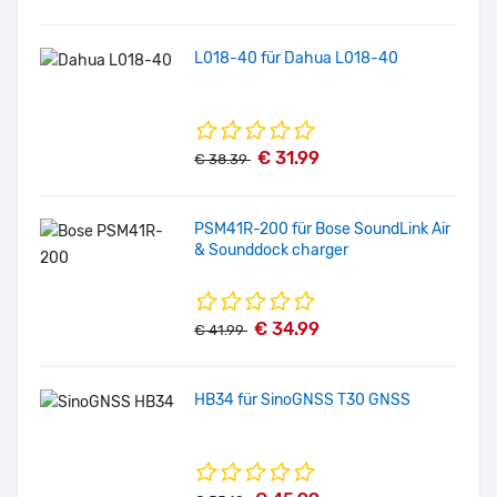
L018-40 für Dahua L018-40
€ 31.99
€ 38.39
PSM41R-200 für Bose SoundLink Air
& Sounddock charger
€ 34.99
€ 41.99
HB34 für SinoGNSS T30 GNSS