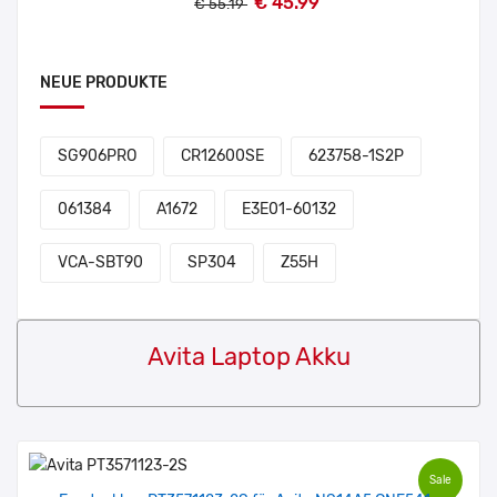
€ 45.99
€ 55.19
NEUE PRODUKTE
SG906PRO
CR12600SE
623758-1S2P
061384
A1672
E3E01-60132
VCA-SBT90
SP304
Z55H
Avita Laptop Akku
Sale