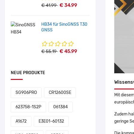
€ 34.99
€ 41.99
HB34 für SinoGNSS T30
GNSS
€ 45.99
€ 55.19
NEUE PRODUKTE
Wissens
SG906PRO
CR12600SE
Mit diesem
europäisch
623758-1S2P
061384
Zudem hab
geringe Se
A1672
E3E01-60132
Die kompa