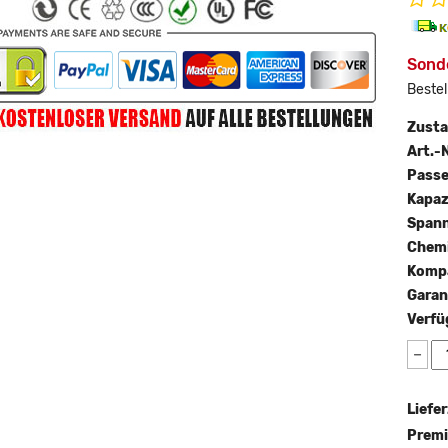
Sond
Bestel
Zust
Art.-N
Passe
Kapaz
Span
Chemi
Kompa
Garan
Verfü
−
Liefer
Premi