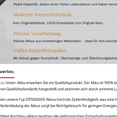
wertes:
 Li-Ionen-Akku erwerben Sie ein Qualitätsprodukt. Der Akku ist 100% b
en Qualitätsstandards hergestellt und zeichnen sich durch extreme La
en unsere Fuji CR12600SE Akkus höchste Zyklenfestigkeit, was eine h
lbstentladung der Akkus sorgt bei Nichtgebrauch für geringen Energiev
tiblen Nachbau-Akkus besitzen alle elektronischen Sicherheitsvorkehr