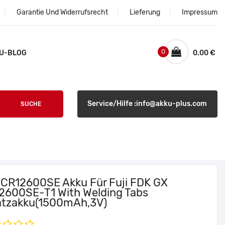
Garantie Und Widerrufsrecht
Lieferung
Impressum
0
U-BLOG
0.00 €
Service/Hilfe :info@akku-plus.com
SUCHE
i CR12600SE Akku Für Fuji FDK GX
2600SE-T1 With Welding Tabs
atzakku(1500mAh,3V)