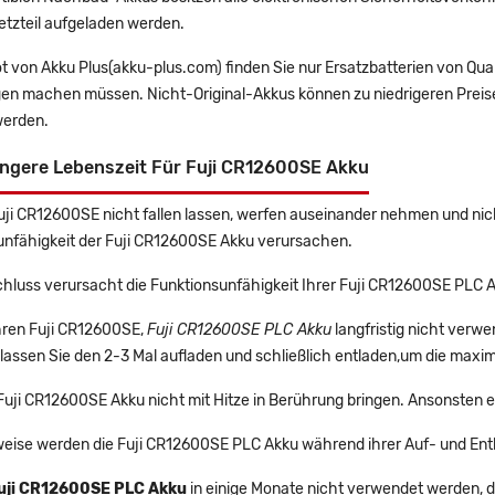
etzteil aufgeladen werden.
t von Akku Plus(akku-plus.com) finden Sie nur Ersatzbatterien von Qu
gen machen müssen. Nicht-Original-Akkus können zu niedrigeren Preise
erden.
ängere Lebenszeit Für Fuji CR12600SE Akku
Fuji CR12600SE nicht fallen lassen, werfen auseinander nehmen und nich
unfähigkeit der Fuji CR12600SE Akku verursachen.
hluss verursacht die Funktionsunfähigkeit Ihrer Fuji CR12600SE PLC 
Ihren Fuji CR12600SE,
Fuji CR12600SE PLC Akku
langfristig nicht verw
lassen Sie den 2-3 Mal aufladen und schließlich entladen,um die maxim
 Fuji CR12600SE Akku nicht mit Hitze in Berührung bringen. Ansonsten e
eise werden die Fuji CR12600SE PLC Akku während ihrer Auf- und Ent
uji CR12600SE PLC Akku
in einige Monate nicht verwendet werden, di