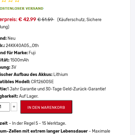
erpreis: € 42.99
€ 51.59
(Käuferschutz, Sichere
lung)
and:
Neu
r.:
24KK40A05_Oth
nd für Marke:
Fuji
ität:
1500mAh
nung:
3V
scher Aufbau des Akkus:
Lithium
tibles Modell:
CR12600SE
tie:
1 Jahr Garantie und 30-Tage Geld-Zurück-Garantie!
gbarkeit:
Auf Lager.
+
IN DEN WARENKORB
zeit
– In der Regel 5 - 15 Werktage.
um-Zellen mit extrem langer Lebensdauer
– Maximale