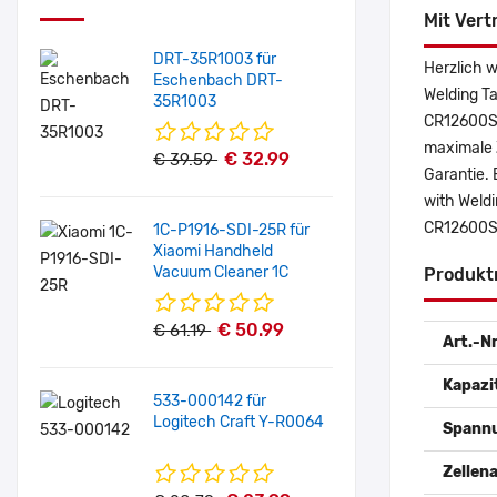
Mit Vert
DRT-35R1003 für
Herzlich 
Eschenbach DRT-
Welding Ta
35R1003
CR12600SE
maximale Z
€ 32.99
€ 39.59
Garantie. 
with Weld
CR12600SE
1C-P1916-SDI-25R für
Xiaomi Handheld
Vacuum Cleaner 1C
Produkt
€ 50.99
€ 61.19
Art.-Nr
Kapazi
533-000142 für
Logitech Craft Y-R0064
Spann
Zellena