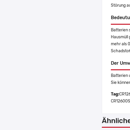
Störung a
Bedeutu
Batterien 
Hausmüll 
mehr als 
Schadstoff
Der Umw
Batterien 
Sie könne
Tag:
CR126
CR12600SE
Ähnlich