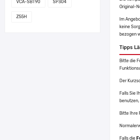
VCA-SBT90
SP304
Original-N
Z55H
Im Angebo
keine Sor
bezogen w
Tipps L
Bitte die 
Funktions
Der Kurzsc
Falls Sie 
benutzen, 
Bitte Ihre
Normalerw
Falls die
F