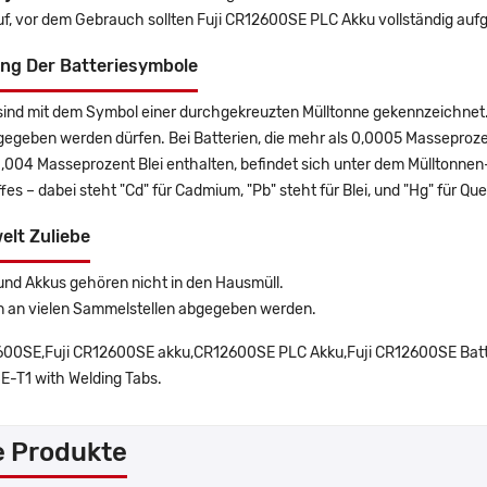
uf, vor dem Gebrauch sollten Fuji CR12600SE PLC Akku vollständig auf
ng Der Batteriesymbole
sind mit dem Symbol einer durchgekreuzten Mülltonne gekennzeichnet. 
gegeben werden dürfen. Bei Batterien, die mehr als 0,0005 Masseproz
0,004 Masseprozent Blei enthalten, befindet sich unter dem Mülltonn
es – dabei steht "Cd" für Cadmium, "Pb" steht für Blei, und "Hg" für Que
elt Zuliebe
und Akkus gehören nicht in den Hausmüll.
n an vielen Sammelstellen abgegeben werden.
00SE,Fuji CR12600SE akku,CR12600SE PLC Akku,Fuji CR12600SE Batter
-T1 with Welding Tabs.
e Produkte