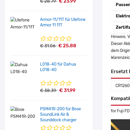
€ 23.99
€ 28.79
Passen
Elektr
Armor-11/11T für Ulefone
Armor 11 11T
Zertif
Hinweis: V
Dieser Akk
€ 25.88
€ 31.06
dem Origi
Warenzeich
L018-40 für Dahua
L018-40
Ersetzt 
CR1260
€ 31.99
€ 38.39
Kompati
PSM41R-200 für Bose
for Fuji 
SoundLink Air &
Sounddock charger