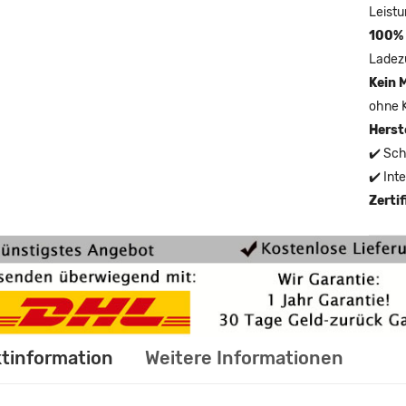
Leistu
100% 
Ladez
Kein 
ohne 
Herst
✔️ Sch
✔️ Int
Zerti
tinformation
Weitere Informationen