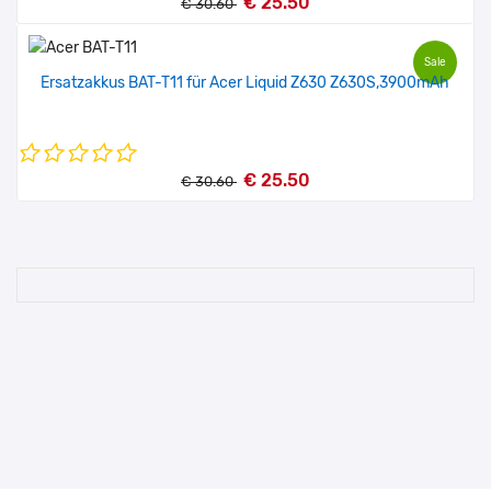
€ 25.50
€ 30.60
Sale
Ersatzakkus BAT-T11 für Acer Liquid Z630 Z630S,3900mAh
€ 25.50
€ 30.60