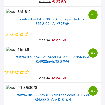
€ 27.50
€ 33.00
Sale
Ersatzakkus BAT-B10 für Acer Liquid Jadeplus
S55,2100mAh/7.98WH
€ 23.50
€ 28.20
Sale
Ersatzakkus 516485 für Acer BAT-510 SP516485SF-
C,4900mAh/18.86WH
€ 24.50
€ 29.40
Sale
Ersatzakkus PR-3258C7G für Acer Iconia Talk S A1-
734,3380mAh/12.84WH