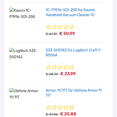
1C-P1916-SDI-25R für Xiaomi
Handheld Vacuum Cleaner 1C
€ 50.99
€ 61.19
533-000142 für Logitech Craft Y-
R0064
€ 23.99
€ 28.79
Armor-11/11T für Ulefone Armor 11
11T
€ 25.88
€ 31.06