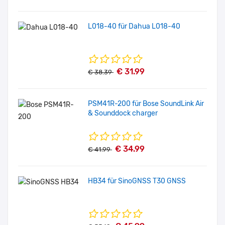
L018-40 für Dahua L018-40
€ 31.99
€ 38.39
PSM41R-200 für Bose SoundLink Air
& Sounddock charger
€ 34.99
€ 41.99
HB34 für SinoGNSS T30 GNSS