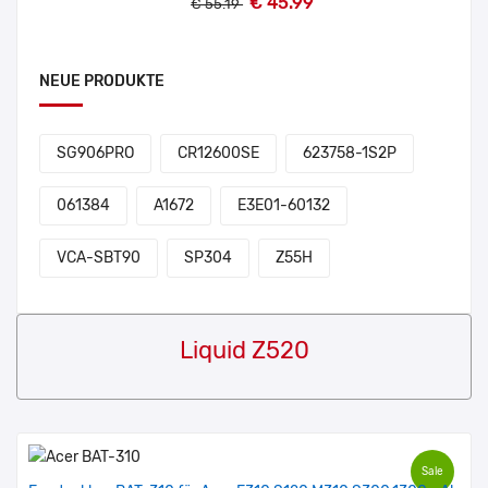
€ 45.99
€ 55.19
NEUE PRODUKTE
SG906PRO
CR12600SE
623758-1S2P
061384
A1672
E3E01-60132
VCA-SBT90
SP304
Z55H
Liquid Z520
Sale