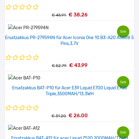
€ 38.26
€ 45.91
Sale
Ersatzakkus PR-279594N für Acer Iconia One 10 B3-A20 A5008 5
Pins,3.7V
€ 43.99
€ 52.79
Sale
Ersatzakkus BAT-P10 für Acer E39 Liquid E700 Liquid E700
Triple,3500MAH/13.3WH
€ 26.00
€ 31.20
Sale
Ersatzakkus BAT-A12 für acer Liquid Z520,2000MAH/7.6WH