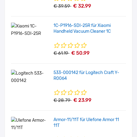
€ 32.99
€ 39.59
1C-P1916-SDI-25R für Xiaomi
Handheld Vacuum Cleaner 1C
€ 50.99
€ 61.19
533-000142 für Logitech Craft Y-
R0064
€ 23.99
€ 28.79
Armor-11/11T für Ulefone Armor 11
11T