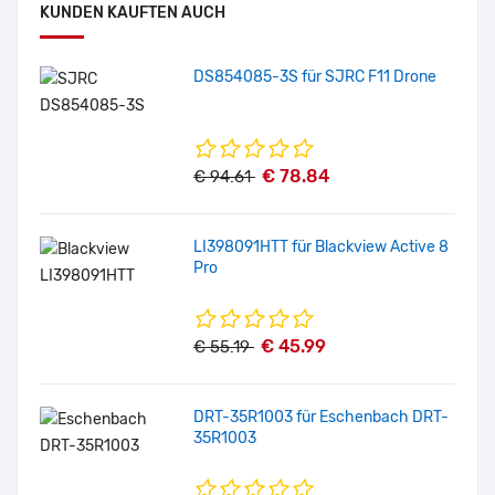
KUNDEN KAUFTEN AUCH
DS854085-3S für SJRC F11 Drone
€ 78.84
€ 94.61
LI398091HTT für Blackview Active 8
Pro
€ 45.99
€ 55.19
DRT-35R1003 für Eschenbach DRT-
35R1003