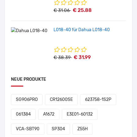
€ 25.88
€ 31.06
L018-40 für Dahua L018-40
€ 31.99
€ 38.39
NEUE PRODUKTE
SG906PRO
CR12600SE
623758-1S2P
061384
A1672
E3E01-60132
VCA-SBT90
SP304
Z55H