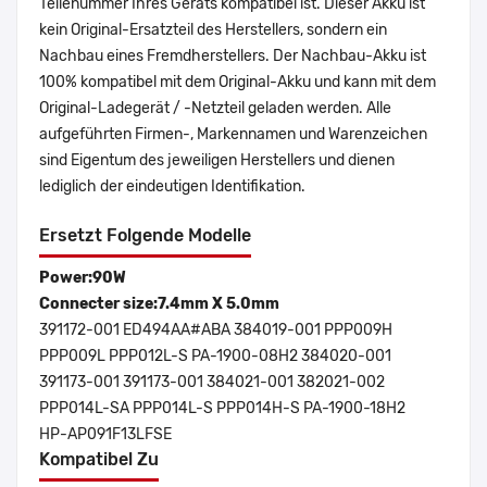
Teilenummer Ihres Geräts kompatibel ist. Dieser Akku ist
kein Original-Ersatzteil des Herstellers, sondern ein
Nachbau eines Fremdherstellers. Der Nachbau-Akku ist
100% kompatibel mit dem Original-Akku und kann mit dem
Original-Ladegerät / -Netzteil geladen werden. Alle
aufgeführten Firmen-, Markennamen und Warenzeichen
sind Eigentum des jeweiligen Herstellers und dienen
lediglich der eindeutigen Identifikation.
Ersetzt Folgende Modelle
Power:90W
Connecter size:7.4mm X 5.0mm
391172-001 ED494AA#ABA 384019-001 PPP009H
PPP009L PPP012L-S PA-1900-08H2 384020-001
391173-001 391173-001 384021-001 382021-002
PPP014L-SA PPP014L-S PPP014H-S PA-1900-18H2
HP-AP091F13LFSE
Kompatibel Zu