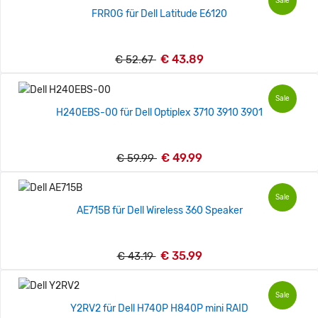
Sale
FRR0G für Dell Latitude E6120
€ 43.89
€ 52.67
Sale
H240EBS-00 für Dell Optiplex 3710 3910 3901
€ 49.99
€ 59.99
Sale
AE715B für Dell Wireless 360 Speaker
€ 35.99
€ 43.19
Sale
Y2RV2 für Dell H740P H840P mini RAID