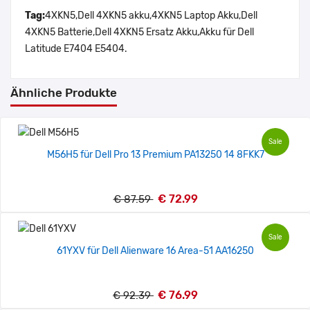
Tag:
4XKN5,Dell 4XKN5 akku,4XKN5 Laptop Akku,Dell
4XKN5 Batterie,Dell 4XKN5 Ersatz Akku,Akku für Dell
Latitude E7404 E5404.
Ähnliche Produkte
Sale
M56H5 für Dell Pro 13 Premium PA13250 14 8FKK7
€ 72.99
€ 87.59
Sale
61YXV für Dell Alienware 16 Area-51 AA16250
€ 76.99
€ 92.39