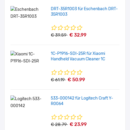
DRT-35R1003 für Eschenbach DRT-
35R1003
€ 32.99
€ 39.59
1C-P1916-SDI-25R für Xiaomi
Handheld Vacuum Cleaner 1C
€ 50.99
€ 61.19
533-000142 für Logitech Craft Y-
R0064
€ 23.99
€ 28.79