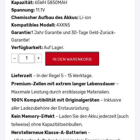
Kapazität:
65WH 5850MAH
Spannung:
11.1V
Chemischer Aufbau des Akkus:
Li-ion
Kompatibles Modell:
4XKN5
Garantie:
1 Jahr Garantie und 30-Tage Geld-Zurück-
Garantie!
Verfügbarkeit:
Auf Lager.
−
+
IN DEN WARENKORB
Lieferzeit
– In der Regel 5 - 15 Werktage.
Premium-Zellen mit extrem langer Lebensdauer
–
Maximale Leistung durch erstklassige Materialien.
100% Kompatibilität mit Originalgeräten
– Inklusive
aller Ladezubehöre der Erstausrüstung.
Kein Memory-Effekt
– Laden Sie den Akku jederzeit (auch
teilweise) ohne Kapazitätseinbußen.
Herstellerneue Klasse-A-Batterien
–