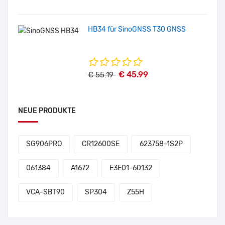
HB34 für SinoGNSS T30 GNSS
€ 45.99
€ 55.19
NEUE PRODUKTE
SG906PRO
CR12600SE
623758-1S2P
061384
A1672
E3E01-60132
VCA-SBT90
SP304
Z55H