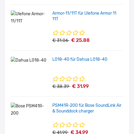
Armor-11/11T für Ulefone Armor 11
11T
€ 25.88
€ 31.06
L018-40 für Dahua L018-40
€ 31.99
€ 38.39
PSM41R-200 für Bose SoundLink Air
& Sounddock charger
€ 34.99
€ 41.99