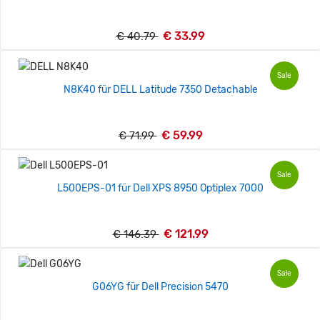
€ 33.99
€ 40.79
Sale
N8K40 für DELL Latitude 7350 Detachable
€ 59.99
€ 71.99
Sale
L500EPS-01 für Dell XPS 8950 Optiplex 7000
€ 121.99
€ 146.39
Sale
G06YG für Dell Precision 5470