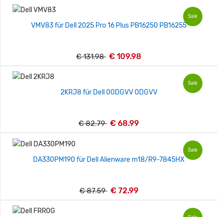
Sale
VMV83 für Dell 2025 Pro 16 Plus PB16250 PB16255
€ 109.98
€ 131.98
Sale
2KRJ8 für Dell 00DGVV 0DGVV
€ 68.99
€ 82.79
Sale
DA330PM190 für Dell Alienware m18/R9-7845HX
€ 72.99
€ 87.59