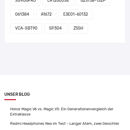
SG906PRO
CR12600SE
623758-1S2P
061384
A1672
E3E01-60132
VCA-SBT90
SP304
Z55H
UNSER BLOG
Honor Magic V6 vs. Magic V5: Ein Generationenvergleich der
Extraklasse
Redmi Headphones Neo im Test – Langer Atem, zwei Gesichter