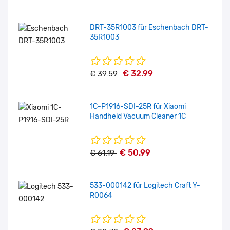
DRT-35R1003 für Eschenbach DRT-
35R1003
€ 32.99
€ 39.59
1C-P1916-SDI-25R für Xiaomi
Handheld Vacuum Cleaner 1C
€ 50.99
€ 61.19
533-000142 für Logitech Craft Y-
R0064