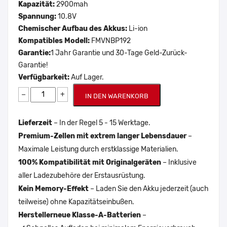
Kapazität:
2900mah
Spannung:
10.8V
Chemischer Aufbau des Akkus:
Li-ion
Kompatibles Modell:
FMVNBP192
Garantie:
1 Jahr Garantie und 30-Tage Geld-Zurück-
Garantie!
Verfügbarkeit:
Auf Lager.
−
+
IN DEN WARENKORB
Lieferzeit
– In der Regel 5 - 15 Werktage.
Premium-Zellen mit extrem langer Lebensdauer
–
Maximale Leistung durch erstklassige Materialien.
100% Kompatibilität mit Originalgeräten
– Inklusive
aller Ladezubehöre der Erstausrüstung.
Kein Memory-Effekt
– Laden Sie den Akku jederzeit (auch
teilweise) ohne Kapazitätseinbußen.
Herstellerneue Klasse-A-Batterien
–