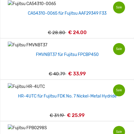
Sale
CA54310-0065 für Fujitsu AAF29349 F33
€ 24.00
€ 28.80
Sale
FMVNBT37 für Fujitsu FPCBP450
€ 33.99
€ 40.79
Sale
HR-4UTC für Fujitsu FDK No. 7 Nickel-Metal Hydride
€ 25.99
€ 31.19
Sale