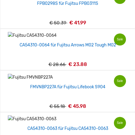
FPB0298S für Fujitsu FPB0311S
€ 41.99
€ 50.39
Sale
CA54310-0064 für Fujitsu Arrows M02 Tough M02
€ 23.88
€ 28.66
Sale
FMVNBP227A für Fujitsu Lifebook S904
€ 45.98
€ 55.18
Sale
CA54310-0063 für Fujitsu CA54310-0063