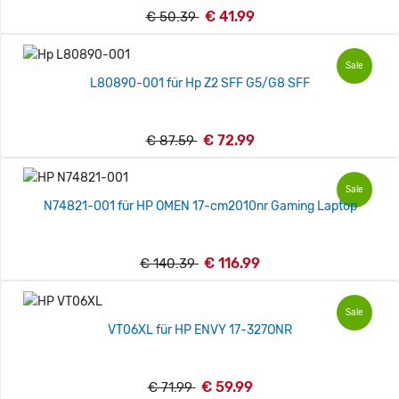
€ 41.99
€ 50.39
Sale
L80890-001 für Hp Z2 SFF G5/G8 SFF
€ 72.99
€ 87.59
Sale
N74821-001 für HP OMEN 17-cm2010nr Gaming Laptop
€ 116.99
€ 140.39
Sale
VT06XL für HP ENVY 17-327ONR
€ 59.99
€ 71.99