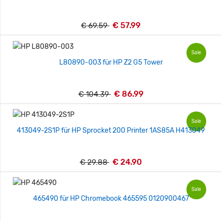
€ 57.99
€ 69.59
Sale
L80890-003 für HP Z2 G5 Tower
€ 86.99
€ 104.39
Sale
413049-2S1P für HP Sprocket 200 Printer 1AS85A H413049
€ 24.90
€ 29.88
Sale
465490 für HP Chromebook 465595 0120900467