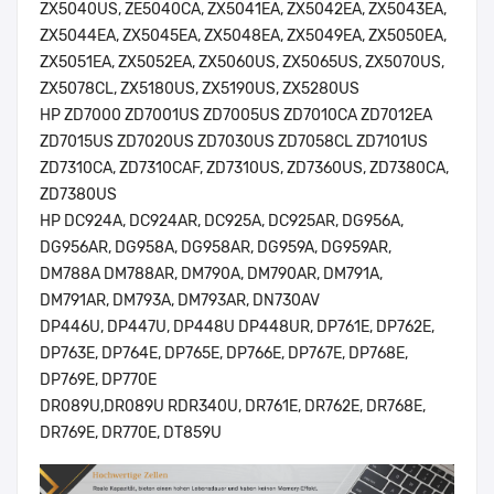
ZX5040US, ZE5040CA, ZX5041EA, ZX5042EA, ZX5043EA,
ZX5044EA, ZX5045EA, ZX5048EA, ZX5049EA, ZX5050EA,
ZX5051EA, ZX5052EA, ZX5060US, ZX5065US, ZX5070US,
ZX5078CL, ZX5180US, ZX5190US, ZX5280US
HP ZD7000 ZD7001US ZD7005US ZD7010CA ZD7012EA
ZD7015US ZD7020US ZD7030US ZD7058CL ZD7101US
ZD7310CA, ZD7310CAF, ZD7310US, ZD7360US, ZD7380CA,
ZD7380US
HP DC924A, DC924AR, DC925A, DC925AR, DG956A,
DG956AR, DG958A, DG958AR, DG959A, DG959AR,
DM788A DM788AR, DM790A, DM790AR, DM791A,
DM791AR, DM793A, DM793AR, DN730AV
DP446U, DP447U, DP448U DP448UR, DP761E, DP762E,
DP763E, DP764E, DP765E, DP766E, DP767E, DP768E,
DP769E, DP770E
DR089U,DR089U RDR340U, DR761E, DR762E, DR768E,
DR769E, DR770E, DT859U