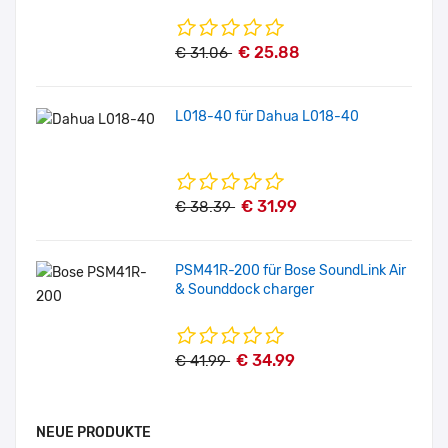
€ 25.88
€ 31.06
L018-40 für Dahua L018-40
€ 31.99
€ 38.39
PSM41R-200 für Bose SoundLink Air
& Sounddock charger
€ 34.99
€ 41.99
NEUE PRODUKTE