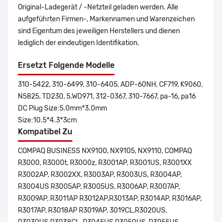
Original-Ladegerät / -Netzteil geladen werden. Alle
aufgeführten Firmen-, Markennamen und Warenzeichen
sind Eigentum des jeweiligen Herstellers und dienen
lediglich der eindeutigen Identifikation.
Ersetzt Folgende Modelle
310-5422, 310-6499, 310-6405, ADP-60NH, CF719, K9060,
N5825, TD230, 5.WD971, 312-0367, 310-7667, pa-16, pa16
DC Plug Size:5.0mm*3.0mm
Size:10.5*4.3*3cm
Kompatibel Zu
COMPAQ BUSINESS NX9100, NX9105, NX9110, COMPAQ
R3000, R3000t, R3000z, R3001AP, R3001US, R3001XX
R3002AP, R3002XX, R3003AP, R3003US, R3004AP,
R3004US R3005AP, R3005US, R3006AP, R3007AP,
R3009AP, R3011AP R3012AP,R3013AP, R3014AP, R3016AP,
R3017AP, R3018AP R3019AP, 3019CL,R3020US,