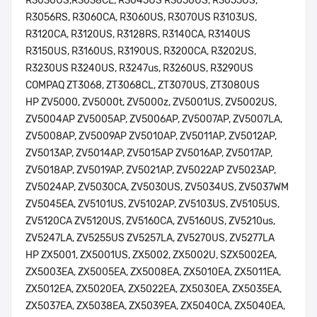
R3030US,R3038CL, R3045US R3050US, R3055US,
R3056RS, R3060CA, R3060US, R3070US R3103US,
R3120CA, R3120US, R3128RS, R3140CA, R3140US
R3150US, R3160US, R3190US, R3200CA, R3202US,
R3230US R3240US, R3247us, R3260US, R3290US
COMPAQ ZT3068, ZT3068CL, ZT3070US, ZT3080US
HP ZV5000, ZV5000t, ZV5000z, ZV5001US, ZV5002US,
ZV5004AP ZV5005AP, ZV5006AP, ZV5007AP, ZV5007LA,
ZV5008AP, ZV5009AP ZV5010AP, ZV5011AP, ZV5012AP,
ZV5013AP, ZV5014AP, ZV5015AP ZV5016AP, ZV5017AP,
ZV5018AP, ZV5019AP, ZV5021AP, ZV5022AP ZV5023AP,
ZV5024AP, ZV5030CA, ZV5030US, ZV5034US, ZV5037WM
ZV5045EA, ZV5101US, ZV5102AP, ZV5103US, ZV5105US,
ZV5120CA ZV5120US, ZV5160CA, ZV5160US, ZV5210us,
ZV5247LA, ZV5255US ZV5257LA, ZV5270US, ZV5277LA
HP ZX5001, ZX5001US, ZX5002, ZX5002U, SZX5002EA,
ZX5003EA, ZX5005EA, ZX5008EA, ZX5010EA, ZX5011EA,
ZX5012EA, ZX5020EA, ZX5022EA, ZX5030EA, ZX5035EA,
ZX5037EA, ZX5038EA, ZX5039EA, ZX5040CA, ZX5040EA,