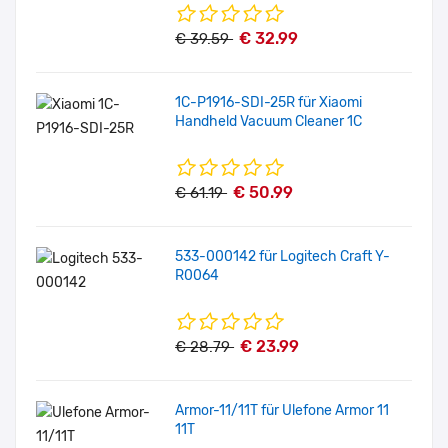
€ 32.99
€ 39.59
1C-P1916-SDI-25R für Xiaomi
Handheld Vacuum Cleaner 1C
€ 50.99
€ 61.19
533-000142 für Logitech Craft Y-
R0064
€ 23.99
€ 28.79
Armor-11/11T für Ulefone Armor 11
11T