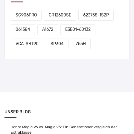
SG906PRO
CR12600SE
623758-1S2P
061384
A1672
E3E01-60132
VCA-SBT90
SP304
Z55H
UNSER BLOG
Honor Magic V6 vs. Magic V5: Ein Generationenvergleich der
Extraklasse