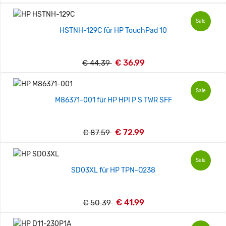
Sale
HSTNH-129C für HP TouchPad 10
€ 36.99
€ 44.39
Sale
M86371-001 für HP HPI P S TWR SFF
€ 72.99
€ 87.59
Sale
SD03XL für HP TPN-Q238
€ 41.99
€ 50.39