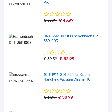
Pro
€ 45.99
€ 55.19
DRT-35R1003 für Eschenbach DRT-
35R1003
€ 32.99
€ 39.59
1C-P1916-SDI-25R für Xiaomi
Handheld Vacuum Cleaner 1C
€ 50.99
€ 61.19