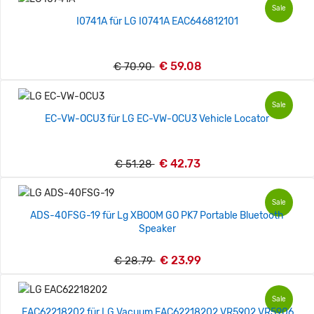
Sale
I0741A für LG I0741A EAC646812101
€ 59.08
€ 70.90
Sale
EC-VW-OCU3 für LG EC-VW-OCU3 Vehicle Locator
€ 42.73
€ 51.28
Sale
ADS-40FSG-19 für Lg XBOOM GO PK7 Portable Bluetooth
Speaker
€ 23.99
€ 28.79
Sale
EAC62218202 für LG Vacuum EAC62218202 VR5902 VR5906