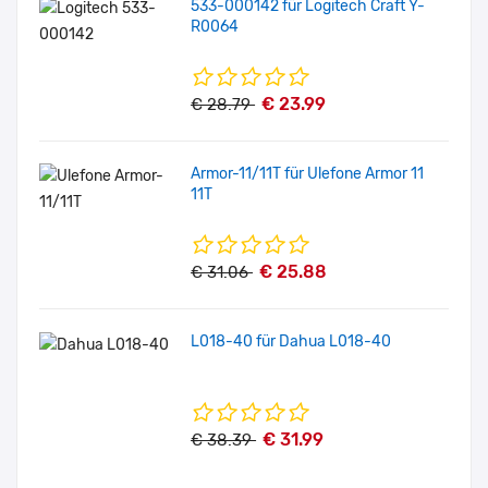
533-000142 für Logitech Craft Y-
R0064
€ 23.99
€ 28.79
Armor-11/11T für Ulefone Armor 11
11T
€ 25.88
€ 31.06
L018-40 für Dahua L018-40
€ 31.99
€ 38.39