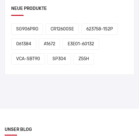
NEUE PRODUKTE
SG906PRO
CR12600SE
623758-1S2P
061384
A1672
E3E01-60132
VCA-SBT90
SP304
Z55H
UNSER BLOG