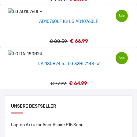
Sale
AD10760LF für LG AD10760LF
€ 66.99
€ 80.39
Sale
DA-180B24 für LG 32HL714S-W
€ 64.99
€ 77.99
UNSERE BESTSELLER
Laptop Akku für Acer Aspire E15 Serie