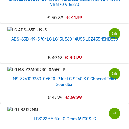
VR6170 VR6270
€ 41.99
€ 50.39
Sale
ADS-65BI-19-3 für LG LG15U560 14U53 LGZ455 15ND530
€ 40.99
€ 49.19
Sale
MS-Z2610R230-065E0-P für LG SE6S 3.0 Channel Eclair
Soundbar
€ 39.99
€ 47.99
Sale
LB3122MM für LG Gram 16Z90S-C