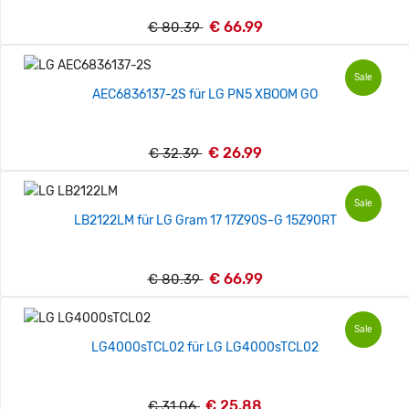
€ 66.99
€ 80.39
Sale
AEC6836137-2S für LG PN5 XBOOM GO
€ 26.99
€ 32.39
Sale
LB2122LM für LG Gram 17 17Z90S-G 15Z90RT
€ 66.99
€ 80.39
Sale
LG4000sTCL02 für LG LG4000sTCL02
€ 25.88
€ 31.06