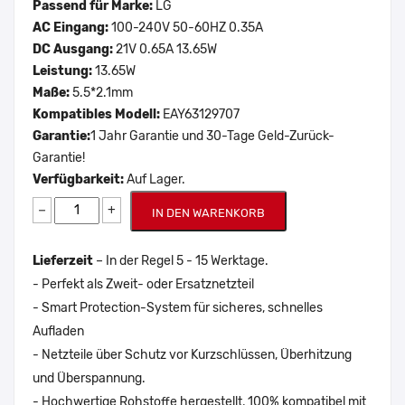
Passend für Marke:
LG
AC Eingang:
100-240V 50-60HZ 0.35A
DC Ausgang:
21V 0.65A 13.65W
Leistung:
13.65W
Maße:
5.5*2.1mm
Kompatibles Modell:
EAY63129707
Garantie:
1 Jahr Garantie und 30-Tage Geld-Zurück-
Garantie!
Verfügbarkeit:
Auf Lager.
−
+
IN DEN WARENKORB
Lieferzeit
– In der Regel 5 - 15 Werktage.
- Perfekt als Zweit- oder Ersatznetzteil
- Smart Protection-System für sicheres, schnelles
Aufladen
- Netzteile über Schutz vor Kurzschlüssen, Überhitzung
und Überspannung.
- Hochwertige Rohstoffe hergestellt, 100% kompatibel mit