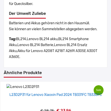
für Quecksilber.
Der Umwelt Zuliebe
Batterien und Akkus gehören nicht in den Hausmüll.
Sie können an vielen Sammelstellen abgegeben werden.
Tag:
BL214,Lenovo BL214 akku,BL214 Smartphone
Akku,Lenovo BL214 Batterie,Lenovo BL214 Ersatz
Akku,Akku für Lenovo A208T A218T A269I A305E A300T
A360E.
Ähnliche Produkte
Sale
L23D2P31 für Lenovo Xiaoxin Pad 2024 TB331FC TB330FC
€ 23.96
€ 28.75