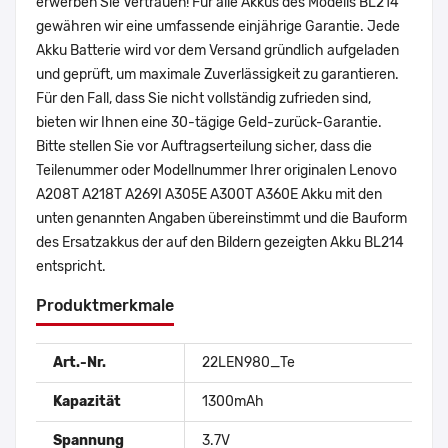
erwerben Sie Vertrauen! Für alle Akkus des Modells BL214
gewähren wir eine umfassende einjährige Garantie. Jede
Akku Batterie wird vor dem Versand gründlich aufgeladen
und geprüft, um maximale Zuverlässigkeit zu garantieren.
Für den Fall, dass Sie nicht vollständig zufrieden sind,
bieten wir Ihnen eine 30-tägige Geld-zurück-Garantie.
Bitte stellen Sie vor Auftragserteilung sicher, dass die
Teilenummer oder Modellnummer Ihrer originalen Lenovo
A208T A218T A269I A305E A300T A360E Akku mit den
unten genannten Angaben übereinstimmt und die Bauform
des Ersatzakkus der auf den Bildern gezeigten Akku BL214
entspricht.
Produktmerkmale
Art.-Nr.
22LEN980_Te
Kapazität
1300mAh
Spannung
3.7V