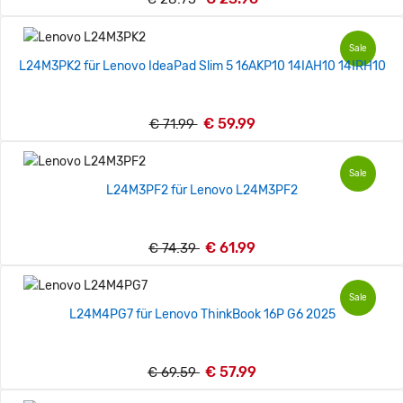
Sale
L24M3PK2 für Lenovo IdeaPad Slim 5 16AKP10 14IAH10 14IRH10
€ 59.99
€ 71.99
Sale
L24M3PF2 für Lenovo L24M3PF2
€ 61.99
€ 74.39
Sale
L24M4PG7 für Lenovo ThinkBook 16P G6 2025
€ 57.99
€ 69.59