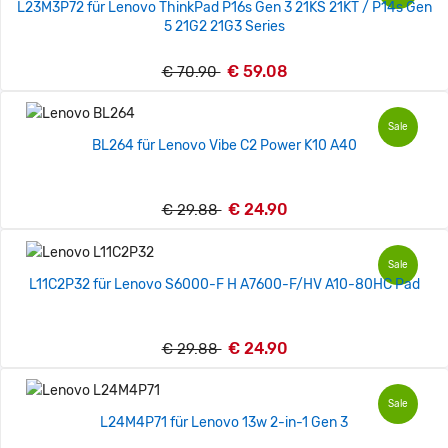
L23M3P72 für Lenovo ThinkPad P16s Gen 3 21KS 21KT / P14s Gen
5 21G2 21G3 Series
€ 59.08
€ 70.90
Sale
BL264 für Lenovo Vibe C2 Power K10 A40
€ 24.90
€ 29.88
Sale
L11C2P32 für Lenovo S6000-F H A7600-F/HV A10-80HC Pad
€ 24.90
€ 29.88
Sale
L24M4P71 für Lenovo 13w 2-in-1 Gen 3