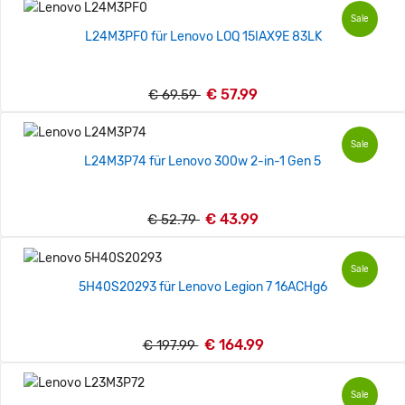
Sale
L24M3PF0 für Lenovo LOQ 15IAX9E 83LK
€ 57.99
€ 69.59
Sale
L24M3P74 für Lenovo 300w 2-in-1 Gen 5
€ 43.99
€ 52.79
Sale
5H40S20293 für Lenovo Legion 7 16ACHg6
€ 164.99
€ 197.99
Sale