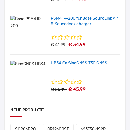
€ 38.39
PSM41R-200 für Bose SoundLink Air
& Sounddock charger
€ 34.99
€ 41.99
HB34 für SinoGNSS T30 GNSS
€ 45.99
€ 55.19
NEUE PRODUKTE
SG906PRO
CR12600SE
623758-1S2P