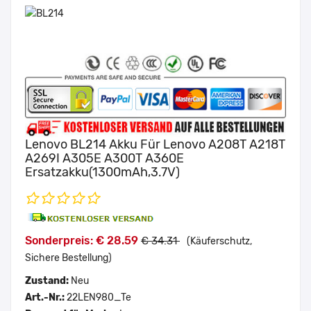
Lenovo BL214 Akku Für Lenovo A208T A218T
A269I A305E A300T A360E
Ersatzakku(1300mAh,3.7V)
Sonderpreis: € 28.59
€ 34.31
(Käuferschutz,
Sichere Bestellung)
Zustand:
Neu
Art.-Nr.:
22LEN980_Te