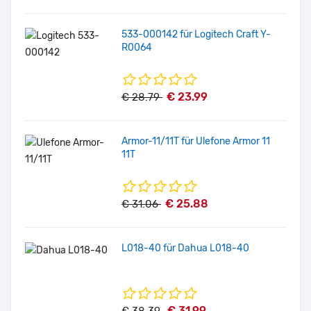
533-000142 für Logitech Craft Y-
R0064
€ 23.99
€ 28.79
Armor-11/11T für Ulefone Armor 11
11T
€ 25.88
€ 31.06
L018-40 für Dahua L018-40
€ 31.99