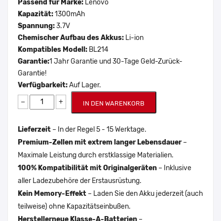
Passend für Marke:
Lenovo
Kapazität:
1300mAh
Spannung:
3.7V
Chemischer Aufbau des Akkus:
Li-ion
Kompatibles Modell:
BL214
Garantie:
1 Jahr Garantie und 30-Tage Geld-Zurück-
Garantie!
Verfügbarkeit:
Auf Lager.
−
+
IN DEN WARENKORB
Lieferzeit
– In der Regel 5 - 15 Werktage.
Premium-Zellen mit extrem langer Lebensdauer
–
Maximale Leistung durch erstklassige Materialien.
100% Kompatibilität mit Originalgeräten
– Inklusive
aller Ladezubehöre der Erstausrüstung.
Kein Memory-Effekt
– Laden Sie den Akku jederzeit (auch
teilweise) ohne Kapazitätseinbußen.
Herstellerneue Klasse-A-Batterien
–