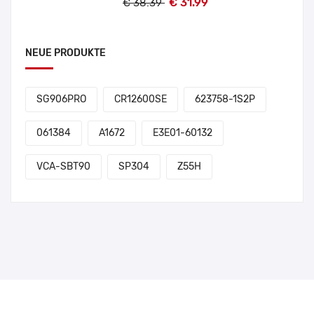
€ 31.99
€ 38.39
NEUE PRODUKTE
SG906PRO
CR12600SE
623758-1S2P
061384
A1672
E3E01-60132
VCA-SBT90
SP304
Z55H