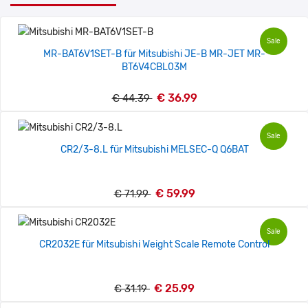
Sale
MR-BAT6V1SET-B für Mitsubishi JE-B MR-JET MR-
BT6V4CBL03M
€ 36.99
€ 44.39
Sale
CR2/3-8.L für Mitsubishi MELSEC-Q Q6BAT
€ 59.99
€ 71.99
Sale
CR2032E für Mitsubishi Weight Scale Remote Control
€ 25.99
€ 31.19