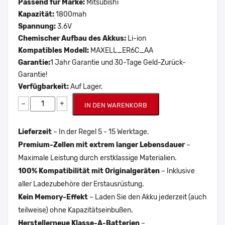
Passend für Marke:
Mitsubishi
Kapazität:
1800mah
Spannung:
3.6V
Chemischer Aufbau des Akkus:
Li-ion
Kompatibles Modell:
MAXELL_ER6C_AA
Garantie:
1 Jahr Garantie und 30-Tage Geld-Zurück-
Garantie!
Verfügbarkeit:
Auf Lager.
−
+
IN DEN WARENKORB
Lieferzeit
– In der Regel 5 - 15 Werktage.
Premium-Zellen mit extrem langer Lebensdauer
–
Maximale Leistung durch erstklassige Materialien.
100% Kompatibilität mit Originalgeräten
– Inklusive
aller Ladezubehöre der Erstausrüstung.
Kein Memory-Effekt
– Laden Sie den Akku jederzeit (auch
teilweise) ohne Kapazitätseinbußen.
Herstellerneue Klasse-A-Batterien
–