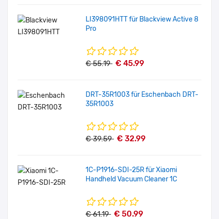
LI398091HTT für Blackview Active 8
Pro
€ 45.99
€ 55.19
DRT-35R1003 für Eschenbach DRT-
35R1003
€ 32.99
€ 39.59
1C-P1916-SDI-25R für Xiaomi
Handheld Vacuum Cleaner 1C
€ 50.99
€ 61.19