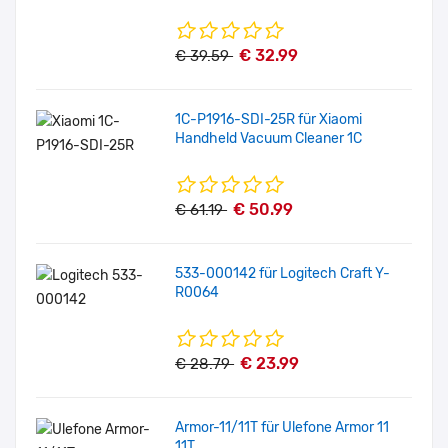
€ 32.99
€ 39.59
1C-P1916-SDI-25R für Xiaomi
Handheld Vacuum Cleaner 1C
€ 50.99
€ 61.19
533-000142 für Logitech Craft Y-
R0064
€ 23.99
€ 28.79
Armor-11/11T für Ulefone Armor 11
11T