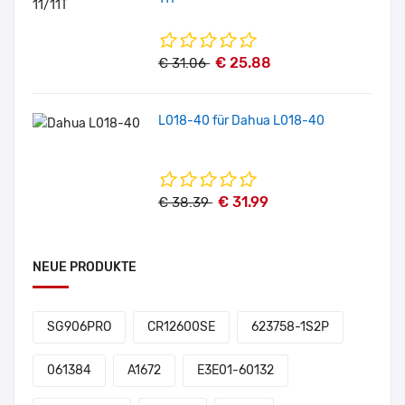
€ 25.88
€ 31.06
L018-40 für Dahua L018-40
€ 31.99
€ 38.39
NEUE PRODUKTE
SG906PRO
CR12600SE
623758-1S2P
061384
A1672
E3E01-60132