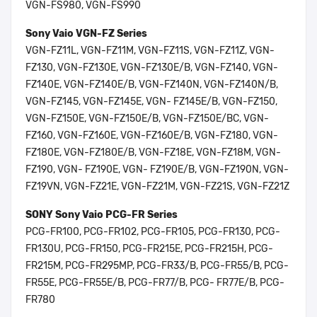
VGN-FS980, VGN-FS990
Sony Vaio VGN-FZ Series
VGN-FZ11L, VGN-FZ11M, VGN-FZ11S, VGN-FZ11Z, VGN-
FZ130, VGN-FZ130E, VGN-FZ130E/B, VGN-FZ140, VGN-
FZ140E, VGN-FZ140E/B, VGN-FZ140N, VGN-FZ140N/B,
VGN-FZ145, VGN-FZ145E, VGN- FZ145E/B, VGN-FZ150,
VGN-FZ150E, VGN-FZ150E/B, VGN-FZ150E/BC, VGN-
FZ160, VGN-FZ160E, VGN-FZ160E/B, VGN-FZ180, VGN-
FZ180E, VGN-FZ180E/B, VGN-FZ18E, VGN-FZ18M, VGN-
FZ190, VGN- FZ190E, VGN- FZ190E/B, VGN-FZ190N, VGN-
FZ19VN, VGN-FZ21E, VGN-FZ21M, VGN-FZ21S, VGN-FZ21Z
SONY Sony Vaio PCG-FR Series
PCG-FR100, PCG-FR102, PCG-FR105, PCG-FR130, PCG-
FR130U, PCG-FR150, PCG-FR215E, PCG-FR215H, PCG-
FR215M, PCG-FR295MP, PCG-FR33/B, PCG-FR55/B, PCG-
FR55E, PCG-FR55E/B, PCG-FR77/B, PCG- FR77E/B, PCG-
FR780