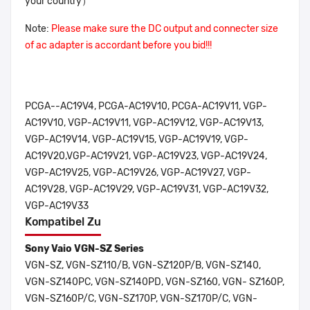
your country）
Note:
Please make sure the DC output and connecter size
of ac adapter is accordant before you bid!!!
PCGA--AC19V4, PCGA-AC19V10, PCGA-AC19V11, VGP-
AC19V10, VGP-AC19V11, VGP-AC19V12, VGP-AC19V13,
VGP-AC19V14, VGP-AC19V15, VGP-AC19V19, VGP-
AC19V20,VGP-AC19V21, VGP-AC19V23, VGP-AC19V24,
VGP-AC19V25, VGP-AC19V26, VGP-AC19V27, VGP-
AC19V28, VGP-AC19V29, VGP-AC19V31, VGP-AC19V32,
VGP-AC19V33
Kompatibel Zu
Sony Vaio VGN-SZ Series
VGN-SZ, VGN-SZ110/B, VGN-SZ120P/B, VGN-SZ140,
VGN-SZ140PC, VGN-SZ140PD, VGN-SZ160, VGN- SZ160P,
VGN-SZ160P/C, VGN-SZ170P, VGN-SZ170P/C, VGN-