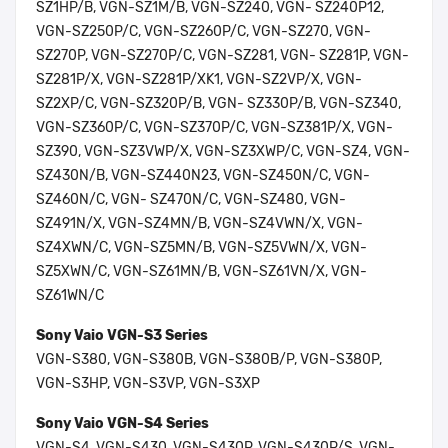
SZ1HP/B, VGN-SZ1M/B, VGN-SZ240, VGN- SZ240P12,
VGN-SZ250P/C, VGN-SZ260P/C, VGN-SZ270, VGN-
SZ270P, VGN-SZ270P/C, VGN-SZ281, VGN- SZ281P, VGN-
SZ281P/X, VGN-SZ281P/XK1, VGN-SZ2VP/X, VGN-
SZ2XP/C, VGN-SZ320P/B, VGN- SZ330P/B, VGN-SZ340,
VGN-SZ360P/C, VGN-SZ370P/C, VGN-SZ381P/X, VGN-
SZ390, VGN-SZ3VWP/X, VGN-SZ3XWP/C, VGN-SZ4, VGN-
SZ430N/B, VGN-SZ440N23, VGN-SZ450N/C, VGN-
SZ460N/C, VGN- SZ470N/C, VGN-SZ480, VGN-
SZ491N/X, VGN-SZ4MN/B, VGN-SZ4VWN/X, VGN-
SZ4XWN/C, VGN-SZ5MN/B, VGN-SZ5VWN/X, VGN-
SZ5XWN/C, VGN-SZ61MN/B, VGN-SZ61VN/X, VGN-
SZ61WN/C
Sony Vaio VGN-S3 Series
VGN-S380, VGN-S380B, VGN-S380B/P, VGN-S380P,
VGN-S3HP, VGN-S3VP, VGN-S3XP
Sony Vaio VGN-S4 Series
VGN-S4, VGN-S430, VGN-S430P, VGN-S430P/S, VGN-