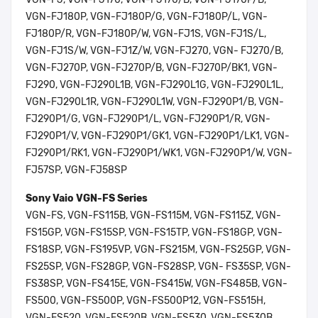
VGN-FJ180P, VGN-FJ180P/G, VGN-FJ180P/L, VGN-
FJ180P/R, VGN-FJ180P/W, VGN-FJ1S, VGN-FJ1S/L,
VGN-FJ1S/W, VGN-FJ1Z/W, VGN-FJ270, VGN- FJ270/B,
VGN-FJ270P, VGN-FJ270P/B, VGN-FJ270P/BK1, VGN-
FJ290, VGN-FJ290L1B, VGN-FJ290L1G, VGN-FJ290L1L,
VGN-FJ290L1R, VGN-FJ290L1W, VGN-FJ290P1/B, VGN-
FJ290P1/G, VGN-FJ290P1/L, VGN-FJ290P1/R, VGN-
FJ290P1/V, VGN-FJ290P1/GK1, VGN-FJ290P1/LK1, VGN-
FJ290P1/RK1, VGN-FJ290P1/WK1, VGN-FJ290P1/W, VGN-
FJ57SP, VGN-FJ58SP
Sony Vaio VGN-FS Series
VGN-FS, VGN-FS115B, VGN-FS115M, VGN-FS115Z, VGN-
FS15GP, VGN-FS15SP, VGN-FS15TP, VGN-FS18GP, VGN-
FS18SP, VGN-FS195VP, VGN-FS215M, VGN-FS25GP, VGN-
FS25SP, VGN-FS28GP, VGN-FS28SP, VGN- FS35SP, VGN-
FS38SP, VGN-FS415E, VGN-FS415W, VGN-FS485B, VGN-
FS500, VGN-FS500P, VGN-FS500P12, VGN-FS515H,
VGN-FS520, VGN-FS520B, VGN-FS530, VGN-FS530B,