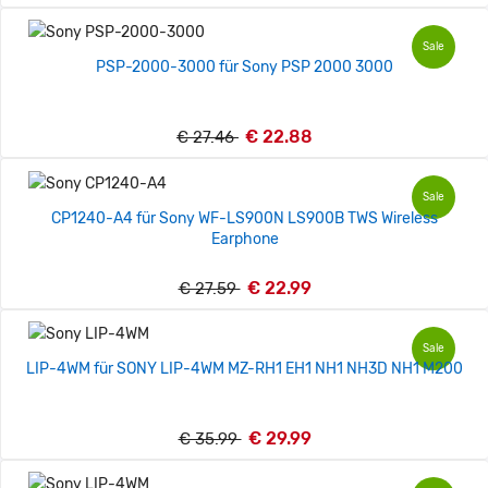
Sale
PSP-2000-3000 für Sony PSP 2000 3000
€ 22.88
€ 27.46
Sale
CP1240-A4 für Sony WF-LS900N LS900B TWS Wireless
Earphone
€ 22.99
€ 27.59
Sale
LIP-4WM für SONY LIP-4WM MZ-RH1 EH1 NH1 NH3D NH1 M200
€ 29.99
€ 35.99