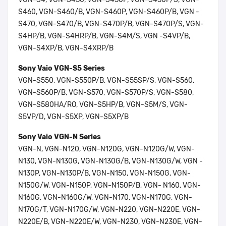
S460, VGN-S460/B, VGN-S460P, VGN-S460P/B, VGN -
S470, VGN-S470/B, VGN-S470P/B, VGN-S470P/S, VGN-
S4HP/B, VGN-S4HRP/B, VGN-S4M/S, VGN -S4VP/B,
VGN-S4XP/B, VGN-S4XRP/B
Sony Vaio VGN-S5 Series
VGN-S550, VGN-S550P/B, VGN-S55SP/S, VGN-S560,
VGN-S560P/B, VGN-S570, VGN-S570P/S, VGN-S580,
VGN-S580HA/RO, VGN-S5HP/B, VGN-S5M/S, VGN-
S5VP/D, VGN-S5XP, VGN-S5XP/B
Sony Vaio VGN-N Series
VGN-N, VGN-N120, VGN-N120G, VGN-N120G/W, VGN-
N130, VGN-N130G, VGN-N130G/B, VGN-N130G/W, VGN -
N130P, VGN-N130P/B, VGN-N150, VGN-N150G, VGN-
N150G/W, VGN-N150P, VGN-N150P/B, VGN- N160, VGN-
N160G, VGN-N160G/W, VGN-N170, VGN-N170G, VGN-
N170G/T, VGN-N170G/W, VGN-N220, VGN-N220E, VGN-
N220E/B, VGN-N220E/W, VGN-N230, VGN-N230E, VGN-