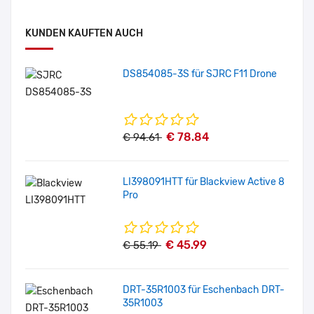
KUNDEN KAUFTEN AUCH
DS854085-3S für SJRC F11 Drone
€ 78.84
€ 94.61
LI398091HTT für Blackview Active 8
Pro
€ 45.99
€ 55.19
DRT-35R1003 für Eschenbach DRT-
35R1003