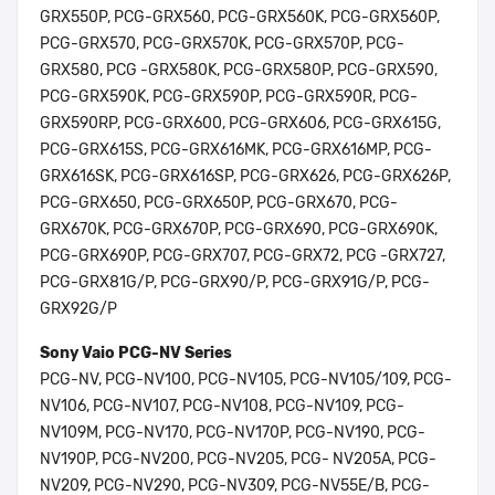
GRX550P, PCG-GRX560, PCG-GRX560K, PCG-GRX560P,
PCG-GRX570, PCG-GRX570K, PCG-GRX570P, PCG-
GRX580, PCG -GRX580K, PCG-GRX580P, PCG-GRX590,
PCG-GRX590K, PCG-GRX590P, PCG-GRX590R, PCG-
GRX590RP, PCG-GRX600, PCG-GRX606, PCG-GRX615G,
PCG-GRX615S, PCG-GRX616MK, PCG-GRX616MP, PCG-
GRX616SK, PCG-GRX616SP, PCG-GRX626, PCG-GRX626P,
PCG-GRX650, PCG-GRX650P, PCG-GRX670, PCG-
GRX670K, PCG-GRX670P, PCG-GRX690, PCG-GRX690K,
PCG-GRX690P, PCG-GRX707, PCG-GRX72, PCG -GRX727,
PCG-GRX81G/P, PCG-GRX90/P, PCG-GRX91G/P, PCG-
GRX92G/P
Sony Vaio PCG-NV Series
PCG-NV, PCG-NV100, PCG-NV105, PCG-NV105/109, PCG-
NV106, PCG-NV107, PCG-NV108, PCG-NV109, PCG-
NV109M, PCG-NV170, PCG-NV170P, PCG-NV190, PCG-
NV190P, PCG-NV200, PCG-NV205, PCG- NV205A, PCG-
NV209, PCG-NV290, PCG-NV309, PCG-NV55E/B, PCG-