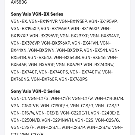
AX580G
Sony Vaio VGN-BX Series
VGN-BX, VGN-BX194VP, VGN-BX195EP, VGN-BX195VP,
VGN-BX195XP, VGN-BX196VP, VGN-BX196XP, VGN-
BX197XP, VGN-BX295VP, VGN-BX297XP, VGN-BX394VP,
VGN-BX396VP, VGN-BX396XP, VGN-BX41VN, VGN-
BX41XN, VGN-BX51VN, VGN-BX51XP, VGN-BX541, VGN-
BX541B, VGN-BX543, VGN-BX543B, VGN-BX546, VGN-
BX546B, VGN-BX670P, VGN-BX675P, VGN-BX740NW,
VGN-BX740P, VGN-BX740PS, VGN- BX740PW, VGN-
BX760NS, VGN-BX760P, VGN-BX760PS
Sony Vaio VGN-C Series
VGN-C1, VGN-C1/G, VGN-C1/P, VGN-C1/W, VGN-C140G/B,
VGN-C150P/B, VGN-C190P/H, VGN-C1S/G, VGN -C1S/P,
VGN-C1S/W, VGN-C1Z/B, VGN-C220E/H, VGN-C240E/B,
VGN-C250N/B, VGN-C291NW/H, VGN-C2S, VGN-C2S/G,
VGN-C2S/H, VGN-C2S/L, VGN-C2S/P, VGN-C2S/W, VGN-
C2Z, VGN-C2Z/B