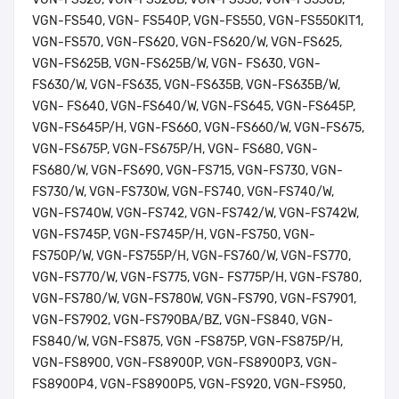
VGN-FS540, VGN- FS540P, VGN-FS550, VGN-FS550KIT1,
VGN-FS570, VGN-FS620, VGN-FS620/W, VGN-FS625,
VGN-FS625B, VGN-FS625B/W, VGN- FS630, VGN-
FS630/W, VGN-FS635, VGN-FS635B, VGN-FS635B/W,
VGN- FS640, VGN-FS640/W, VGN-FS645, VGN-FS645P,
VGN-FS645P/H, VGN-FS660, VGN-FS660/W, VGN-FS675,
VGN-FS675P, VGN-FS675P/H, VGN- FS680, VGN-
FS680/W, VGN-FS690, VGN-FS715, VGN-FS730, VGN-
FS730/W, VGN-FS730W, VGN-FS740, VGN-FS740/W,
VGN-FS740W, VGN-FS742, VGN-FS742/W, VGN-FS742W,
VGN-FS745P, VGN-FS745P/H, VGN-FS750, VGN-
FS750P/W, VGN-FS755P/H, VGN-FS760/W, VGN-FS770,
VGN-FS770/W, VGN-FS775, VGN- FS775P/H, VGN-FS780,
VGN-FS780/W, VGN-FS780W, VGN-FS790, VGN-FS7901,
VGN-FS7902, VGN-FS790BA/BZ, VGN-FS840, VGN-
FS840/W, VGN-FS875, VGN -FS875P, VGN-FS875P/H,
VGN-FS8900, VGN-FS8900P, VGN-FS8900P3, VGN-
FS8900P4, VGN-FS8900P5, VGN-FS920, VGN-FS950,