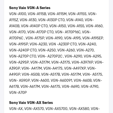
Sony Vaio VGN-A Series
VGN-A100, VGN-A115B, VGN-A115M, VGN-A115S, VGN-
A115Z, VGN-A130, VGN-A130P CTO, VGN-A140, VGN-
A140B, VGN-A140P CTO, VGN-A150, VGN-A155, VGN-A160,
VGN-A170, VGN-A170P CTO, VGN- A170P16C, VGN-
A170P6C , VGN-A17SP, VGN-A190, VGN-A195, VGN-A195EP,
VGN-A19SP, VGN-A230, VGN -A230P CTO, VGN-A240,
VGN-A240P CTO, VGN-A250, VGN-A260, VGN-A270,
VGN-A270P CTO, VGN- A270P2C , VGN-A290, VGN-A295,
VGN-A29SP, VGN-A317M, VGN-A317S, VGN-A397XP, VGN-
A39GP, VGN- A417M, VGN-A417S, VGN-A497XP, VGN-
A49GP, VGN-A50B, VGN-A517B, VGN-A517M, VGN- A517S,
VGN- A59GP, VGN-A600, VGN-A60091, VGN-A60B, VGN-
A617B, VGN-A617M, VGN-A617S, VGN-A690, VGN-A790,
VGN-A70P
Sony Vaio VGN-AX Series
VGN-AX, VGN-AX570, VGN-AX570G, VGN-AX580, VGN-