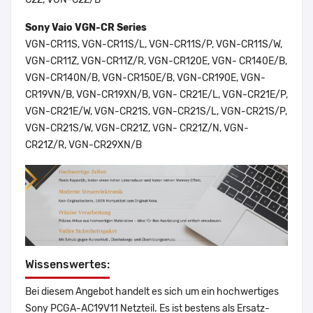
Sony Vaio VGN-CR Series
VGN-CR11S, VGN-CR11S/L, VGN-CR11S/P, VGN-CR11S/W,
VGN-CR11Z, VGN-CR11Z/R, VGN-CR120E, VGN- CR140E/B,
VGN-CR140N/B, VGN-CR150E/B, VGN-CR190E, VGN-
CR19VN/B, VGN-CR19XN/B, VGN- CR21E/L, VGN-CR21E/P,
VGN-CR21E/W, VGN-CR21S, VGN-CR21S/L, VGN-CR21S/P,
VGN-CR21S/W, VGN-CR21Z, VGN- CR21Z/N, VGN-
CR21Z/R, VGN-CR29XN/B
Wissenswertes:
Bei diesem Angebot handelt es sich um ein hochwertiges
Sony PCGA-AC19V11 Netzteil. Es ist bestens als Ersatz-