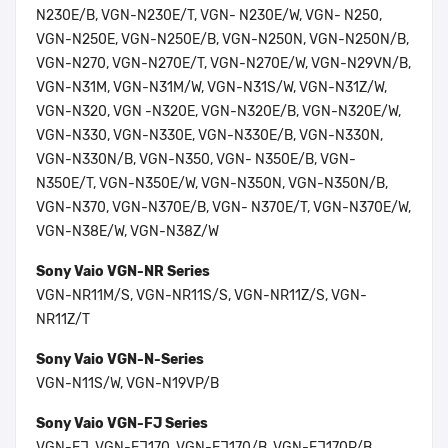
N230E/B, VGN-N230E/T, VGN- N230E/W, VGN- N250,
VGN-N250E, VGN-N250E/B, VGN-N250N, VGN-N250N/B,
VGN-N270, VGN-N270E/T, VGN-N270E/W, VGN-N29VN/B,
VGN-N31M, VGN-N31M/W, VGN-N31S/W, VGN-N31Z/W,
VGN-N320, VGN -N320E, VGN-N320E/B, VGN-N320E/W,
VGN-N330, VGN-N330E, VGN-N330E/B, VGN-N330N,
VGN-N330N/B, VGN-N350, VGN- N350E/B, VGN-
N350E/T, VGN-N350E/W, VGN-N350N, VGN-N350N/B,
VGN-N370, VGN-N370E/B, VGN- N370E/T, VGN-N370E/W,
VGN-N38E/W, VGN-N38Z/W
Sony Vaio VGN-NR Series
VGN-NR11M/S, VGN-NR11S/S, VGN-NR11Z/S, VGN-
NR11Z/T
Sony Vaio VGN-N-Series
VGN-N11S/W, VGN-N19VP/B
Sony Vaio VGN-FJ Series
VGN-FJ, VGN-FJ170, VGN-FJ170/B, VGN-FJ170P/B,