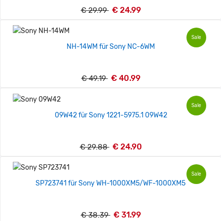
€ 24.99
€ 29.99
Sale
NH-14WM für Sony NC-6WM
€ 40.99
€ 49.19
Sale
09W42 für Sony 1221-5975.1 09W42
€ 24.90
€ 29.88
Sale
SP723741 für Sony WH-1000XM5/WF-1000XM5
€ 31.99
€ 38.39