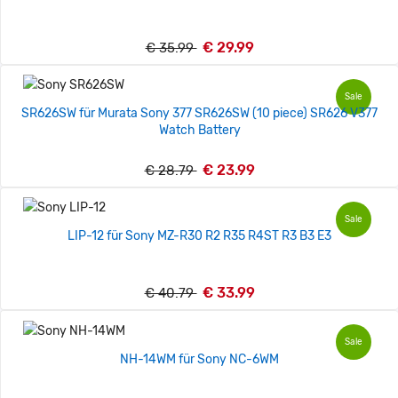
€ 29.99
€ 35.99
Sale
SR626SW für Murata Sony 377 SR626SW (10 piece) SR626 V377
Watch Battery
€ 23.99
€ 28.79
Sale
LIP-12 für Sony MZ-R30 R2 R35 R4ST R3 B3 E3
€ 33.99
€ 40.79
Sale
NH-14WM für Sony NC-6WM