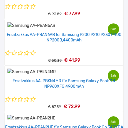
€ 77.99
€ 93.59
Sale
Ersatzakkus AA-PBAN6AB für Samsung P200 P210 P230 P400
NP200B,4400mAh
€ 41.99
€ 50.39
Sale
Ersatzakkus AA-PBKN4MR für Samsung Galaxy Book 3 4
NP960XFG,4900mAh
€ 72.99
€ 87.59
Sale
Ersatzakkus AA-PBAN2HE für Samsung Galaxy Book Go 340XDA