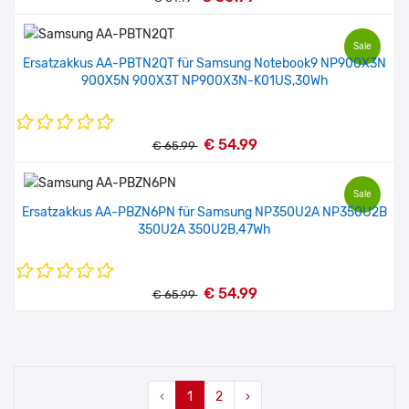
Sale
Ersatzakkus AA-PBTN2QT für Samsung Notebook9 NP900X3N
900X5N 900X3T NP900X3N-K01US,30Wh
€ 54.99
€ 65.99
Sale
Ersatzakkus AA-PBZN6PN für Samsung NP350U2A NP350U2B
350U2A 350U2B,47Wh
€ 54.99
€ 65.99
‹
1
2
›