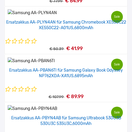
€ 64.99
€ 77.99
Sale
Ersatzakkus AA-PLYN4AN für Samsung Chromebook XE550C22
XE550C22-A01US,6800mAh
€ 41.99
€ 50.39
Sale
Ersatzakkus AA-PBAN6TI für Samsung Galaxy Book Odyssey
NP762XDA-XA1US,6895mAh
€ 89.99
€ 107.99
Sale
Ersatzakkus AA-PBYN4AB für Samsung Ultrabook 530U3B
530U3C 535U3C,6000mAh