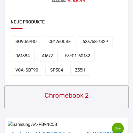
€ 45.99
€ 55.19
NEUE PRODUKTE
SG906PRO
CR12600SE
623758-1S2P
061384
A1672
E3E01-60132
VCA-SBT90
SP304
Z55H
Chromebook 2
Sale