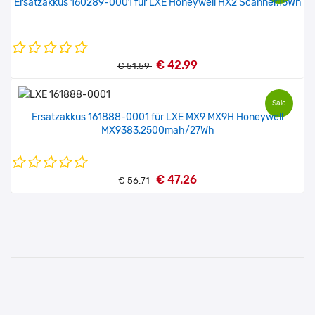
Ersatzakkus 160289-0001 für LXE Honeywell HX2 Scanner,15Wh
€ 42.99
€ 51.59
Sale
Ersatzakkus 161888-0001 für LXE MX9 MX9H Honeywell
MX9383,2500mah/27Wh
€ 47.26
€ 56.71