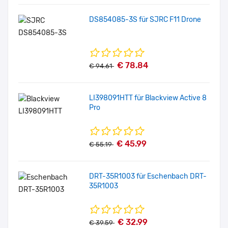
DS854085-3S für SJRC F11 Drone
€ 78.84
€ 94.61
LI398091HTT für Blackview Active 8
Pro
€ 45.99
€ 55.19
DRT-35R1003 für Eschenbach DRT-
35R1003
€ 32.99
€ 39.59