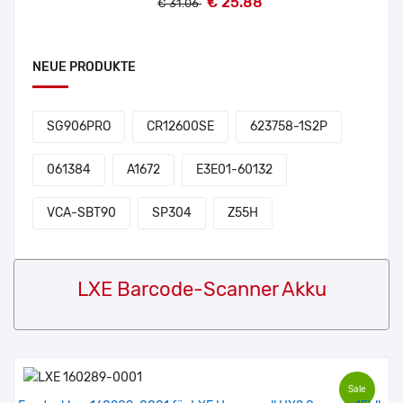
€ 25.88
€ 31.06
NEUE PRODUKTE
SG906PRO
CR12600SE
623758-1S2P
061384
A1672
E3E01-60132
VCA-SBT90
SP304
Z55H
LXE Barcode-Scanner Akku
Sale