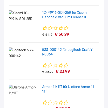
1C-P1916-SDI-25R für Xiaomi
Handheld Vacuum Cleaner 1C
€ 50.99
€ 61.19
533-000142 für Logitech Craft Y-
R0064
€ 23.99
€ 28.79
Armor-11/11T für Ulefone Armor 11
11T