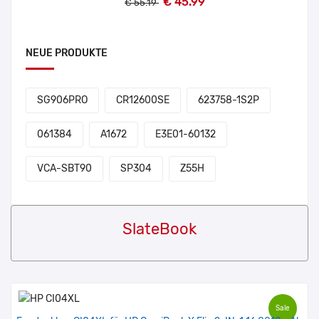
€ 45.99
€ 55.19
NEUE PRODUKTE
SG906PRO
CR12600SE
623758-1S2P
061384
A1672
E3E01-60132
VCA-SBT90
SP304
Z55H
SlateBook
Sale