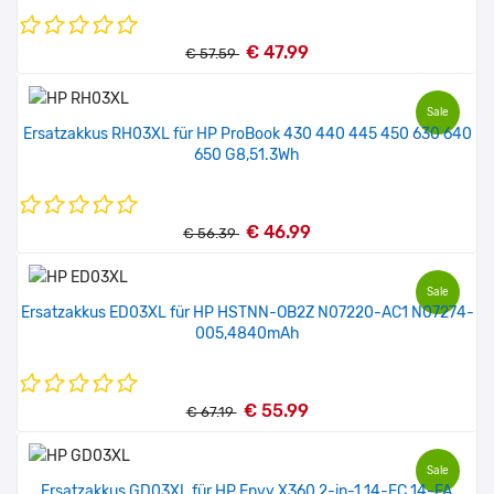
€ 47.99
€ 57.59
Sale
Ersatzakkus RH03XL für HP ProBook 430 440 445 450 630 640
650 G8,51.3Wh
€ 46.99
€ 56.39
Sale
Ersatzakkus ED03XL für HP HSTNN-OB2Z N07220-AC1 N07274-
005,4840mAh
€ 55.99
€ 67.19
Sale
Ersatzakkus GD03XL für HP Envy X360 2-in-1 14-FC 14-FA