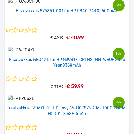
Sale
Ersatzakkus 876851-001 für HP P840 P440,1500mAh
€ 40.99
€ 49.19
Sale
Ersatzakkus WE04XL für HP N39817-CF1 HSTNN-WB0F 2023
Year,8368mAh
€ 59.99
€ 71.99
Sale
Ersatzakkus FZ06XL für HP Envy 16-H0787NR 16-H0000TX 16-
H0001TX,6880mAh