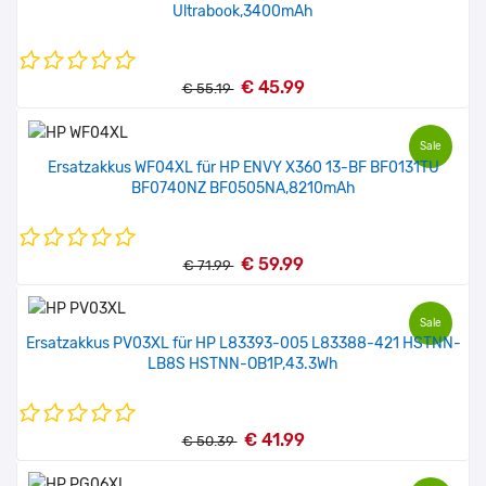
Ultrabook,3400mAh
€ 45.99
€ 55.19
Sale
Ersatzakkus WF04XL für HP ENVY X360 13-BF BF0131TU
BF0740NZ BF0505NA,8210mAh
€ 59.99
€ 71.99
Sale
Ersatzakkus PV03XL für HP L83393-005 L83388-421 HSTNN-
LB8S HSTNN-OB1P,43.3Wh
€ 41.99
€ 50.39