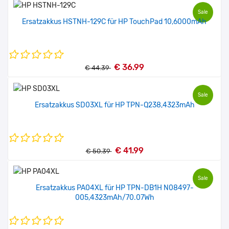
Sale
Ersatzakkus HSTNH-129C für HP TouchPad 10,6000mAh
€ 36.99
€ 44.39
Sale
Ersatzakkus SD03XL für HP TPN-Q238,4323mAh
€ 41.99
€ 50.39
Sale
Ersatzakkus PA04XL für HP TPN-DB1H N08497-
005,4323mAh/70.07Wh