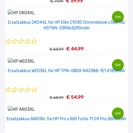
€ 59.99
€ 71.99
Sale
Ersatzakkus DK04XL für HP Elite C1030 Chromebook x360 13c
HSTNN-DB9W,6290mAh
€ 44.99
€ 53.99
Sale
Ersatzakkus WE03XL für HP TPN-OB0X N42388-1E1,4185mAh
€ 54.99
€ 65.99
Sale
Ersatzakkus AN03XL für HP Pro x360 Fortis 11 G9 Pro,3600mAh