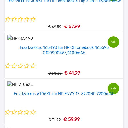
Ersatzakkus CI04XL für HP OmniBook X Flip 2-IN-1 16,8810mAh
€ 57.99
€ 69.59
Sale
Ersatzakkus 465490 für HP Chromebook 465595
0120900467,3400mAh
€ 41.99
€ 50.39
Sale
Ersatzakkus VT06XL für HP ENVY 17-327ONR,7200mAh
€ 59.99
€ 71.99