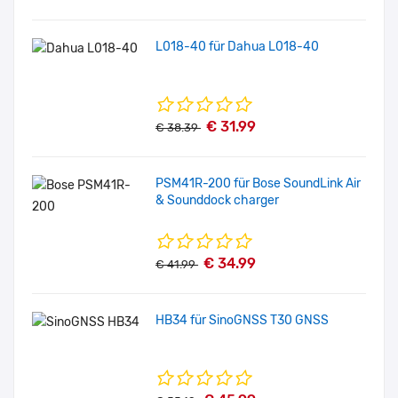
L018-40 für Dahua L018-40
€ 31.99
€ 38.39
PSM41R-200 für Bose SoundLink Air
& Sounddock charger
€ 34.99
€ 41.99
HB34 für SinoGNSS T30 GNSS