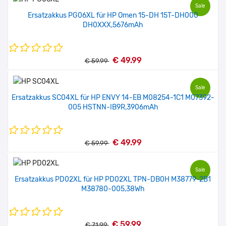
Sale
Ersatzakkus PG06XL für HP Omen 15-DH 15T-DH000
DH0XXX,5676mAh
€ 49.99
€ 59.99
Sale
Ersatzakkus SC04XL für HP ENVY 14-EB M08254-1C1 M07392-
005 HSTNN-IB9R,3906mAh
€ 49.99
€ 59.99
Sale
Ersatzakkus PD02XL für HP PD02XL TPN-DB0H M38779-2B1
M38780-005,38Wh
€ 59.99
€ 71.99