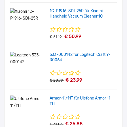
1C-P1916-SDI-25R für Xiaomi
Handheld Vacuum Cleaner 1C
€ 50.99
€ 61.19
533-000142 für Logitech Craft Y-
R0064
€ 23.99
€ 28.79
Armor-11/11T für Ulefone Armor 11
11T
€ 25.88
€ 31.06