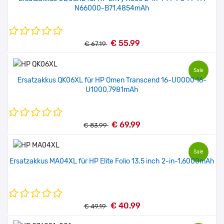
N66000-B71,4854mAh
€ 55.99
€ 67.19
Sale
Ersatzakkus QK06XL für HP Omen Transcend 16-U0000 16-
U1000,7981mAh
€ 69.99
€ 83.99
Sale
Ersatzakkus MA04XL für HP Elite Folio 13.5 inch 2-in-1,6000mAh
€ 40.99
€ 49.19