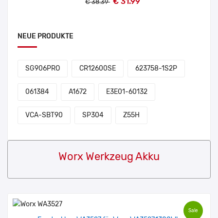
€ 31.99
€ 38.39
NEUE PRODUKTE
SG906PRO
CR12600SE
623758-1S2P
061384
A1672
E3E01-60132
VCA-SBT90
SP304
Z55H
Worx Werkzeug Akku
Sale