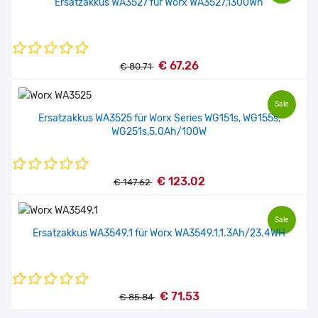
Ersatzakkus WA3527 für Worx WA3527,1300Wh
€ 67.26
€ 80.71
Sale
Ersatzakkus WA3525 für Worx Series WG151s, WG155s,
WG251s,5.0Ah/100W
€ 123.02
€ 147.62
Sale
Ersatzakkus WA3549.1 für Worx WA3549.1,1.3Ah/23.4WH
€ 71.53
€ 85.84