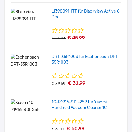
LI398091HTT für Blackview Active 8
Pro
€ 45.99
€ 55.19
DRT-35R1003 für Eschenbach DRT-
35R1003
€ 32.99
€ 39.59
1C-P1916-SDI-25R für Xiaomi
Handheld Vacuum Cleaner 1C
€ 50.99
€ 61.19