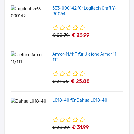
533-000142 für Logitech Craft Y-
R0064
€ 23.99
€ 28.79
Armor-11/11T für Ulefone Armor 11
11T
€ 25.88
€ 31.06
L018-40 für Dahua L018-40
€ 31.99
€ 38.39