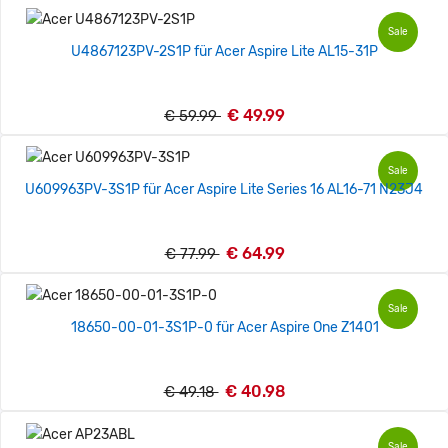
Sale
U4867123PV-2S1P für Acer Aspire Lite AL15-31P
€ 49.99
€ 59.99
Sale
U609963PV-3S1P für Acer Aspire Lite Series 16 AL16-71 N23J4
€ 64.99
€ 77.99
Sale
18650-00-01-3S1P-0 für Acer Aspire One Z1401
€ 40.98
€ 49.18
Sale