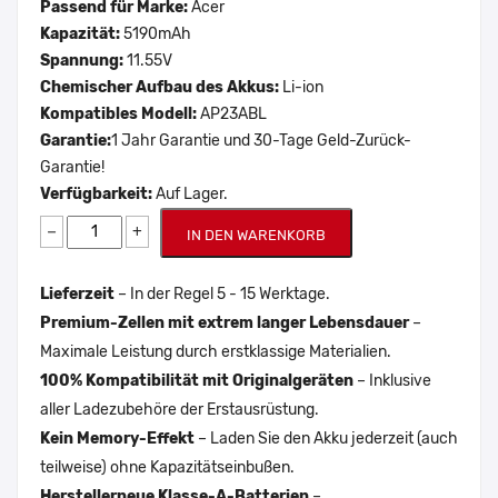
Passend für Marke:
Acer
Kapazität:
5190mAh
Spannung:
11.55V
Chemischer Aufbau des Akkus:
Li-ion
Kompatibles Modell:
AP23ABL
Garantie:
1 Jahr Garantie und 30-Tage Geld-Zurück-
Garantie!
Verfügbarkeit:
Auf Lager.
−
+
IN DEN WARENKORB
Lieferzeit
– In der Regel 5 - 15 Werktage.
Premium-Zellen mit extrem langer Lebensdauer
–
Maximale Leistung durch erstklassige Materialien.
100% Kompatibilität mit Originalgeräten
– Inklusive
aller Ladezubehöre der Erstausrüstung.
Kein Memory-Effekt
– Laden Sie den Akku jederzeit (auch
teilweise) ohne Kapazitätseinbußen.
Herstellerneue Klasse-A-Batterien
–