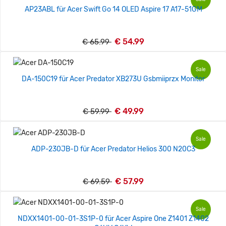
AP23ABL für Acer Swift Go 14 OLED Aspire 17 A17-51GM
€ 54.99
€ 65.99
Sale
DA-150C19 für Acer Predator XB273U Gsbmiiprzx Monitor
€ 49.99
€ 59.99
Sale
ADP-230JB-D für Acer Predator Helios 300 N20C3
€ 57.99
€ 69.59
Sale
NDXX1401-00-01-3S1P-0 für Acer Aspire One Z1401 Z1402