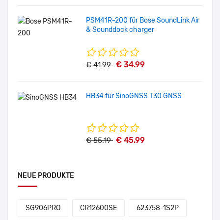
PSM41R-200 für Bose SoundLink Air
& Sounddock charger
€ 34.99
€ 41.99
HB34 für SinoGNSS T30 GNSS
€ 45.99
€ 55.19
NEUE PRODUKTE
SG906PRO
CR12600SE
623758-1S2P