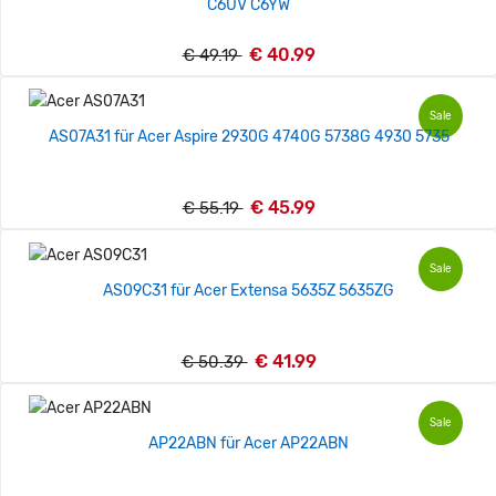
C6UV C6YW
€ 40.99
€ 49.19
Sale
AS07A31 für Acer Aspire 2930G 4740G 5738G 4930 5735
€ 45.99
€ 55.19
Sale
AS09C31 für Acer Extensa 5635Z 5635ZG
€ 41.99
€ 50.39
Sale
AP22ABN für Acer AP22ABN