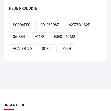
NEUE PRODUKTE
SG906PRO
CR12600SE
623758-1S2P
061384
A1672
E3E01-60132
VCA-SBT90
SP304
Z55H
UNSER BLOG