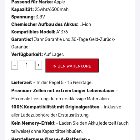
Passend für Marke:
Apple
Kapazität:
25whr/6500mah
Spannung:
3.8V
Chemischer Aufbau des Akkus:
Li-ion
Kompatibles Modell:
A1376
Garantie:
1 Jahr Garantie und 30-Tage Geld-Zurück-
Garantie!
Verfügbarkeit:
Auf Lager.
−
+
IN DEN WARENKORB
Lieferzeit
– In der Regel 5 - 15 Werktage.
Premium-Zellen mit extrem langer Lebensdauer
–
Maximale Leistung durch erstklassige Materialien.
100% Kompatibilität mit Originalgeräten
– Inklusive
aller Ladezubehöre der Erstausrüstung.
Kein Memory-Effekt
– Laden Sie den Akku jederzeit (auch
teilweise) ohne Kapazitätseinbußen.
Herstellerneue Klasse-A-Batterien
–