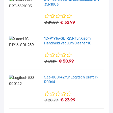
35R1003
€ 32.99
€ 39.59
1C-P1916-SDI-25R für Xiaomi
Handheld Vacuum Cleaner 1C
€ 50.99
€ 61.19
533-000142 für Logitech Craft Y-
R0064
€ 23.99
€ 28.79