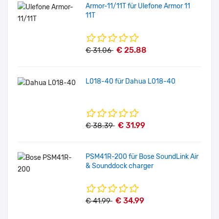
Armor-11/11T für Ulefone Armor 11
11T
€ 25.88
€ 31.06
L018-40 für Dahua L018-40
€ 31.99
€ 38.39
PSM41R-200 für Bose SoundLink Air
& Sounddock charger
€ 34.99
€ 41.99