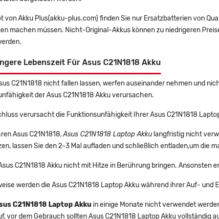
t von Akku Plus(akku-plus.com) finden Sie nur Ersatzbatterien von Qu
gen machen müssen. Nicht-Original-Akkus können zu niedrigeren Preise
erden.
ängere Lebenszeit Für Asus C21N1818 Akku
Asus C21N1818 nicht fallen lassen, werfen auseinander nehmen und nicht
unfähigkeit der Asus C21N1818 Akku verursachen.
chluss verursacht die Funktionsunfähigkeit Ihrer Asus C21N1818 Lapto
Ihren Asus C21N1818,
Asus C21N1818 Laptop Akku
langfristig nicht ve
en, lassen Sie den 2-3 Mal aufladen und schließlich entladen,um die m
 Asus C21N1818 Akku nicht mit Hitze in Berührung bringen. Ansonsten e
eise werden die Asus C21N1818 Laptop Akku während ihrer Auf- und 
sus C21N1818 Laptop Akku
in einige Monate nicht verwendet werden, 
uf, vor dem Gebrauch sollten Asus C21N1818 Laptop Akku vollständig 