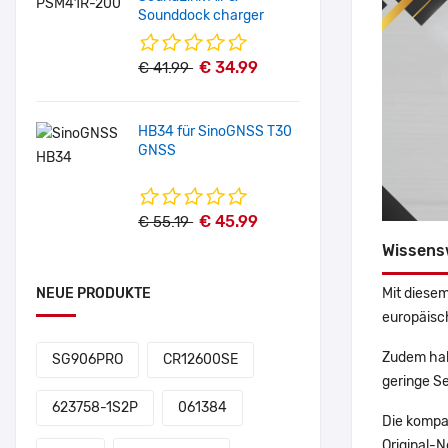
Sounddock charger
€ 34.99
€ 41.99
HB34 für SinoGNSS T30
GNSS
€ 45.99
€ 55.19
Wissens
Mit diesem
NEUE PRODUKTE
europäisch
Zudem hab
SG906PRO
CR12600SE
geringe Se
623758-1S2P
061384
Die kompa
Original-N