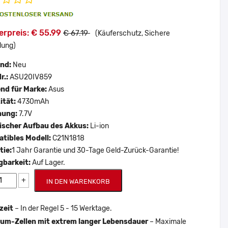
erpreis: € 55.99
€ 67.19
(Käuferschutz, Sichere
lung)
and:
Neu
r.:
ASU20IV859
nd für Marke:
Asus
ität:
4730mAh
nung:
7.7V
scher Aufbau des Akkus:
Li-ion
tibles Modell:
C21N1818
tie:
1 Jahr Garantie und 30-Tage Geld-Zurück-Garantie!
gbarkeit:
Auf Lager.
+
IN DEN WARENKORB
zeit
– In der Regel 5 - 15 Werktage.
um-Zellen mit extrem langer Lebensdauer
– Maximale