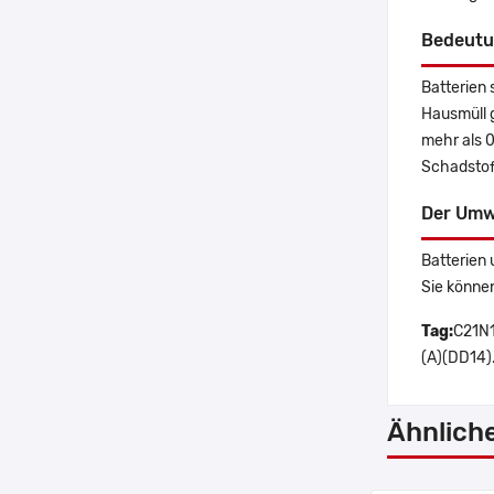
Bedeutu
Batterien 
Hausmüll 
mehr als 
Schadstoff
Der Umw
Batterien 
Sie könne
Tag:
C21N1
(A)(DD14)
Ähnlich