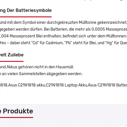
ng Der Batteriesymbole
sind mit dem Symbol einer durchgekreuzten Mülltonne gekennzeichnet. 
gegeben werden dürfen. Bei Batterien, die mehr als 0,0005 Masseproz
0,004 Masseprozent Blei enthalten, befindet sich unter dem Mülltonn
es – dabei steht "Cd" für Cadmium, "Pb" steht für Blei, und "Hg" für Que
elt Zuliebe
und Akkus gehören nicht in den Hausmüll.
n an vielen Sammelstellen abgegeben werden.
818,Asus C21N1818 akku,C21N1818 Laptop Akku,Asus C21N1818 Batter
.
e Produkte