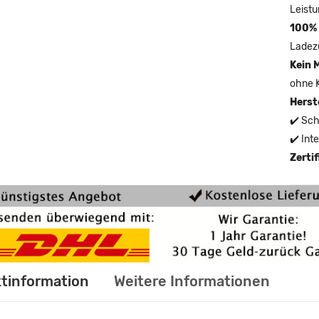
Leistu
100% 
Ladez
Kein 
ohne 
Herst
✔️ Sch
✔️ Int
Zerti
tinformation
Weitere Informationen