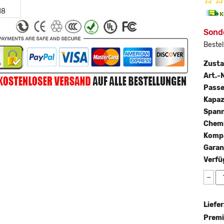
Sond
Bestel
Zust
Art.-N
Passe
Kapaz
Span
Chemi
Kompa
Garan
Verfü
−
Liefer
Premi