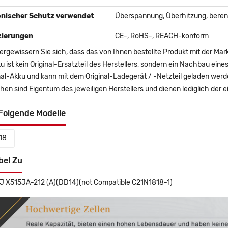
onischer Schutz verwendet
Überspannung, Überhitzung, berent
izierungen
CE-, RoHS-, REACH-konform
ergewissern Sie sich, dass das von Ihnen bestellte Produkt mit der Mar
u ist kein Original-Ersatzteil des Herstellers, sondern ein Nachbau ei
nal-Akku und kann mit dem Original-Ladegerät / -Netzteil geladen wer
en sind Eigentum des jeweiligen Herstellers und dienen lediglich der ei
Folgende Modelle
18
bel Zu
J X515JA-212 (A)(DD14)(not Compatible C21N1818-1)