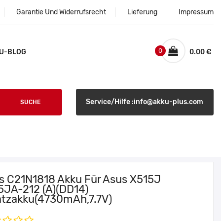
Garantie Und Widerrufsrecht
Lieferung
Impressum
0
U-BLOG
0.00 €
Service/Hilfe :info@akku-plus.com
SUCHE
s C21N1818 Akku Für Asus X515J
5JA-212 (A)(DD14)
atzakku(4730mAh,7.7V)