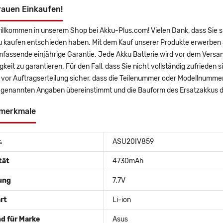
rauen Einkaufen!
willkommen in unserem Shop bei Akku-Plus.com! Vielen Dank, dass Sie
u kaufen entschieden haben. Mit dem Kauf unserer Produkte erwerben 
mfassende einjährige Garantie. Jede Akku Batterie wird vor dem Versa
gkeit zu garantieren. Für den Fall, dass Sie nicht vollständig zufrieden 
e vor Auftragserteilung sicher, dass die Teilenummer oder Modellnumme
 genannten Angaben übereinstimmt und die Bauform des Ersatzakkus de
merkmale
.
ASU20IV859
tät
4730mAh
ung
7.7V
rt
Li-ion
d für Marke
Asus