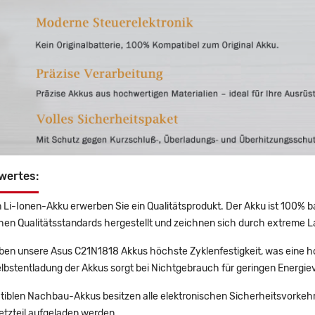
wertes:
 Li-Ionen-Akku erwerben Sie ein Qualitätsprodukt. Der Akku ist 100% b
en Qualitätsstandards hergestellt und zeichnen sich durch extreme La
en unsere Asus C21N1818 Akkus höchste Zyklenfestigkeit, was eine h
lbstentladung der Akkus sorgt bei Nichtgebrauch für geringen Energiev
tiblen Nachbau-Akkus besitzen alle elektronischen Sicherheitsvorkehr
etzteil aufgeladen werden.