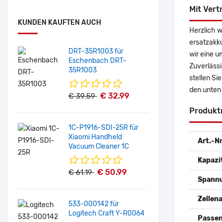
Mit Vert
KUNDEN KAUFTEN AUCH
Herzlich 
ersatzakk
DRT-35R1003 für
wir eine u
Eschenbach DRT-
Zuverlässi
35R1003
stellen Si
den unten
€ 32.99
€ 39.59
Produkt
1C-P1916-SDI-25R für
Xiaomi Handheld
Art.-Nr
Vacuum Cleaner 1C
Kapazi
€ 50.99
€ 61.19
Spann
Zellena
533-000142 für
Logitech Craft Y-R0064
Passen