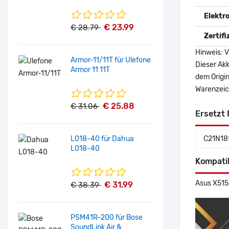
Elektr
€ 23.99
€ 28.79
Zertif
Hinweis: V
Armor-11/11T für Ulefone
Dieser Akk
Armor 11 11T
dem Origi
Warenzeich
€ 25.88
€ 31.06
Ersetzt 
L018-40 für Dahua
C21N18
L018-40
Kompati
Asus X515
€ 31.99
€ 38.39
PSM41R-200 für Bose
SoundLink Air &