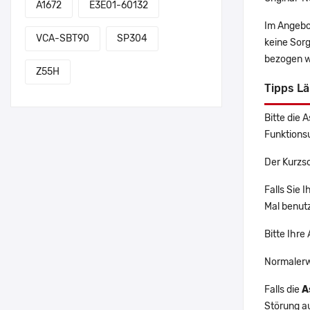
A1672
E3E01-60132
Im Angebo
VCA-SBT90
SP304
keine Sor
bezogen w
Z55H
Tipps L
Bitte die 
Funktions
Der Kurzs
Falls Sie 
Mal benutz
Bitte Ihre
Normalerw
Falls die
A
Störung a