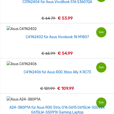
C31N2404 für Asus VivoBook S16 S3607QA
€ 53.99
€ 64.79
Sale
C41N2402 für Asus Vivobook 18 M1807
€ 54.99
€ 65.99
Sale
C41N2406 für Asus ROG Xbox Ally X RC73
€ 109.99
€ 131.99
Sale
A24-380P1A für Asus ROG Strix G16 G615 G615LW-S5092X
G615LW-S5091X Gaming Laptop