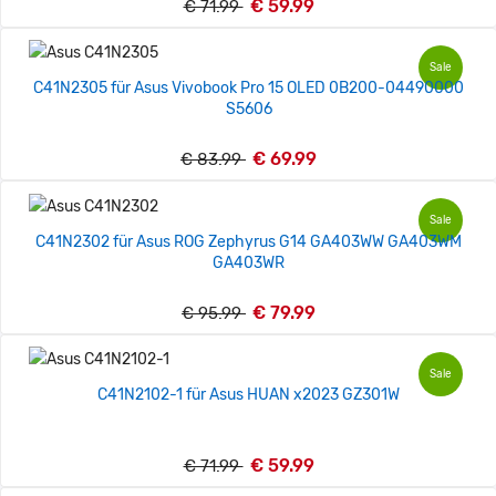
€ 59.99
€ 71.99
Sale
C41N2305 für Asus Vivobook Pro 15 OLED 0B200-04490000
S5606
€ 69.99
€ 83.99
Sale
C41N2302 für Asus ROG Zephyrus G14 GA403WW GA403WM
GA403WR
€ 79.99
€ 95.99
Sale
C41N2102-1 für Asus HUAN x2023 GZ301W
€ 59.99
€ 71.99