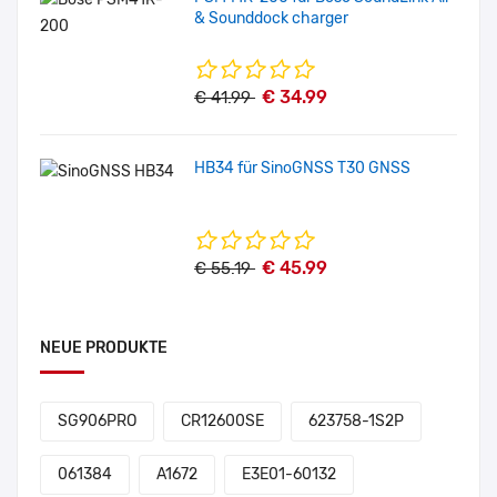
& Sounddock charger
€ 34.99
€ 41.99
HB34 für SinoGNSS T30 GNSS
€ 45.99
€ 55.19
NEUE PRODUKTE
SG906PRO
CR12600SE
623758-1S2P
061384
A1672
E3E01-60132