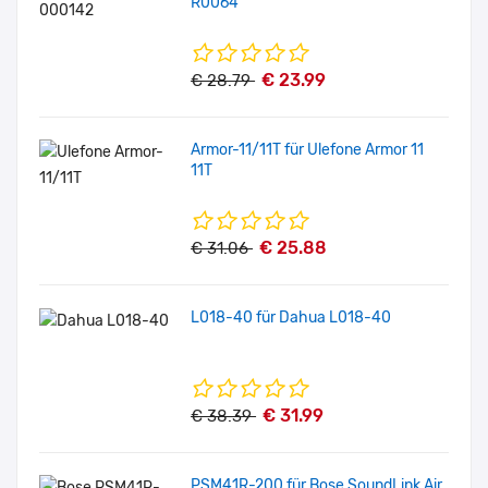
R0064
€ 23.99
€ 28.79
Armor-11/11T für Ulefone Armor 11
11T
€ 25.88
€ 31.06
L018-40 für Dahua L018-40
€ 31.99
€ 38.39
PSM41R-200 für Bose SoundLink Air