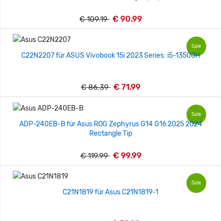
€ 90.99
€ 109.19
Sale
C22N2207 für ASUS Vivobook 15i 2023 Series: i5-13500H
€ 71.99
€ 86.39
Sale
ADP-240EB-B für Asus ROG Zephyrus G14 G16 2025 2024
Rectangle Tip
€ 99.99
€ 119.99
Sale
C21N1819 für Asus C21N1819-1