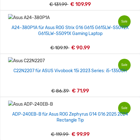
€ 109.99
€ 131.99
Sale
A24-380P1A für Asus ROG Strix G16 G615 G615LW-S5092X
G615LW-S5091X Gaming Laptop
€ 90.99
€ 109.19
Sale
C22N2207 für ASUS Vivobook 15i 2023 Series: i5-13500H
€ 71.99
€ 86.39
Sale
ADP-240EB-B für Asus ROG Zephyrus G14 G16 2025 2024
Rectangle Tip
€ 99.99
€ 119.99