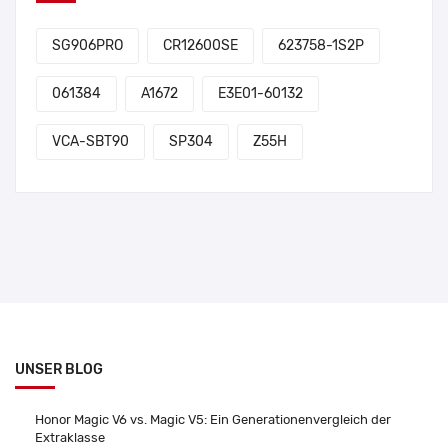
SG906PRO
CR12600SE
623758-1S2P
061384
A1672
E3E01-60132
VCA-SBT90
SP304
Z55H
UNSER BLOG
Honor Magic V6 vs. Magic V5: Ein Generationenvergleich der
Extraklasse