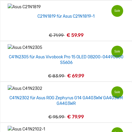
Sale
C21N1819 für Asus C21N1819-1
€ 59.99
€ 71.99
Sale
C41N2305 für Asus Vivobook Pro 15 OLED 0B200-04490000
S5606
€ 69.99
€ 83.99
Sale
C41N2302 für Asus ROG Zephyrus G14 GA403WW GA403WM
GA403WR
€ 79.99
€ 95.99