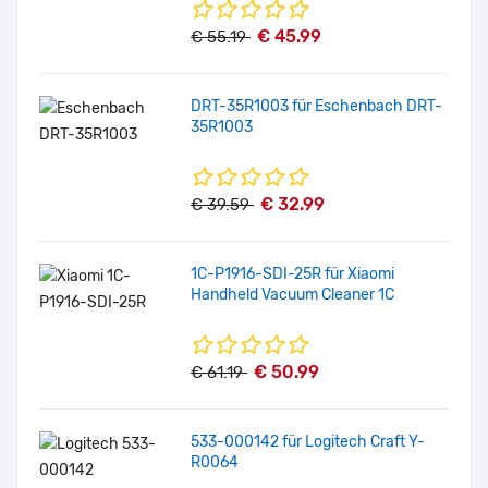
€ 45.99
€ 55.19
DRT-35R1003 für Eschenbach DRT-
35R1003
€ 32.99
€ 39.59
1C-P1916-SDI-25R für Xiaomi
Handheld Vacuum Cleaner 1C
€ 50.99
€ 61.19
533-000142 für Logitech Craft Y-
R0064