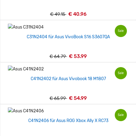
€ 40.96
€ 49.15
Sale
C31N2404 für Asus VivoBook S16 S3607QA
€ 53.99
€ 64.79
Sale
C41N2402 für Asus Vivobook 18 M1807
€ 54.99
€ 65.99
Sale
C41N2406 für Asus ROG Xbox Ally X RC73