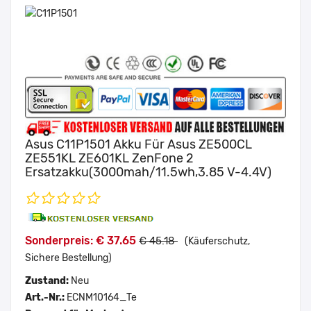
Asus C11P1501 Akku Für Asus ZE500CL
ZE551KL ZE601KL ZenFone 2
Ersatzakku(3000mah/11.5wh,3.85 V-4.4V)
Sonderpreis: € 37.65
€ 45.18
(Käuferschutz,
Sichere Bestellung)
Zustand:
Neu
Art.-Nr.:
ECNM10164_Te