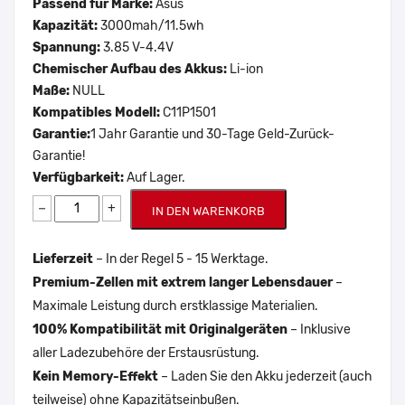
Passend für Marke:
Asus
Kapazität:
3000mah/11.5wh
Spannung:
3.85 V-4.4V
Chemischer Aufbau des Akkus:
Li-ion
Maße:
NULL
Kompatibles Modell:
C11P1501
Garantie:
1 Jahr Garantie und 30-Tage Geld-Zurück-
Garantie!
Verfügbarkeit:
Auf Lager.
−
+
IN DEN WARENKORB
Lieferzeit
– In der Regel 5 - 15 Werktage.
Premium-Zellen mit extrem langer Lebensdauer
–
Maximale Leistung durch erstklassige Materialien.
100% Kompatibilität mit Originalgeräten
– Inklusive
aller Ladezubehöre der Erstausrüstung.
Kein Memory-Effekt
– Laden Sie den Akku jederzeit (auch
teilweise) ohne Kapazitätseinbußen.