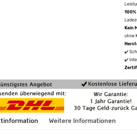
Leistu
100% 
Ladez
Kein 
ohne 
Herst
✔️ Sch
✔️ Int
Zerti
tinformation
Weitere Informationen