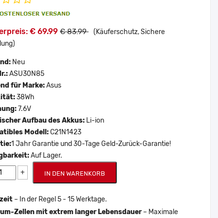
rpreis: € 69.99
€ 83.99
(Käuferschutz, Sichere
lung)
and:
Neu
r.:
ASU30N85
nd für Marke:
Asus
ität:
38Wh
nung:
7.6V
scher Aufbau des Akkus:
Li-ion
tibles Modell:
C21N1423
tie:
1 Jahr Garantie und 30-Tage Geld-Zurück-Garantie!
gbarkeit:
Auf Lager.
+
IN DEN WARENKORB
zeit
– In der Regel 5 - 15 Werktage.
um-Zellen mit extrem langer Lebensdauer
– Maximale