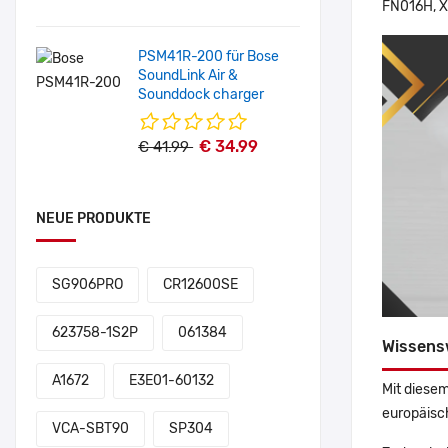
FN016H, 
PSM41R-200 für Bose
SoundLink Air &
Sounddock charger
€ 34.99
€ 41.99
NEUE PRODUKTE
SG906PRO
CR12600SE
623758-1S2P
061384
Wissens
A1672
E3E01-60132
Mit diesem
europäisch
VCA-SBT90
SP304