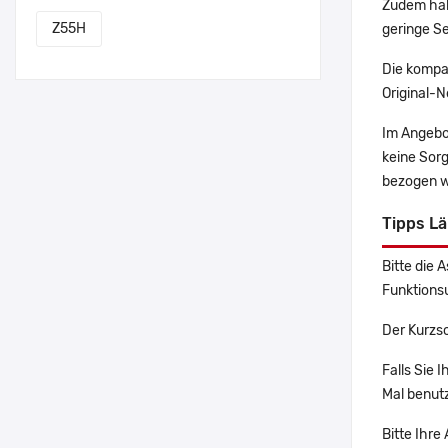
Zudem hab
Z55H
geringe Se
Die kompa
Original-N
Im Angebo
keine Sor
bezogen w
Tipps L
Bitte die 
Funktions
Der Kurzs
Falls Sie 
Mal benutz
Bitte Ihre