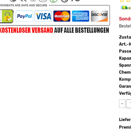
Sonde
Bestel
Zust
Art.-N
Passe
Kapaz
Span
Chemi
Kompa
Garan
Verfü
−
Liefer
Premi