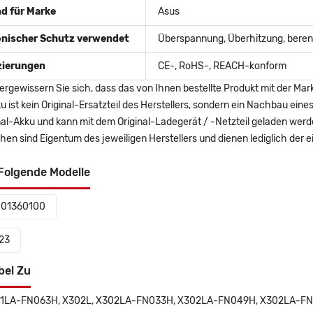
d für Marke
Asus
onischer Schutz verwendet
Überspannung, Überhitzung, berent
izierungen
CE-, RoHS-, REACH-konform
ergewissern Sie sich, dass das von Ihnen bestellte Produkt mit der Mar
u ist kein Original-Ersatzteil des Herstellers, sondern ein Nachbau ei
nal-Akku und kann mit dem Original-Ladegerät / -Netzteil geladen wer
en sind Eigentum des jeweiligen Herstellers und dienen lediglich der ei
Folgende Modelle
01360100
23
bel Zu
1LA-FN063H, X302L, X302LA-FN033H, X302LA-FN049H, X302LA-FN0