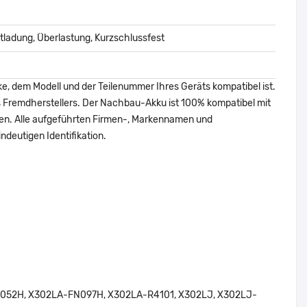
ladung, Überlastung, Kurzschlussfest
ke, dem Modell und der Teilenummer Ihres Geräts kompatibel ist.
nes Fremdherstellers. Der Nachbau-Akku ist 100% kompatibel mit
den. Alle aufgeführten Firmen-, Markennamen und
ndeutigen Identifikation.
52H, X302LA-FN097H, X302LA-R4101, X302LJ, X302LJ-