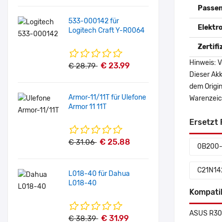
Passen
533-000142 für
Elektr
Logitech Craft Y-R0064
Zertif
Hinweis: V
€ 23.99
€ 28.79
Dieser Akk
dem Origi
Armor-11/11T für Ulefone
Warenzeich
Armor 11 11T
Ersetzt 
€ 25.88
€ 31.06
0B200-
C21N14
L018-40 für Dahua
L018-40
Kompati
ASUS R30
€ 31.99
€ 38.39