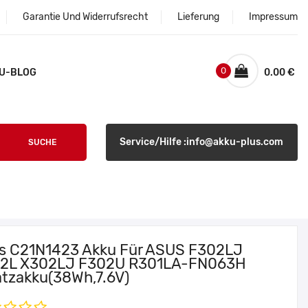
Garantie Und Widerrufsrecht
Lieferung
Impressum
0
U-BLOG
0.00 €
Service/Hilfe :info@akku-plus.com
SUCHE
s C21N1423 Akku Für ASUS F302LJ
2L X302LJ F302U R301LA-FN063H
atzakku(38Wh,7.6V)