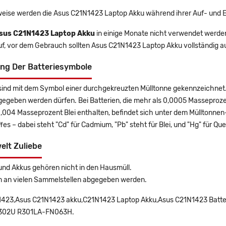
eise werden die Asus C21N1423 Laptop Akku während ihrer Auf- und 
sus C21N1423 Laptop Akku
in einige Monate nicht verwendet werden,
uf, vor dem Gebrauch sollten Asus C21N1423 Laptop Akku vollständig 
ng Der Batteriesymbole
sind mit dem Symbol einer durchgekreuzten Mülltonne gekennzeichnet. 
gegeben werden dürfen. Bei Batterien, die mehr als 0,0005 Masseproz
0,004 Masseprozent Blei enthalten, befindet sich unter dem Mülltonn
es – dabei steht "Cd" für Cadmium, "Pb" steht für Blei, und "Hg" für Que
elt Zuliebe
und Akkus gehören nicht in den Hausmüll.
n an vielen Sammelstellen abgegeben werden.
423,Asus C21N1423 akku,C21N1423 Laptop Akku,Asus C21N1423 Batte
302U R301LA-FN063H.