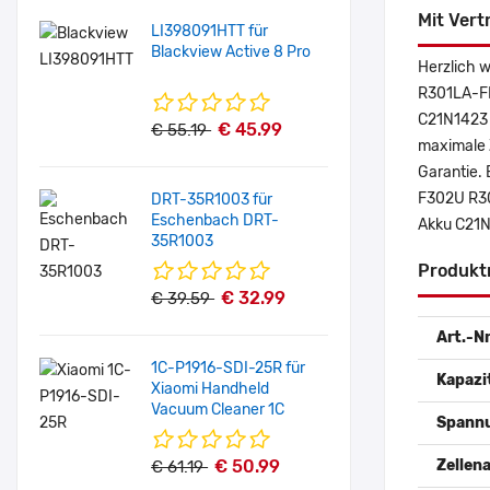
Mit Vert
LI398091HTT für
Blackview Active 8 Pro
Herzlich 
R301LA-FN
C21N1423 
€ 45.99
€ 55.19
maximale Z
Garantie. 
F302U R30
DRT-35R1003 für
Eschenbach DRT-
Akku C21N
35R1003
Produkt
€ 32.99
€ 39.59
Art.-Nr
1C-P1916-SDI-25R für
Kapazi
Xiaomi Handheld
Vacuum Cleaner 1C
Spann
€ 50.99
Zellena
€ 61.19