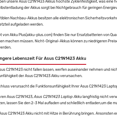
en unsere Asus C21N1423 Akkus höchste Zyklenfestigkeit, was eine h
lbstentladung der Akkus sorgt bei Nichtgebrauch für geringen Energiev
tiblen Nachbau-Akkus besitzen alle elektronischen Sicherheitsvorkehr
etzteil aufgeladen werden.
t von Akku Plus(akku-plus.com) finden Sie nur Ersatzbatterien von Qu
gen machen müssen. Nicht-Original-Akkus können zu niedrigeren Preise
erden.
ängere Lebenszeit Für Asus C21N1423 Akku
Asus C21N1423 nicht fallen lassen, werfen auseinander nehmen und nicht
unfähigkeit der Asus C21N1423 Akku verursachen.
chluss verursacht die Funktionsunfähigkeit Ihrer Asus C21N1423 Lapto
Ihren Asus C21N1423,
Asus C21N1423 Laptop Akku
langfristig nicht ve
en, lassen Sie den 2-3 Mal aufladen und schließlich entladen,um die m
 Asus C21N1423 Akku nicht mit Hitze in Berührung bringen. Ansonsten e