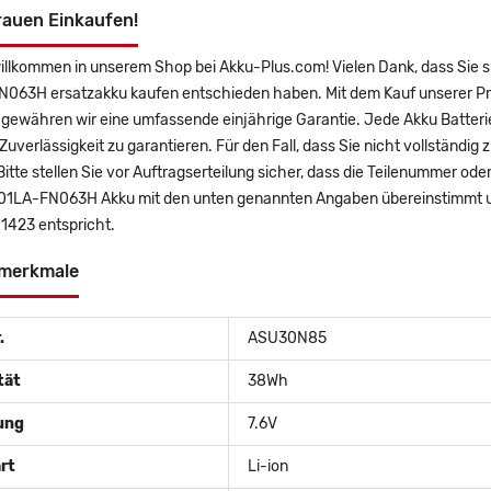
rauen Einkaufen!
willkommen in unserem Shop bei Akku-Plus.com! Vielen Dank, dass S
063H ersatzakku kaufen entschieden haben. Mit dem Kauf unserer Prod
gewähren wir eine umfassende einjährige Garantie. Jede Akku Batterie
uverlässigkeit zu garantieren. Für den Fall, dass Sie nicht vollständig 
Bitte stellen Sie vor Auftragserteilung sicher, dass die Teilenummer
1LA-FN063H Akku mit den unten genannten Angaben übereinstimmt und
1423 entspricht.
merkmale
.
ASU30N85
tät
38Wh
ung
7.6V
rt
Li-ion