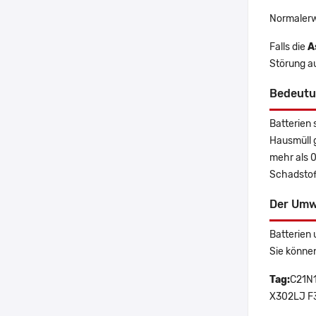
Normalerw
Falls die
A
Störung a
Bedeutu
Batterien 
Hausmüll 
mehr als 
Schadstoff
Der Umw
Batterien 
Sie könne
Tag:
C21N1
X302LJ F