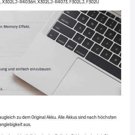
 X302LJ-R4036H, X302LJ-R4073, F302LJ, F302U
augleich zu dem Original Akku. Alle Akkus sind nach höchsten
nglebigkeit aus.