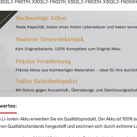
X302LJ-FN017H, X302LJ-FN027H, X302LJ-FN037H, X302LJ-FN050H,
wertes:
 Li-Ionen-Akku erwerben Sie ein Qualitätsprodukt. Der Akku ist 100% b
en Qualitätsstandards hergestellt und zeichnen sich durch extreme La