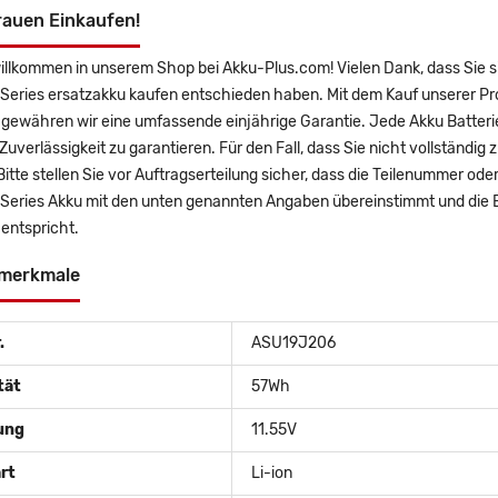
rauen Einkaufen!
willkommen in unserem Shop bei Akku-Plus.com! Vielen Dank, dass S
eries ersatzakku kaufen entschieden haben. Mit dem Kauf unserer Prod
gewähren wir eine umfassende einjährige Garantie. Jede Akku Batterie
uverlässigkeit zu garantieren. Für den Fall, dass Sie nicht vollständig 
 Bitte stellen Sie vor Auftragserteilung sicher, dass die Teilenumme
eries Akku mit den unten genannten Angaben übereinstimmt und die Ba
entspricht.
merkmale
.
ASU19J206
tät
57Wh
ung
11.55V
rt
Li-ion