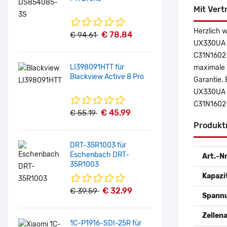
Mit Vert
Herzlich 
€ 78.84
€ 94.61
UX330UA S
C31N1602 
LI398091HTT für
maximale Z
Blackview Active 8 Pro
Garantie.
UX330UA S
C31N1602 
€ 45.99
€ 55.19
Produkt
DRT-35R1003 für
Eschenbach DRT-
Art.-Nr
35R1003
Kapazi
€ 32.99
€ 39.59
Spann
Zellena
1C-P1916-SDI-25R für