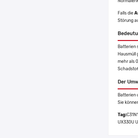
Normalerw
Falls die
A
Störung a
Bedeutu
Batterien 
Hausmüll 
mehr als 
Schadstoff
Der Umw
Batterien 
Sie könne
Tag:
C31N1
UX330U U