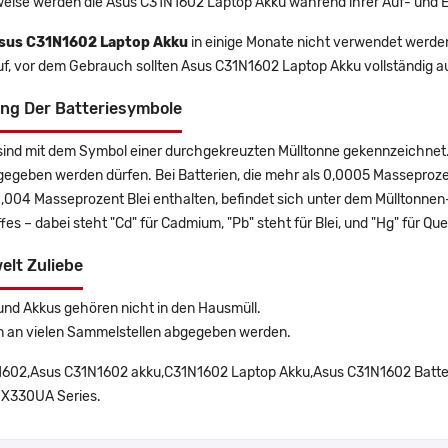
eise werden die Asus C31N1602 Laptop Akku während ihrer Auf- und 
sus C31N1602 Laptop Akku
in einige Monate nicht verwendet werden,
uf, vor dem Gebrauch sollten Asus C31N1602 Laptop Akku vollständig 
ng Der Batteriesymbole
sind mit dem Symbol einer durchgekreuzten Mülltonne gekennzeichnet. 
gegeben werden dürfen. Bei Batterien, die mehr als 0,0005 Masseproz
0,004 Masseprozent Blei enthalten, befindet sich unter dem Mülltonn
es – dabei steht "Cd" für Cadmium, "Pb" steht für Blei, und "Hg" für Que
elt Zuliebe
und Akkus gehören nicht in den Hausmüll.
n an vielen Sammelstellen abgegeben werden.
602,Asus C31N1602 akku,C31N1602 Laptop Akku,Asus C31N1602 Batte
X330UA Series.