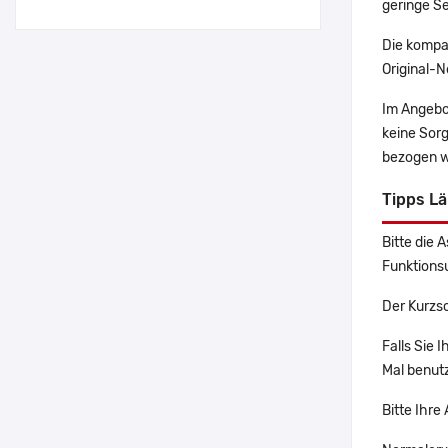
geringe Se
Die kompa
Original-N
Im Angebo
keine Sor
bezogen w
Tipps L
Bitte die 
Funktions
Der Kurzs
Falls Sie 
Mal benutz
Bitte Ihre