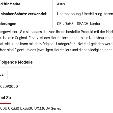
d für Marke
Asus
onischer Schutz verwendet
Überspannung, Überhitzung, berent
izierungen
CE-, RoHS-, REACH-konform
ergewissern Sie sich, dass das von Ihnen bestellte Produkt mit der Mar
u ist kein Original-Ersatzteil des Herstellers, sondern ein Nachbau ei
nal-Akku und kann mit dem Original-Ladegerät / -Netzteil geladen wer
en sind Eigentum des jeweiligen Herstellers und dienen lediglich der ei
Folgende Modelle
02
-02090000
bel Zu
00U UX330 UX330U UX330UA Series