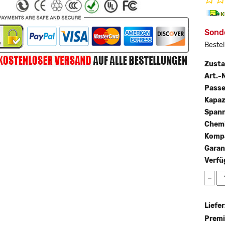
Sond
Bestel
Zust
Art.-N
Passe
Kapaz
Span
Chemi
Kompa
Garan
Verfü
−
Liefer
Premi