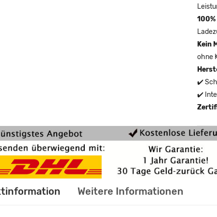
Leistu
100% 
Ladez
Kein 
ohne 
Herst
✔️ Sch
✔️ Int
Zerti
tinformation
Weitere Informationen