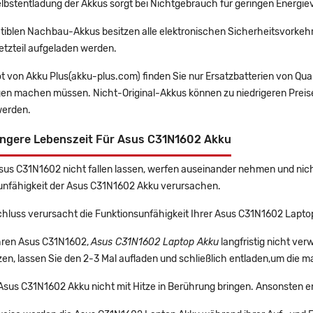
lbstentladung der Akkus sorgt bei Nichtgebrauch für geringen Energiev
tiblen Nachbau-Akkus besitzen alle elektronischen Sicherheitsvorkehr
etzteil aufgeladen werden.
t von Akku Plus(akku-plus.com) finden Sie nur Ersatzbatterien von Qu
gen machen müssen. Nicht-Original-Akkus können zu niedrigeren Preise
erden.
ängere Lebenszeit Für Asus C31N1602 Akku
Asus C31N1602 nicht fallen lassen, werfen auseinander nehmen und nicht
unfähigkeit der Asus C31N1602 Akku verursachen.
chluss verursacht die Funktionsunfähigkeit Ihrer Asus C31N1602 Lapto
Ihren Asus C31N1602,
Asus C31N1602 Laptop Akku
langfristig nicht ve
en, lassen Sie den 2-3 Mal aufladen und schließlich entladen,um die m
 Asus C31N1602 Akku nicht mit Hitze in Berührung bringen. Ansonsten e