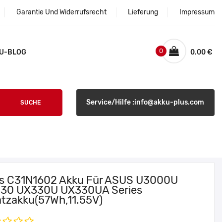
Garantie Und Widerrufsrecht
Lieferung
Impressum
0
U-BLOG
0.00 €
Service/Hilfe :info@akku-plus.com
SUCHE
s C31N1602 Akku Für ASUS U3000U
30 UX330U UX330UA Series
atzakku(57Wh,11.55V)