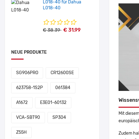
L018-40 für Dahua
L018-40
€ 31.99
€ 38.39
NEUE PRODUKTE
SG906PRO
CR12600SE
623758-1S2P
061384
Wissens
A1672
E3E01-60132
Mit diesem
VCA-SBT90
SP304
europäisch
Z55H
Zudem hab