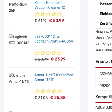
Xiaomi Handheld
Passen
Vacuum Cleaner 1C
Elektr
€ 50.99
€ 61.19
Zertif
Hinweis: V
533-000142 für
Dieser Akk
Logitech Craft Y-R0064
dem Origi
Warenzeich
€ 23.99
€ 28.79
Ersetzt 
C31N16
Armor-11/11T für Ulefone
Armor 11 11T
0B200
Kompati
€ 25.88
€ 31.06
ASUS U30