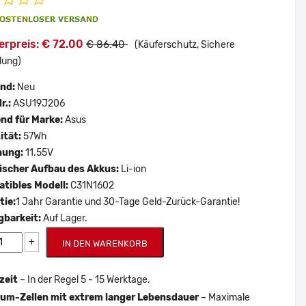
erpreis: € 72.00
€ 86.40
(Käuferschutz, Sichere
lung)
and:
Neu
r.:
ASU19J206
nd für Marke:
Asus
ität:
57Wh
nung:
11.55V
scher Aufbau des Akkus:
Li-ion
tibles Modell:
C31N1602
tie:
1 Jahr Garantie und 30-Tage Geld-Zurück-Garantie!
gbarkeit:
Auf Lager.
+
IN DEN WARENKORB
zeit
– In der Regel 5 - 15 Werktage.
um-Zellen mit extrem langer Lebensdauer
– Maximale