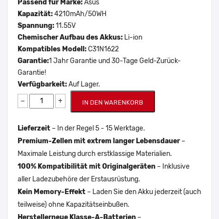
Passend für Marke:
Asus
Kapazität:
4210mAh/50WH
Spannung:
11.55V
Chemischer Aufbau des Akkus:
Li-ion
Kompatibles Modell:
C31N1622
Garantie:
1 Jahr Garantie und 30-Tage Geld-Zurück-
Garantie!
Verfügbarkeit:
Auf Lager.
−
+
IN DEN WARENKORB
Lieferzeit
– In der Regel 5 - 15 Werktage.
Premium-Zellen mit extrem langer Lebensdauer
–
Maximale Leistung durch erstklassige Materialien.
100% Kompatibilität mit Originalgeräten
– Inklusive
aller Ladezubehöre der Erstausrüstung.
Kein Memory-Effekt
– Laden Sie den Akku jederzeit (auch
teilweise) ohne Kapazitätseinbußen.
Herstellerneue Klasse-A-Batterien
–