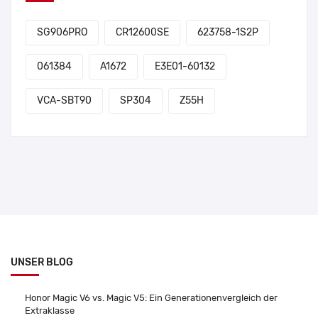
SG906PRO
CR12600SE
623758-1S2P
061384
A1672
E3E01-60132
VCA-SBT90
SP304
Z55H
UNSER BLOG
Honor Magic V6 vs. Magic V5: Ein Generationenvergleich der
Extraklasse