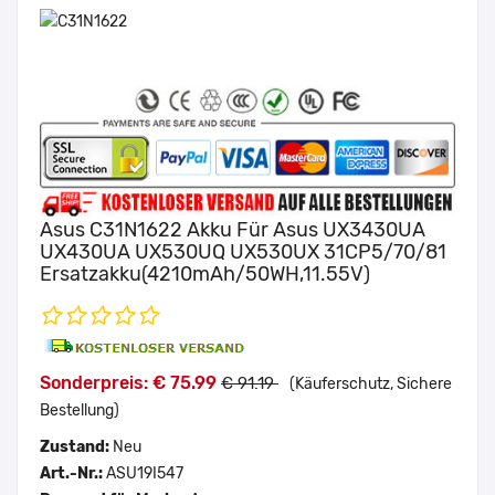
Asus C31N1622 Akku Für Asus UX3430UA
UX430UA UX530UQ UX530UX 31CP5/70/81
Ersatzakku(4210mAh/50WH,11.55V)
Sonderpreis: € 75.99
€ 91.19
(Käuferschutz, Sichere
Bestellung)
Zustand:
Neu
Art.-Nr.:
ASU19I547