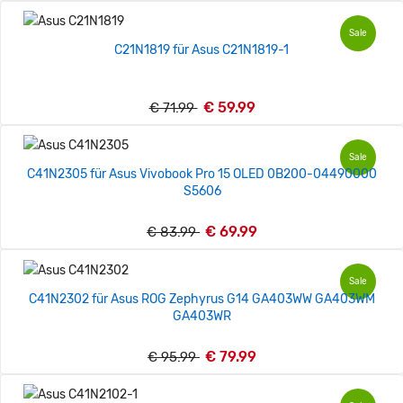
Sale
C21N1819 für Asus C21N1819-1
€ 59.99
€ 71.99
Sale
C41N2305 für Asus Vivobook Pro 15 OLED 0B200-04490000
S5606
€ 69.99
€ 83.99
Sale
C41N2302 für Asus ROG Zephyrus G14 GA403WW GA403WM
GA403WR
€ 79.99
€ 95.99