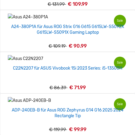
€ 109.99
€ 131.99
Sale
A24-380P1A für Asus ROG Strix G16 G615 G615LW-S5092X
G615LW-S5091X Gaming Laptop
€ 90.99
€ 109.19
Sale
C22N2207 für ASUS Vivobook 15i 2023 Series: i5-13500H
€ 71.99
€ 86.39
Sale
ADP-240EB-B für Asus ROG Zephyrus G14 G16 2025 2024
Rectangle Tip
€ 99.99
€ 119.99