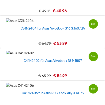
€ 40.96
€ 49.15
Sale
C31N2404 für Asus VivoBook S16 S3607QA
€ 53.99
€ 64.79
Sale
C41N2402 für Asus Vivobook 18 M1807
€ 54.99
€ 65.99
Sale
C41N2406 für Asus ROG Xbox Ally X RC73