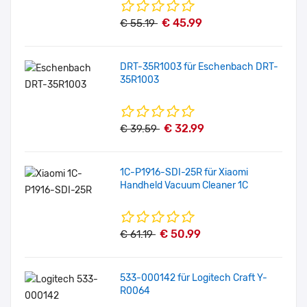
€ 45.99
€ 55.19
DRT-35R1003 für Eschenbach DRT-
35R1003
€ 32.99
€ 39.59
1C-P1916-SDI-25R für Xiaomi
Handheld Vacuum Cleaner 1C
€ 50.99
€ 61.19
533-000142 für Logitech Craft Y-
R0064