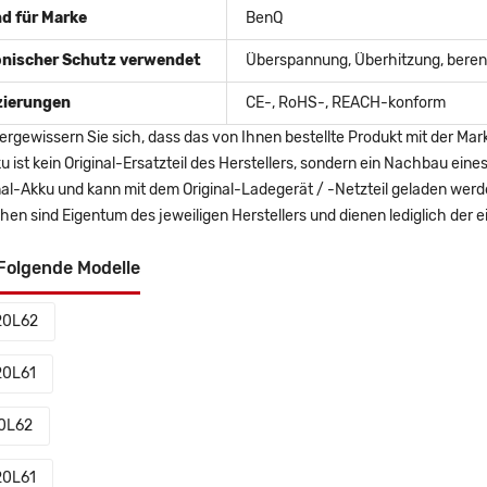
d für Marke
BenQ
onischer Schutz verwendet
Überspannung, Überhitzung, berent
izierungen
CE-, RoHS-, REACH-konform
ergewissern Sie sich, dass das von Ihnen bestellte Produkt mit der Mar
u ist kein Original-Ersatzteil des Herstellers, sondern ein Nachbau ei
nal-Akku und kann mit dem Original-Ladegerät / -Netzteil geladen wer
en sind Eigentum des jeweiligen Herstellers und dienen lediglich der ei
Folgende Modelle
20L62
0L61
0L62
0L61