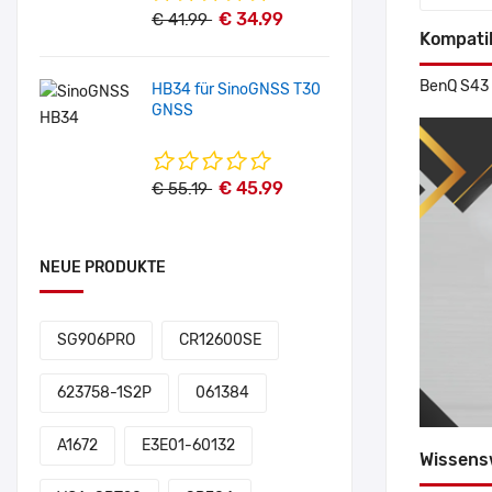
€ 34.99
€ 41.99
Kompati
BenQ S43 
HB34 für SinoGNSS T30
GNSS
€ 45.99
€ 55.19
NEUE PRODUKTE
SG906PRO
CR12600SE
623758-1S2P
061384
A1672
E3E01-60132
Wissens