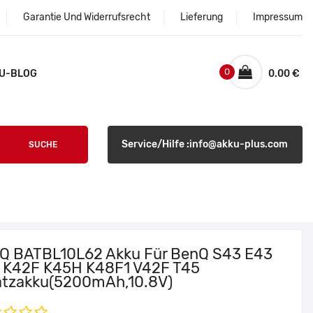
Garantie Und Widerrufsrecht
Lieferung
Impressum
0
U-BLOG
0.00 €
Service/Hilfe :info@akku-plus.com
SUCHE
Q BATBL10L62 Akku Für BenQ S43 E43
 K42F K45H K48F1 V42F T45
atzakku(5200mAh,10.8V)