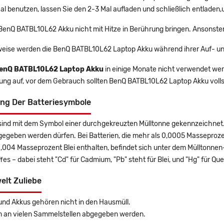
l benutzen, lassen Sie den 2-3 Mal aufladen und schließlich entladen,
 BenQ BATBL10L62 Akku nicht mit Hitze in Berührung bringen. Ansonste
eise werden die BenQ BATBL10L62 Laptop Akku während ihrer Auf- un
enQ BATBL10L62 Laptop Akku
in einige Monate nicht verwendet werd
rung auf, vor dem Gebrauch sollten BenQ BATBL10L62 Laptop Akku voll
ng Der Batteriesymbole
sind mit dem Symbol einer durchgekreuzten Mülltonne gekennzeichnet. 
gegeben werden dürfen. Bei Batterien, die mehr als 0,0005 Masseproz
0,004 Masseprozent Blei enthalten, befindet sich unter dem Mülltonn
es – dabei steht "Cd" für Cadmium, "Pb" steht für Blei, und "Hg" für Que
elt Zuliebe
und Akkus gehören nicht in den Hausmüll.
n an vielen Sammelstellen abgegeben werden.