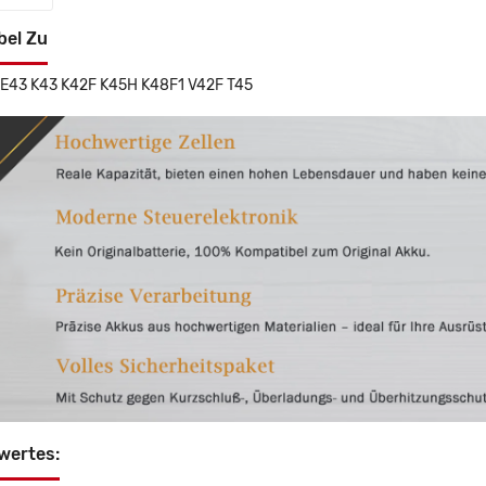
bel Zu
E43 K43 K42F K45H K48F1 V42F T45
wertes: