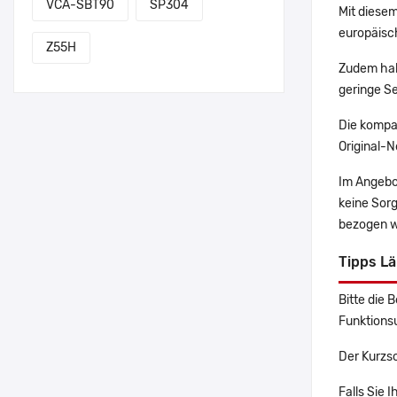
VCA-SBT90
SP304
Mit diesem
europäisch
Z55H
Zudem hab
geringe Se
Die kompa
Original-N
Im Angebo
keine Sor
bezogen w
Tipps L
Bitte die 
Funktions
Der Kurzs
Falls Sie