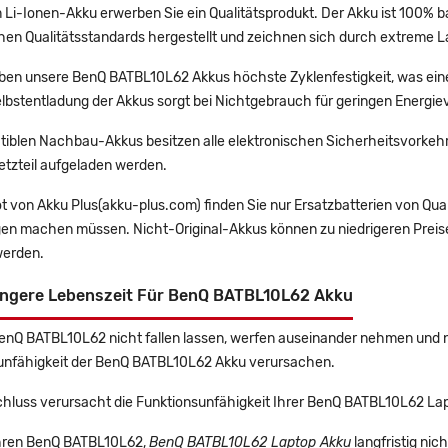
 Li-Ionen-Akku erwerben Sie ein Qualitätsprodukt. Der Akku ist 100% b
en Qualitätsstandards hergestellt und zeichnen sich durch extreme La
en unsere BenQ BATBL10L62 Akkus höchste Zyklenfestigkeit, was eine
lbstentladung der Akkus sorgt bei Nichtgebrauch für geringen Energiev
tiblen Nachbau-Akkus besitzen alle elektronischen Sicherheitsvorkehr
etzteil aufgeladen werden.
t von Akku Plus(akku-plus.com) finden Sie nur Ersatzbatterien von Qu
gen machen müssen. Nicht-Original-Akkus können zu niedrigeren Preise
erden.
ängere Lebenszeit Für BenQ BATBL10L62 Akku
BenQ BATBL10L62 nicht fallen lassen, werfen auseinander nehmen und ni
unfähigkeit der BenQ BATBL10L62 Akku verursachen.
chluss verursacht die Funktionsunfähigkeit Ihrer BenQ BATBL10L62 La
 Ihren BenQ BATBL10L62,
BenQ BATBL10L62 Laptop Akku
langfristig ni