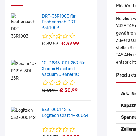
Mit Vert
DRT-35R1003 für
Herzlich 
Eschenbach DRT-
V42F T45 
35R1003
gewähren 
Zuverlässi
€ 32.99
€ 39.59
stellen Si
T45 Akku 
entspricht
1C-P1916-SDI-25R für
Xiaomi Handheld
Vacuum Cleaner 1C
Produkt
€ 50.99
€ 61.19
Art.-Nr
Kapazi
533-000142 für
Logitech Craft Y-R0064
Spann
Zellena