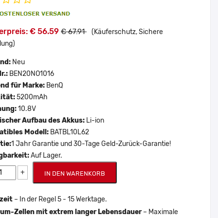
erpreis: € 56.59
€ 67.91
(Käuferschutz, Sichere
lung)
and:
Neu
r.:
BEN20NO1016
nd für Marke:
BenQ
ität:
5200mAh
nung:
10.8V
scher Aufbau des Akkus:
Li-ion
tibles Modell:
BATBL10L62
tie:
1 Jahr Garantie und 30-Tage Geld-Zurück-Garantie!
gbarkeit:
Auf Lager.
+
IN DEN WARENKORB
zeit
– In der Regel 5 - 15 Werktage.
um-Zellen mit extrem langer Lebensdauer
– Maximale