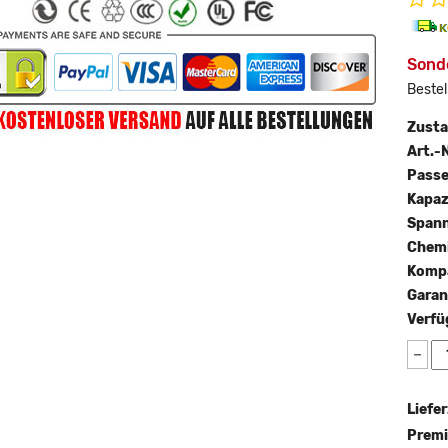
Sond
Bestel
Zust
Art.-N
Passe
Kapaz
Span
Chemi
Kompa
Garan
Verfü
−
Liefer
Premi