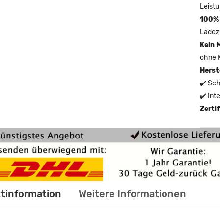
Leistu
100% 
Ladez
Kein 
ohne 
Herst
✔️ Sch
✔️ Int
Zerti
tinformation
Weitere Informationen