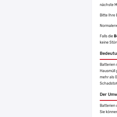
nächste Ma
Bitte Ihre
Normalerw
Falls die
B
keine Stö
Bedeutu
Batterien 
Hausmüll 
mehr als 
Schadstoff
Der Umw
Batterien 
Sie könne