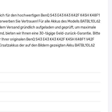
 sich für den hochwertigen BenQ S43 E43 K43 K42F K45H K48F1
erwerben Sie Vertrauen! Für alle Akkus des Modells BATBL10L62
 dem Versand gründlich aufgeladen und geprüft, um maximale
sind, bieten wir Ihnen eine 30-tägige Geld-zurück-Garantie. Bitte
mer Ihrer originalen BenQ S43 E43 K43 K42F K45H K48F1 V42F
Ersatzakkus der auf den Bildern gezeigten Akku BATBL10L62