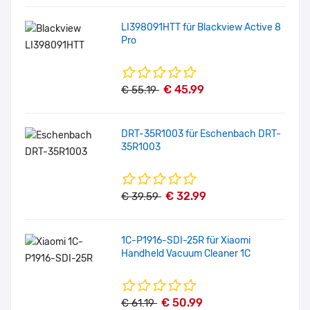
LI398091HTT für Blackview Active 8
Pro
€ 45.99
€ 55.19
DRT-35R1003 für Eschenbach DRT-
35R1003
€ 32.99
€ 39.59
1C-P1916-SDI-25R für Xiaomi
Handheld Vacuum Cleaner 1C
€ 50.99
€ 61.19