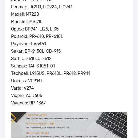
Lenmar: LIC911, LIC924, LIC941
Maxell: M7220
Monster: MSC1L
Optex: BP941, LI25, LI35
Polaroid: PR-610, PR-610L
Rayovac: RV5451
Sakar: BP-915CL, CB-915
Saft: CL-610, CL-612
Sunpak: TAI-S1051-01
Techcell: L915US, PR610L, PR612, PR941
Uniross: VP914L
Varta: V274
Vidpro: ACD605
Vivanco: BP-1367