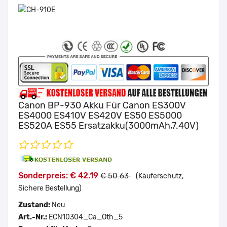
Canon BP-930 Akku Für Canon ES300V
ES4000 ES410V ES420V ES50 ES5000
ES520A ES55 Ersatzakku(3000mAh,7.40V)
Sonderpreis: € 42.19
€ 50.63
(Käuferschutz,
Sichere Bestellung)
Zustand:
Neu
Art.-Nr.:
ECN10304_Ca_Oth_5