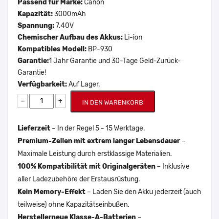
Passend für Marke:
Canon
Kapazität:
3000mAh
Spannung:
7.40V
Chemischer Aufbau des Akkus:
Li-ion
Kompatibles Modell:
BP-930
Garantie:
1 Jahr Garantie und 30-Tage Geld-Zurück-
Garantie!
Verfügbarkeit:
Auf Lager.
−
+
IN DEN WARENKORB
Lieferzeit
– In der Regel 5 - 15 Werktage.
Premium-Zellen mit extrem langer Lebensdauer
–
Maximale Leistung durch erstklassige Materialien.
100% Kompatibilität mit Originalgeräten
– Inklusive
aller Ladezubehöre der Erstausrüstung.
Kein Memory-Effekt
– Laden Sie den Akku jederzeit (auch
teilweise) ohne Kapazitätseinbußen.
Herstellerneue Klasse-A-Batterien
–