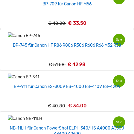
BP-709 für Canon HF M56
€ 33.50
€ 40.20
Sale
BP-745 für Canon HF R86 R806 R506 R606 R66 M52 R38
€ 42.98
€ 51.58
Sale
BP-911 für Canon ES-300V ES-4000 ES-410V ES-420V
€ 34.00
€ 40.80
Sale
NB-11LH für Canon PowerShot ELPH 340/HS A4000 A3500
A3400 A2600