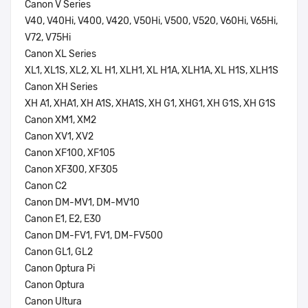
Canon V Series
V40, V40Hi, V400, V420, V50Hi, V500, V520, V60Hi, V65Hi,
V72, V75Hi
Canon XL Series
XL1, XL1S, XL2, XL H1, XLH1, XL H1A, XLH1A, XL H1S, XLH1S
Canon XH Series
XH A1, XHA1, XH A1S, XHA1S, XH G1, XHG1, XH G1S, XH G1S
Canon XM1, XM2
Canon XV1, XV2
Canon XF100, XF105
Canon XF300, XF305
Canon C2
Canon DM-MV1, DM-MV10
Canon E1, E2, E30
Canon DM-FV1, FV1, DM-FV500
Canon GL1, GL2
Canon Optura Pi
Canon Optura
Canon Ultura