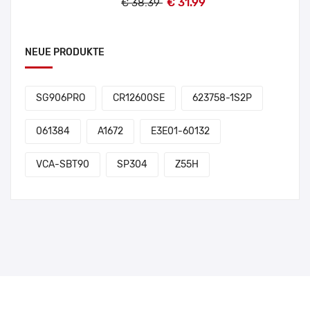
€ 31.99
€ 38.39
NEUE PRODUKTE
SG906PRO
CR12600SE
623758-1S2P
061384
A1672
E3E01-60132
VCA-SBT90
SP304
Z55H