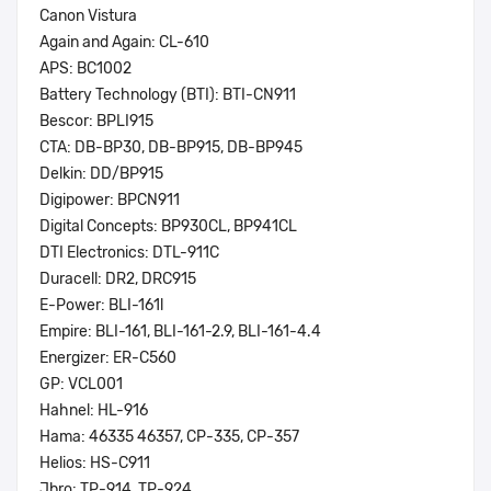
Canon Vistura
Again and Again: CL-610
APS: BC1002
Battery Technology (BTI): BTI-CN911
Bescor: BPLI915
CTA: DB-BP30, DB-BP915, DB-BP945
Delkin: DD/BP915
Digipower: BPCN911
Digital Concepts: BP930CL, BP941CL
DTI Electronics: DTL-911C
Duracell: DR2, DRC915
E-Power: BLI-161l
Empire: BLI-161, BLI-161-2.9, BLI-161-4.4
Energizer: ER-C560
GP: VCL001
Hahnel: HL-916
Hama: 46335 46357, CP-335, CP-357
Helios: HS-C911
Jbro: TP-914, TP-924