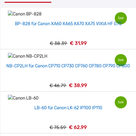
Sale
BP-828 für Canon XA60 XA65 XA70 XA75 VIXIA HF G70
€ 31.99
€ 38.39
Sale
NB-CP2LH für Canon CP710 CP730 CP760 CP780 CP790 CP800
€ 38.99
€ 46.79
Sale
LB-60 für Canon LK-62 IP100 IP110
€ 62.99
€ 75.59