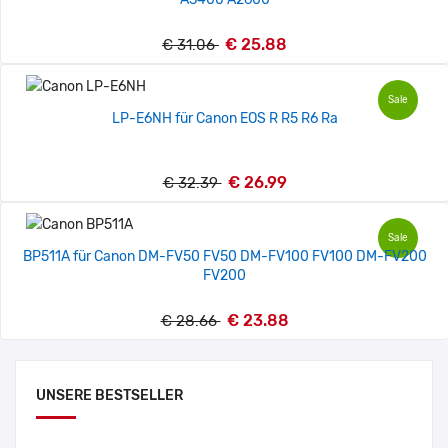
€ 25.88
€ 31.06
Sale
LP-E6NH für Canon EOS R R5 R6 Ra
€ 26.99
€ 32.39
Sale
BP511A für Canon DM-FV50 FV50 DM-FV100 FV100 DM-FV200
FV200
€ 23.88
€ 28.66
UNSERE BESTSELLER