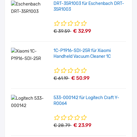
DRT-35R1003 für Eschenbach DRT-
35R1003
€ 32.99
€ 39.59
1C-P1916-SDI-25R für Xiaomi
Handheld Vacuum Cleaner 1C
€ 50.99
€ 61.19
533-000142 für Logitech Craft Y-
R0064
€ 23.99
€ 28.79