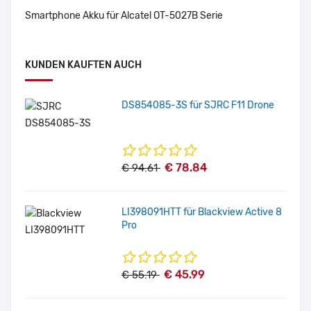
Smartphone Akku für Alcatel OT-5027B Serie
KUNDEN KAUFTEN AUCH
DS854085-3S für SJRC F11 Drone
€ 78.84
€ 94.61
LI398091HTT für Blackview Active 8
Pro
€ 45.99
€ 55.19