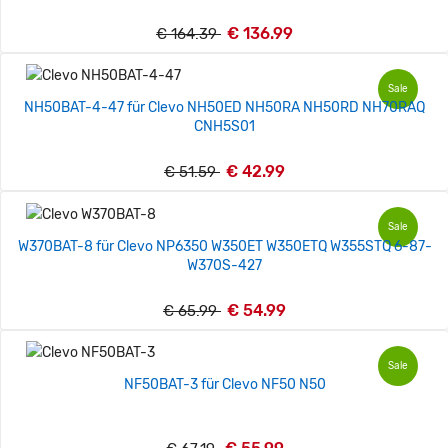
€ 136.99
€ 164.39
Sale
NH50BAT-4-47 für Clevo NH50ED NH50RA NH50RD NH70RAQ
CNH5S01
€ 42.99
€ 51.59
Sale
W370BAT-8 für Clevo NP6350 W350ET W350ETQ W355STQ 6-87-
W370S-427
€ 54.99
€ 65.99
Sale
NF50BAT-3 für Clevo NF50 N50