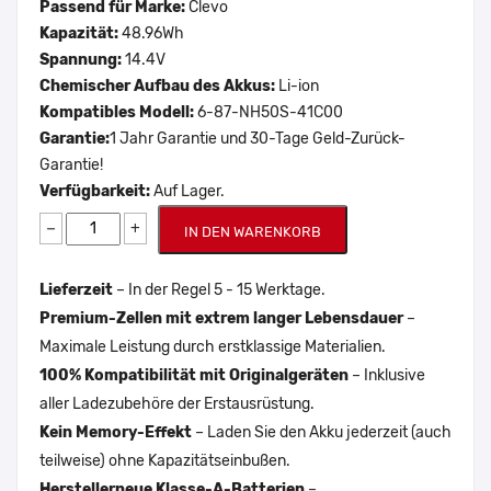
Passend für Marke:
Clevo
Kapazität:
48.96Wh
Spannung:
14.4V
Chemischer Aufbau des Akkus:
Li-ion
Kompatibles Modell:
6-87-NH50S-41C00
Garantie:
1 Jahr Garantie und 30-Tage Geld-Zurück-
Garantie!
Verfügbarkeit:
Auf Lager.
−
+
IN DEN WARENKORB
Lieferzeit
– In der Regel 5 - 15 Werktage.
Premium-Zellen mit extrem langer Lebensdauer
–
Maximale Leistung durch erstklassige Materialien.
100% Kompatibilität mit Originalgeräten
– Inklusive
aller Ladezubehöre der Erstausrüstung.
Kein Memory-Effekt
– Laden Sie den Akku jederzeit (auch
teilweise) ohne Kapazitätseinbußen.
Herstellerneue Klasse-A-Batterien
–