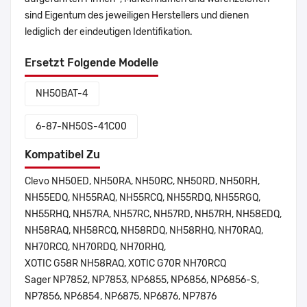
sind Eigentum des jeweiligen Herstellers und dienen
lediglich der eindeutigen Identifikation.
Ersetzt Folgende Modelle
NH50BAT-4
6-87-NH50S-41C00
Kompatibel Zu
Clevo NH50ED, NH50RA, NH50RC, NH50RD, NH50RH,
NH55EDQ, NH55RAQ, NH55RCQ, NH55RDQ, NH55RGQ,
NH55RHQ, NH57RA, NH57RC, NH57RD, NH57RH, NH58EDQ,
NH58RAQ, NH58RCQ, NH58RDQ, NH58RHQ, NH70RAQ,
NH70RCQ, NH70RDQ, NH70RHQ,
XOTIC G58R NH58RAQ, XOTIC G70R NH70RCQ
Sager NP7852, NP7853, NP6855, NP6856, NP6856-S,
NP7856, NP6854, NP6875, NP6876, NP7876