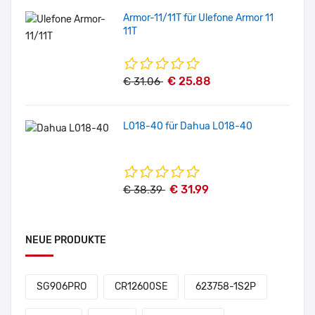
Armor-11/11T für Ulefone Armor 11
11T
€ 25.88
€ 31.06
L018-40 für Dahua L018-40
€ 31.99
€ 38.39
NEUE PRODUKTE
SG906PRO
CR12600SE
623758-1S2P