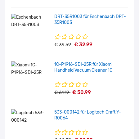
DRT-35R1003 für Eschenbach DRT-
35R1003
€ 32.99
€ 39.59
1C-P1916-SDI-25R für Xiaomi
Handheld Vacuum Cleaner 1C
€ 50.99
€ 61.19
533-000142 für Logitech Craft Y-
R0064