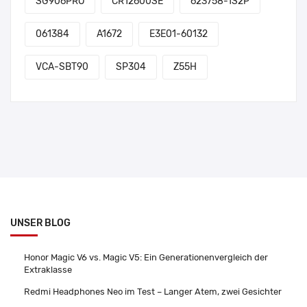
SG906PRO
CR12600SE
623758-1S2P
061384
A1672
E3E01-60132
VCA-SBT90
SP304
Z55H
UNSER BLOG
Honor Magic V6 vs. Magic V5: Ein Generationenvergleich der
Extraklasse
Redmi Headphones Neo im Test – Langer Atem, zwei Gesichter