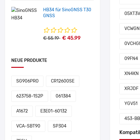
HB34 für SinoGNSS T30
05XT3
GNSS
VCWGN
€ 45.99
€ 55.19
0VCHG
09FN4
NEUE PRODUKTE
XN4KN
SG906PRO
CR12600SE
XRJDF
623758-1S2P
061384
YGV51
A1672
E3E01-60132
453-B
VCA-SBT90
SP304
Kompati