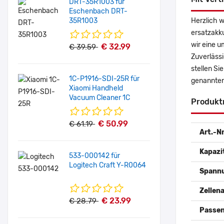
DRT-35R1003 für
Eschenbach DRT-
35R1003
Herzlich 
ersatzakk
wir eine u
€ 32.99
€ 39.59
Zuverlässi
stellen Si
1C-P1916-SDI-25R für
genannten
Xiaomi Handheld
Vacuum Cleaner 1C
Produkt
€ 50.99
€ 61.19
Art.-Nr
Kapazi
533-000142 für
Logitech Craft Y-R0064
Spann
Zellena
€ 23.99
€ 28.79
Passen