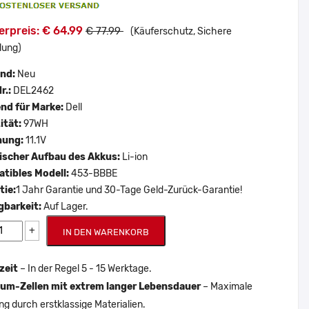
erpreis: € 64.99
€ 77.99
(Käuferschutz, Sichere
lung)
and:
Neu
r.:
DEL2462
nd für Marke:
Dell
ität:
97WH
nung:
11.1V
scher Aufbau des Akkus:
Li-ion
tibles Modell:
453-BBBE
tie:
1 Jahr Garantie und 30-Tage Geld-Zurück-Garantie!
gbarkeit:
Auf Lager.
+
IN DEN WARENKORB
zeit
– In der Regel 5 - 15 Werktage.
um-Zellen mit extrem langer Lebensdauer
– Maximale
ng durch erstklassige Materialien.