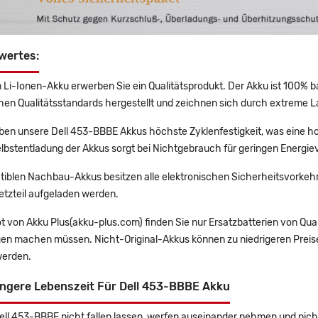
wertes:
 Li-Ionen-Akku erwerben Sie ein Qualitätsprodukt. Der Akku ist 100% b
en Qualitätsstandards hergestellt und zeichnen sich durch extreme La
en unsere Dell 453-BBBE Akkus höchste Zyklenfestigkeit, was eine ho
lbstentladung der Akkus sorgt bei Nichtgebrauch für geringen Energiev
tiblen Nachbau-Akkus besitzen alle elektronischen Sicherheitsvorkehr
etzteil aufgeladen werden.
t von Akku Plus(akku-plus.com) finden Sie nur Ersatzbatterien von Qu
gen machen müssen. Nicht-Original-Akkus können zu niedrigeren Preise
erden.
ängere Lebenszeit Für Dell 453-BBBE Akku
Dell 453-BBBE nicht fallen lassen, werfen auseinander nehmen und nicht