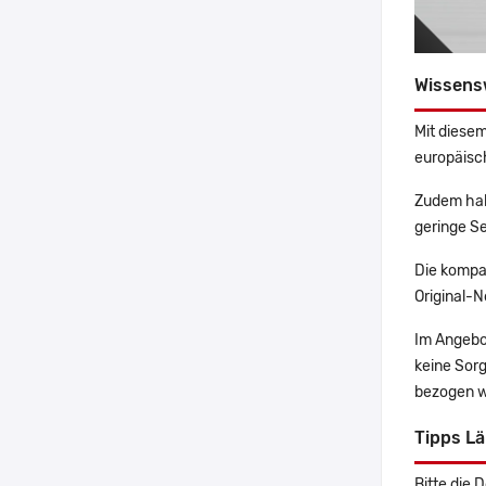
Wissens
Mit diesem
europäisch
Zudem hab
geringe Se
Die kompa
Original-N
Im Angebo
keine Sor
bezogen w
Tipps L
Bitte die 