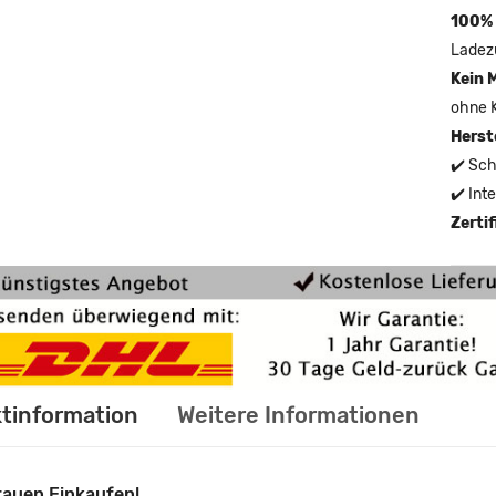
100% 
Ladez
Kein 
ohne 
Herst
✔️ Sch
✔️ Int
Zerti
tinformation
Weitere Informationen
rauen Einkaufen!