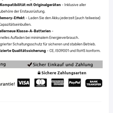
Kompatibilität mit Originalgeräten
– Inklusive aller
ubehöre der Erstausrüstung.
Memory-Effekt
– Laden Sie den Akku jederzeit (auch teilweise)
Kapazitätseinbußen.
ellerneue Klasse-A-Batterien
–
nelles Aufladen bei minimalem Energieverbrauch.
egrierter Schaltungsschutz für sicheren und stabilen Betrieb.
fizierte Qualitätssicherung
– CE, ISO9001 und RoHS konform.