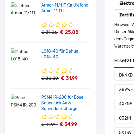
Elektr
Armor-11/11T für Ulefone
Armor 11 11T
Zertif
Hinweis: V
€ 25.88
Dieser Akk
€ 31.06
dem Origi
Warenzeich
L018-40 für Dahua
L018-40
Ersetzt 
DKNKD
€ 31.99
€ 38.39
X8VWF
PSM41R-200 für Bose
SoundLink Air &
4XKN5
Sounddock charger
CJ2K1
€ 34.99
€ 41.99
5XT3V