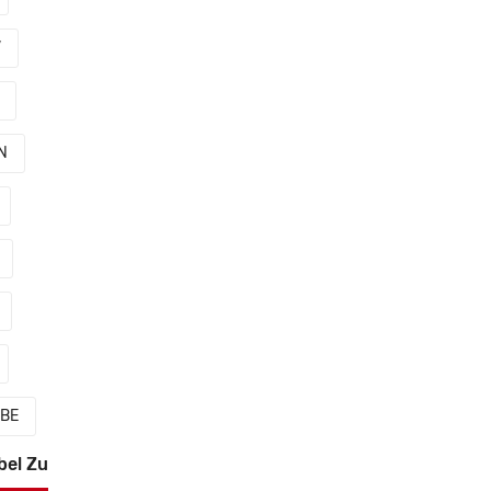
V
N
BBE
bel Zu