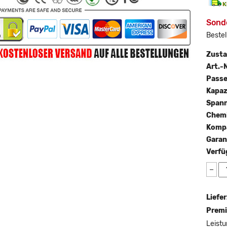
Sond
Bestel
Zust
Art.-N
Passe
Kapaz
Span
Chemi
Kompa
Garan
Verfü
−
Liefer
Premi
Leistu