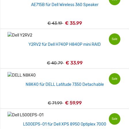
AE715B für Dell Wireless 360 Speaker
€ 35.99
€ 43.19
Sale
Y2RV2 für Dell H740P H840P mini RAID
€ 33.99
€ 40.79
Sale
N8K40 für DELL Latitude 7350 Detachable
€ 59.99
€ 71.99
Sale
L500EPS-01 für Dell XPS 8950 Optiplex 7000