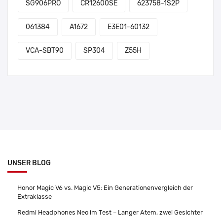
SG906PRO
CR12600SE
623758-1S2P
061384
A1672
E3E01-60132
VCA-SBT90
SP304
Z55H
UNSER BLOG
Honor Magic V6 vs. Magic V5: Ein Generationenvergleich der
Extraklasse
Redmi Headphones Neo im Test – Langer Atem, zwei Gesichter