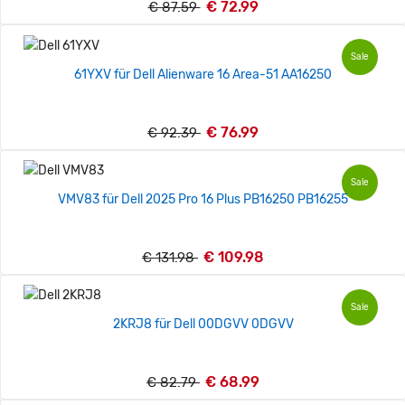
€ 72.99
€ 87.59
Sale
61YXV für Dell Alienware 16 Area-51 AA16250
€ 76.99
€ 92.39
Sale
VMV83 für Dell 2025 Pro 16 Plus PB16250 PB16255
€ 109.98
€ 131.98
Sale
2KRJ8 für Dell 00DGVV 0DGVV
€ 68.99
€ 82.79