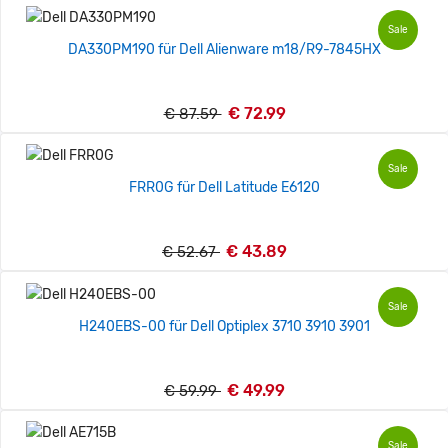
Sale
DA330PM190 für Dell Alienware m18/R9-7845HX
€ 72.99
€ 87.59
Sale
FRR0G für Dell Latitude E6120
€ 43.89
€ 52.67
Sale
H240EBS-00 für Dell Optiplex 3710 3910 3901
€ 49.99
€ 59.99
Sale