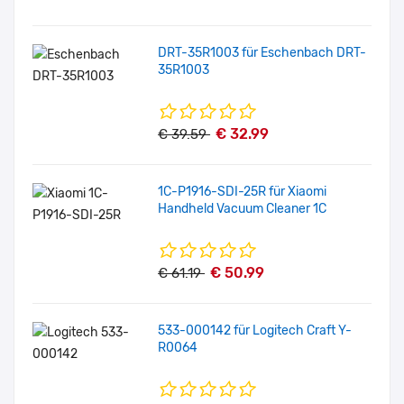
DRT-35R1003 für Eschenbach DRT-
35R1003
€ 32.99
€ 39.59
1C-P1916-SDI-25R für Xiaomi
Handheld Vacuum Cleaner 1C
€ 50.99
€ 61.19
533-000142 für Logitech Craft Y-
R0064