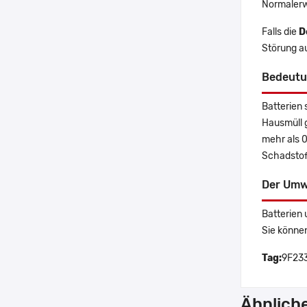
Normalerw
Falls die
D
Störung au
Bedeutu
Batterien 
Hausmüll 
mehr als 
Schadstoff
Der Umw
Batterien 
Sie könne
Tag:
9F233
Ähnlich