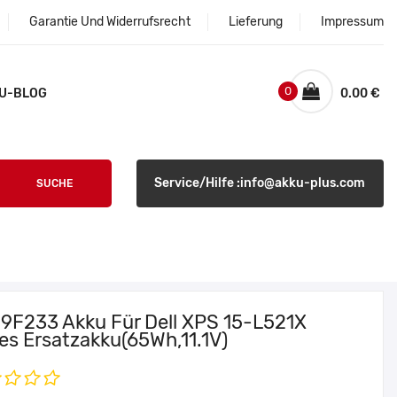
Garantie Und Widerrufsrecht
Lieferung
Impressum
0
U-BLOG
0.00 €
Service/Hilfe :info@akku-plus.com
SUCHE
l 9F233 Akku Für Dell XPS 15-L521X
ies Ersatzakku(65Wh,11.1V)