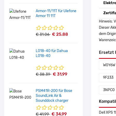
Elektr
Armor-11/11T für Ulefone
Zertif
Armor 11 11T
Hinweis: V
Dieser Akk
dem Origi
€ 25.88
€ 31.06
Warenzeich
L018-40 für Dahua
Ersetzt 
L018-40
W0Y6W
€ 31.99
€ 38.39
9F233
3NPC0
PSM41R-200 für Bose
SoundLink Air &
Sounddock charger
Kompati
Dell XPS 
€ 34.99
€ 41.99