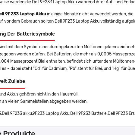
eise werden die Dell 9F233 Laptop Akku während ihrer Auf- und Entla
ell 9F233 Laptop Akku
in einige Monate nicht verwendet werden, die n
f, vor dem Gebrauch sollten Dell 9F233 Laptop Akku vollständig aufge
ng Der Batteriesymbole
sind mit dem Symbol einer durchgekreuzten Mülltonne gekennzeichnet. 
gegeben werden dürfen. Bei Batterien, die mehr als 0,0005 Masseproz
0,004 Masseprozent Blei enthalten, befindet sich unter dem Mülltonn
es – dabei steht "Cd" für Cadmium, "Pb" steht für Blei, und "Hg" für Que
elt Zuliebe
und Akkus gehören nicht in den Hausmüll.
n an vielen Sammelstellen abgegeben werden.
,Dell 9F233 akku,9F233 Laptop Akku,Dell 9F233 Batterie,Dell 9F233 Ers
e Produkte