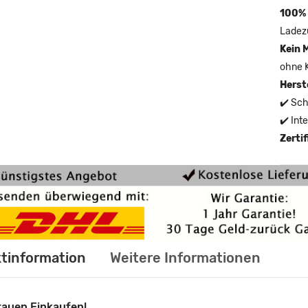
100% 
Ladez
Kein 
ohne 
Herst
✔️ Sch
✔️ Int
Zerti
tinformation
Weitere Informationen
rauen Einkaufen!