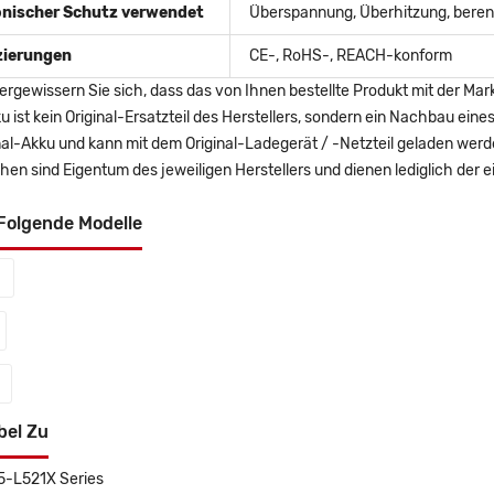
onischer Schutz verwendet
Überspannung, Überhitzung, berent
izierungen
CE-, RoHS-, REACH-konform
ergewissern Sie sich, dass das von Ihnen bestellte Produkt mit der Mar
u ist kein Original-Ersatzteil des Herstellers, sondern ein Nachbau ei
nal-Akku und kann mit dem Original-Ladegerät / -Netzteil geladen wer
en sind Eigentum des jeweiligen Herstellers und dienen lediglich der ei
Folgende Modelle
bel Zu
15-L521X Series