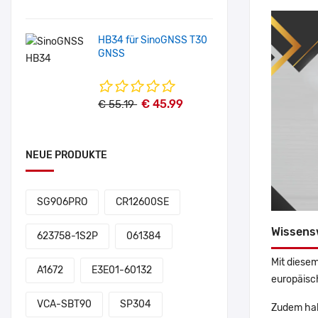
HB34 für SinoGNSS T30
GNSS
€ 45.99
€ 55.19
NEUE PRODUKTE
SG906PRO
CR12600SE
Wissens
623758-1S2P
061384
Mit diesem
A1672
E3E01-60132
europäisch
VCA-SBT90
SP304
Zudem hab