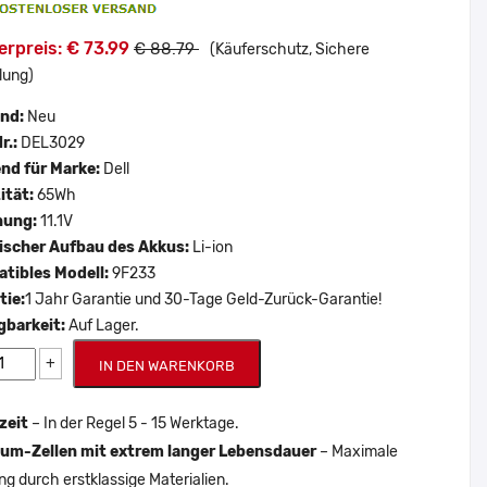
rpreis: € 73.99
€ 88.79
(Käuferschutz, Sichere
lung)
and:
Neu
r.:
DEL3029
nd für Marke:
Dell
ität:
65Wh
nung:
11.1V
scher Aufbau des Akkus:
Li-ion
tibles Modell:
9F233
tie:
1 Jahr Garantie und 30-Tage Geld-Zurück-Garantie!
gbarkeit:
Auf Lager.
+
IN DEN WARENKORB
zeit
– In der Regel 5 - 15 Werktage.
um-Zellen mit extrem langer Lebensdauer
– Maximale
ng durch erstklassige Materialien.