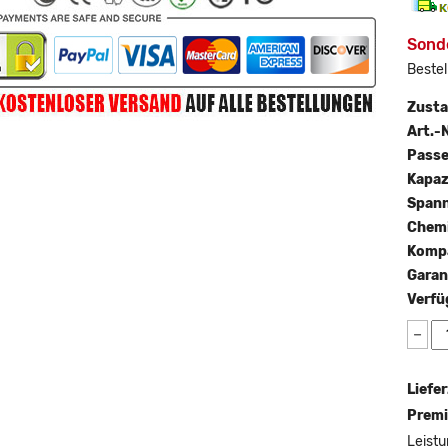
Sonde
Bestel
Zust
Art.-N
Passe
Kapaz
Span
Chemi
Kompa
Garan
Verfü
−
Liefer
Premi
Leistu