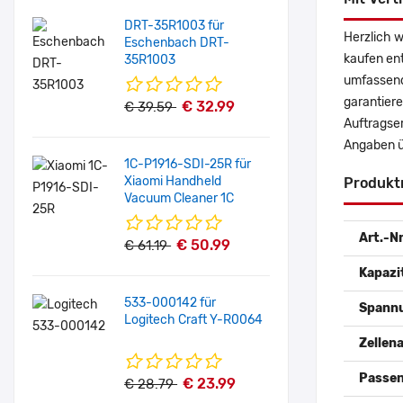
DRT-35R1003 für
Herzlich w
Eschenbach DRT-
kaufen en
35R1003
umfassende
garantiere
€ 32.99
€ 39.59
Auftragser
Angaben ü
1C-P1916-SDI-25R für
Xiaomi Handheld
Produkt
Vacuum Cleaner 1C
Art.-Nr
€ 50.99
€ 61.19
Kapazi
533-000142 für
Spann
Logitech Craft Y-R0064
Zellena
Passen
€ 23.99
€ 28.79