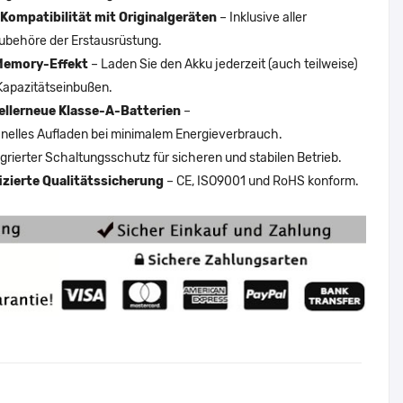
Kompatibilität mit Originalgeräten
– Inklusive aller
ubehöre der Erstausrüstung.
Memory-Effekt
– Laden Sie den Akku jederzeit (auch teilweise)
Kapazitätseinbußen.
ellerneue Klasse-A-Batterien
–
nelles Aufladen bei minimalem Energieverbrauch.
egrierter Schaltungsschutz für sicheren und stabilen Betrieb.
fizierte Qualitätssicherung
– CE, ISO9001 und RoHS konform.