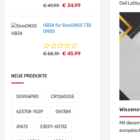
Dell Latit
€ 34.99
€ 41.99
HB34 für SinoGNSS T30
GNSS
€ 45.99
€ 55.19
NEUE PRODUKTE
SG906PRO
CR12600SE
Wissens
623758-1S2P
061384
Mit diesem
A1672
E3E01-60132
europäisch