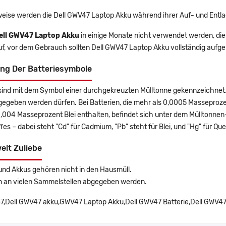
eise werden die Dell GWV47 Laptop Akku während ihrer Auf- und Entl
ell GWV47 Laptop Akku
in einige Monate nicht verwendet werden, die 
uf, vor dem Gebrauch sollten Dell GWV47 Laptop Akku vollständig aufg
ng Der Batteriesymbole
sind mit dem Symbol einer durchgekreuzten Mülltonne gekennzeichnet. 
gegeben werden dürfen. Bei Batterien, die mehr als 0,0005 Masseproz
0,004 Masseprozent Blei enthalten, befindet sich unter dem Mülltonn
es – dabei steht "Cd" für Cadmium, "Pb" steht für Blei, und "Hg" für Que
elt Zuliebe
und Akkus gehören nicht in den Hausmüll.
n an vielen Sammelstellen abgegeben werden.
,Dell GWV47 akku,GWV47 Laptop Akku,Dell GWV47 Batterie,Dell GWV47 Er