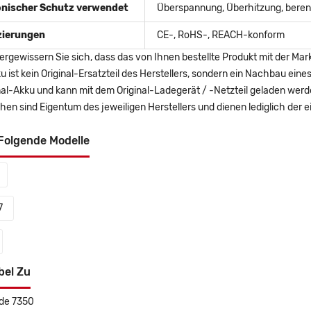
onischer Schutz verwendet
Überspannung, Überhitzung, berent
izierungen
CE-, RoHS-, REACH-konform
ergewissern Sie sich, dass das von Ihnen bestellte Produkt mit der Mar
u ist kein Original-Ersatzteil des Herstellers, sondern ein Nachbau ei
nal-Akku und kann mit dem Original-Ladegerät / -Netzteil geladen wer
en sind Eigentum des jeweiligen Herstellers und dienen lediglich der ei
Folgende Modelle
7
bel Zu
ude 7350