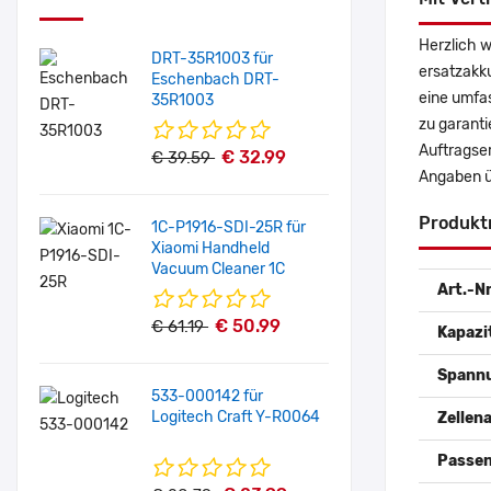
Herzlich w
DRT-35R1003 für
ersatzakk
Eschenbach DRT-
eine umfas
35R1003
zu garanti
Auftragser
€ 32.99
€ 39.59
Angaben ü
Produkt
1C-P1916-SDI-25R für
Xiaomi Handheld
Vacuum Cleaner 1C
Art.-Nr
€ 50.99
€ 61.19
Kapazi
Spann
533-000142 für
Logitech Craft Y-R0064
Zellena
Passen