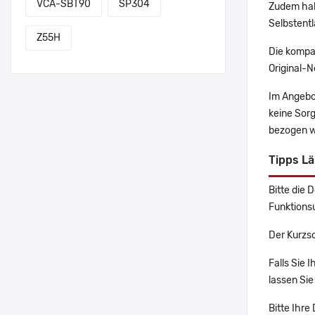
VCA-SBT90
SP304
Zudem hab
Selbstentl
Z55H
Die kompa
Original-N
Im Angebo
keine Sor
bezogen w
Tipps Lä
Bitte die 
Funktions
Der Kurzsc
Falls Sie 
lassen Sie
Bitte Ihre