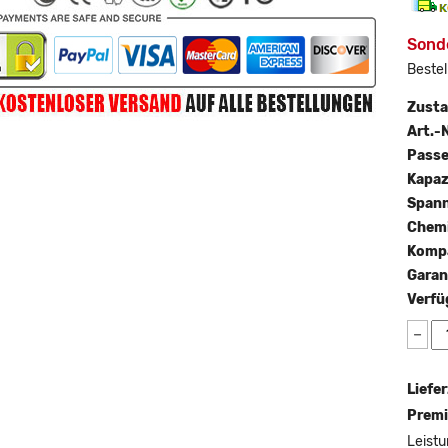
Sond
Bestel
Zust
Art.-N
Passe
Kapaz
Span
Chemi
Kompa
Garan
Verfü
−
Liefer
Premi
Leistu