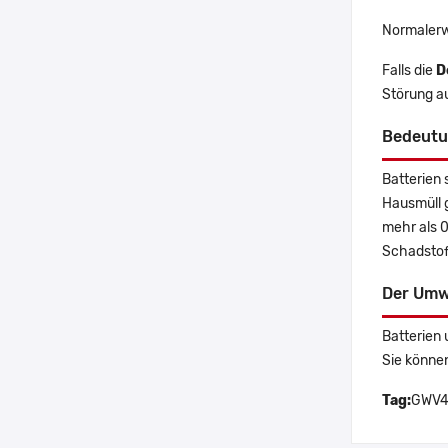
Normalerw
Falls die
D
Störung a
Bedeutu
Batterien 
Hausmüll 
mehr als 
Schadstoff
Der Umw
Batterien 
Sie könne
Tag:
GWV47