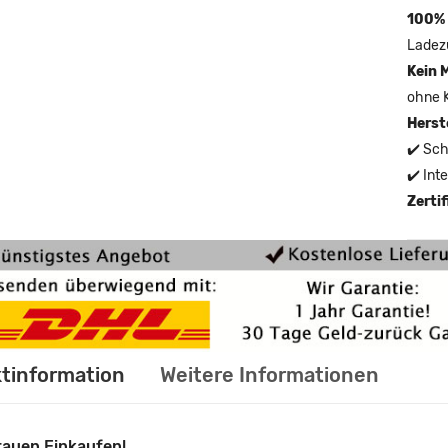
100% 
Ladez
Kein 
ohne 
Herst
✔️ Sch
✔️ Int
Zerti
tinformation
Weitere Informationen
rauen Einkaufen!