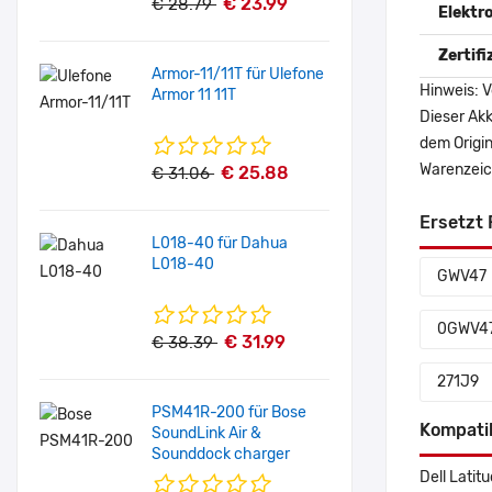
€ 23.99
€ 28.79
Elektr
Zertif
Armor-11/11T für Ulefone
Hinweis: V
Armor 11 11T
Dieser Akk
dem Origi
Warenzeich
€ 25.88
€ 31.06
Ersetzt 
L018-40 für Dahua
L018-40
GWV47
0GWV4
€ 31.99
€ 38.39
271J9
PSM41R-200 für Bose
Kompati
SoundLink Air &
Sounddock charger
Dell Latit