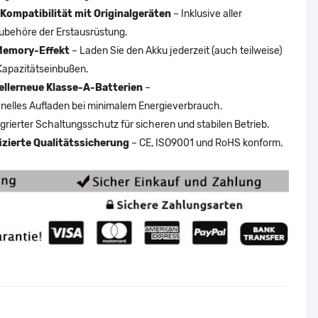
Kompatibilität mit Originalgeräten
– Inklusive aller
ubehöre der Erstausrüstung.
Memory-Effekt
– Laden Sie den Akku jederzeit (auch teilweise)
Kapazitätseinbußen.
ellerneue Klasse-A-Batterien
–
nelles Aufladen bei minimalem Energieverbrauch.
egrierter Schaltungsschutz für sicheren und stabilen Betrieb.
fizierte Qualitätssicherung
– CE, ISO9001 und RoHS konform.