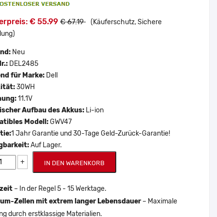
erpreis: € 55.99
€ 67.19
(Käuferschutz, Sichere
lung)
and:
Neu
r.:
DEL2485
nd für Marke:
Dell
ität:
30WH
nung:
11.1V
scher Aufbau des Akkus:
Li-ion
tibles Modell:
GWV47
tie:
1 Jahr Garantie und 30-Tage Geld-Zurück-Garantie!
gbarkeit:
Auf Lager.
+
IN DEN WARENKORB
zeit
– In der Regel 5 - 15 Werktage.
um-Zellen mit extrem langer Lebensdauer
– Maximale
ng durch erstklassige Materialien.