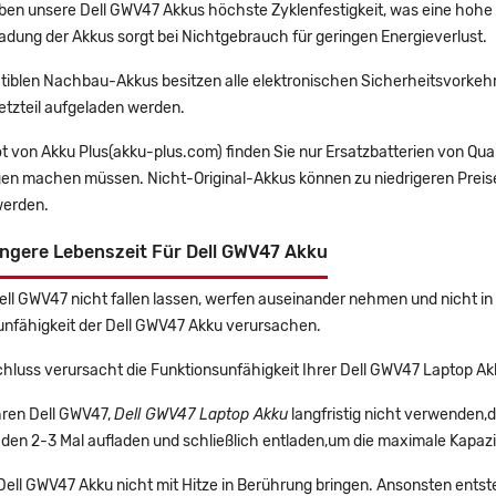
en unsere Dell GWV47 Akkus höchste Zyklenfestigkeit, was eine hohe 
adung der Akkus sorgt bei Nichtgebrauch für geringen Energieverlust.
tiblen Nachbau-Akkus besitzen alle elektronischen Sicherheitsvorkehr
etzteil aufgeladen werden.
t von Akku Plus(akku-plus.com) finden Sie nur Ersatzbatterien von Qu
gen machen müssen. Nicht-Original-Akkus können zu niedrigeren Preise
erden.
ngere Lebenszeit Für Dell GWV47 Akku
Dell GWV47 nicht fallen lassen, werfen auseinander nehmen und nicht in 
unfähigkeit der Dell GWV47 Akku verursachen.
hluss verursacht die Funktionsunfähigkeit Ihrer Dell GWV47 Laptop Ak
Ihren Dell GWV47,
Dell GWV47 Laptop Akku
langfristig nicht verwenden,
 den 2-3 Mal aufladen und schließlich entladen,um die maximale Kapazi
 Dell GWV47 Akku nicht mit Hitze in Berührung bringen. Ansonsten entst