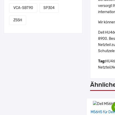
versorgt I
VCA-SBT90
SP304
internatio
Z55H
Wir können
Dell HU46
8900. Beso
Netzteil z
Schutzelek
Tag:
HU460
Netzteil,N
Ähnlich
M56H5 für Dell