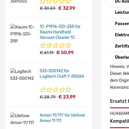
DC Au
€ 32.99
€ 39.59
Leistu
Passen
1C-P1916-SDI-25R für
Xiaomi Handheld
Elektr
Vacuum Cleaner 1C
Zertif
€ 50.99
€ 61.19
Überla
Hinweis: V
533-000142 für
Dieser Akk
Logitech Craft Y-R0064
dem Origi
Warenzeich
€ 23.99
€ 28.79
Ersetzt 
HU460AM-
Armor-11/11T für Ulefone
Armor 11 11T
Kompati