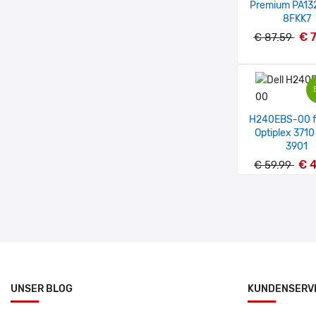
Premium PA13
8FKK7
€ 
€ 87.59
H240EBS-00 fü
Optiplex 3710
3901
€ 4
€ 59.99
UNSER BLOG
KUNDENSERV