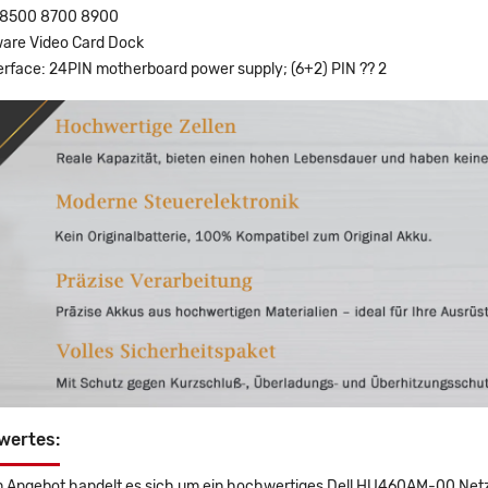
 8500 8700 8900
ware Video Card Dock
erface: 24PIN motherboard power supply; (6+2) PIN ?? 2
wertes:
 Angebot handelt es sich um ein hochwertiges Dell HU460AM-00 Netztei