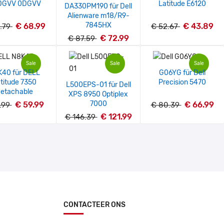
DGVV 0DGVV
Latitude E6120
DA330PM190 für Dell
Alienware m18/R9-
7845HX
€ 68.99
€ 43.89
.79
€ 52.67
€ 72.99
€ 87.59
Sale
Sale
Sale
40 für DELL
G06YG für Dell
titude 7350
Precision 5470
L500EPS-01 für Dell
etachable
XPS 8950 Optiplex
7000
€ 59.99
€ 66.99
1.99
€ 80.39
€ 121.99
€ 146.39
CONTACTEER ONS