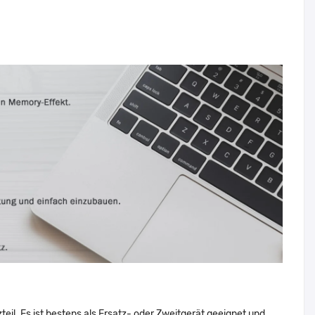
l. Es ist bestens als Ersatz- oder Zweitgerät geeignet und