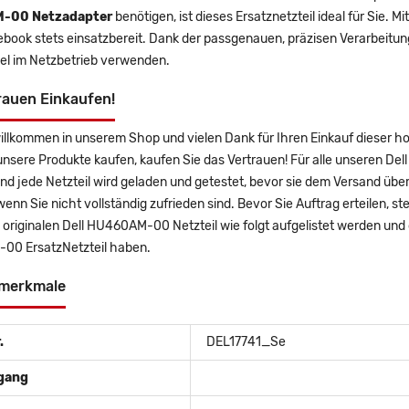
-00 Netzadapter
benötigen, ist dieses Ersatznetzteil ideal für Sie.
tebook stets einsatzbereit. Dank der passgenauen, präzisen Verarbeitung
el im Netzbetrieb verwenden.
rauen Einkaufen!
willkommen in unserem Shop und vielen Dank für Ihren Einkauf dieser
nsere Produkte kaufen, kaufen Sie das Vertrauen! Für alle unseren Del
nd jede Netzteil wird geladen und getestet, bevor sie dem Versand üb
wenn Sie nicht vollständig zufrieden sind. Bevor Sie Auftrag erteilen, s
n originalen Dell HU460AM-00 Netzteil wie folgt aufgelistet werden und d
0 ErsatzNetzteil haben.
merkmale
.
DEL17741_Se
gang