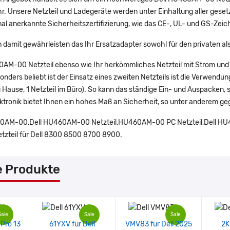
hr. Unsere Netzteil und Ladegeräte werden unter Einhaltung aller geset
nal anerkannte Sicherheitszertifizierung, wie das CE-, UL- und GS-Zeic
 damit gewährleisten das Ihr Ersatzadapter sowohl für den privaten al
0AM-00 Netzteil ebenso wie Ihr herkömmliches Netzteil mit Strom und
nders beliebt ist der Einsatz eines zweiten Netzteils ist die Verwendun
u Hause, 1 Netzteil im Büro). So kann das ständige Ein- und Auspacken, s
tronik bietet Ihnen ein hohes Maß an Sicherheit, so unter anderem ge
AM-00,Dell HU460AM-00 Netzteil,HU460AM-00 PC Netzteil,Dell HU
etzteil für Dell 8300 8500 8700 8900.
e Produkte
Sale
Sale
Sale
 Pro 13
61YXV für Dell
VMV83 für Dell 2025
2K