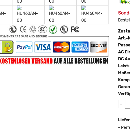
Sonde
Bestel
Zust
Art.-N
Passe
AC Ei
DC Au
Leist
Maße
Kompa
Garan
Verfü
−
Liefer
- Perf