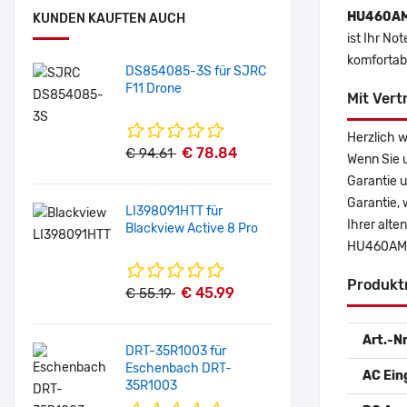
HU460AM
KUNDEN KAUFTEN AUCH
ist Ihr No
komfortab
DS854085-3S für SJRC
F11 Drone
Mit Vert
Herzlich 
€ 78.84
€ 94.61
Wenn Sie u
Garantie u
Garantie, 
LI398091HTT für
Ihrer alte
Blackview Active 8 Pro
HU460AM-0
Produkt
€ 45.99
€ 55.19
Art.-Nr
DRT-35R1003 für
Eschenbach DRT-
AC Ein
35R1003