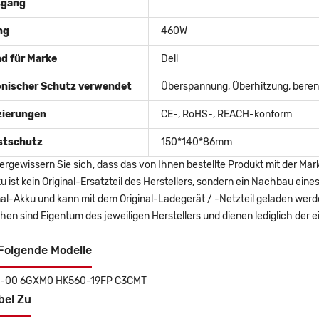
sgang
ng
460W
d für Marke
Dell
onischer Schutz verwendet
Überspannung, Überhitzung, berent
izierungen
CE-, RoHS-, REACH-konform
stschutz
150*140*86mm
ergewissern Sie sich, dass das von Ihnen bestellte Produkt mit der Mar
u ist kein Original-Ersatzteil des Herstellers, sondern ein Nachbau ei
nal-Akku und kann mit dem Original-Ladegerät / -Netzteil geladen wer
en sind Eigentum des jeweiligen Herstellers und dienen lediglich der ei
Folgende Modelle
00 6GXM0 HK560-19FP C3CMT
bel Zu