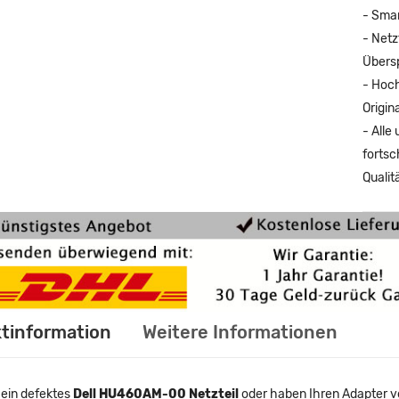
- Smar
- Netz
Übers
- Hoch
Origina
- Alle
fortsc
Qualit
tinformation
Weitere Informationen
 ein defektes
Dell HU460AM-00 Netzteil
oder haben Ihren Adapter ver