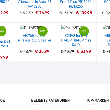
250 14
Alienware 16 Area-51
Pro 16 Plus PB16250
00
AA16250
PB16255
72.99
€ 76.99
€ 109.98
€ 92.39
€ 131.98
€ 82
Sale
Sale
Sale
AE715B für Dell
Y2RV2 für Dell
N8K
Wireless 360 Speaker
H740P H840P mini
La
r Dell
RAID
D
 3910
€ 35.99
€ 33.99
€ 43.19
€ 40.79
€ 7
9.99
ICE
BELIEBTE KATEGORIEN
TOP-MARKEN