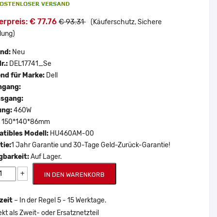
rpreis: € 77.76
€ 93.31
(Käuferschutz, Sichere
lung)
and:
Neu
r.:
DEL17741_Se
nd für Marke:
Dell
ngang:
sgang:
ung:
460W
:
150*140*86mm
tibles Modell:
HU460AM-00
tie:
1 Jahr Garantie und 30-Tage Geld-Zurück-Garantie!
gbarkeit:
Auf Lager.
+
IN DEN WARENKORB
zeit
– In der Regel 5 - 15 Werktage.
ekt als Zweit- oder Ersatznetzteil