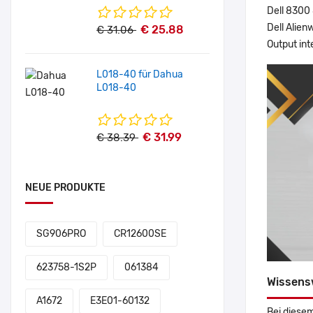
Dell 8300
Dell Alien
€ 25.88
€ 31.06
Output int
L018-40 für Dahua
L018-40
€ 31.99
€ 38.39
NEUE PRODUKTE
SG906PRO
CR12600SE
623758-1S2P
061384
Wissens
A1672
E3E01-60132
Bei diesem