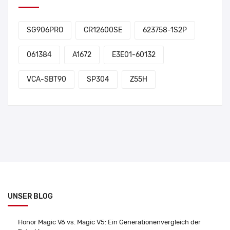
SG906PRO
CR12600SE
623758-1S2P
061384
A1672
E3E01-60132
VCA-SBT90
SP304
Z55H
UNSER BLOG
Honor Magic V6 vs. Magic V5: Ein Generationenvergleich der