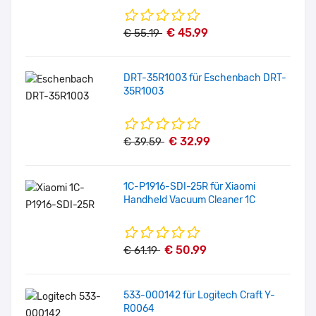
€ 45.99
€ 55.19
DRT-35R1003 für Eschenbach DRT-
35R1003
€ 32.99
€ 39.59
1C-P1916-SDI-25R für Xiaomi
Handheld Vacuum Cleaner 1C
€ 50.99
€ 61.19
533-000142 für Logitech Craft Y-
R0064