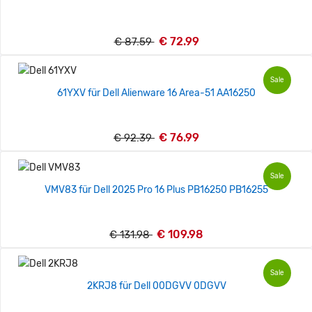
€ 72.99
€ 87.59
Sale
61YXV für Dell Alienware 16 Area-51 AA16250
€ 76.99
€ 92.39
Sale
VMV83 für Dell 2025 Pro 16 Plus PB16250 PB16255
€ 109.98
€ 131.98
Sale
2KRJ8 für Dell 00DGVV 0DGVV