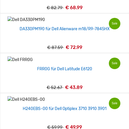
€ 68.99
€ 82.79
Sale
DA330PM190 für Dell Alienware m18/R9-7845HX
€ 72.99
€ 87.59
Sale
FRR0G für Dell Latitude E6120
€ 43.89
€ 52.67
Sale
H240EBS-00 für Dell Optiplex 3710 3910 3901
€ 49.99
€ 59.99