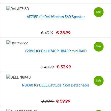
Sale
AE715B für Dell Wireless 360 Speaker
€ 35.99
€ 43.19
Sale
Y2RV2 für Dell H740P H840P mini RAID
€ 33.99
€ 40.79
Sale
N8K40 für DELL Latitude 7350 Detachable
€ 59.99
€ 71.99