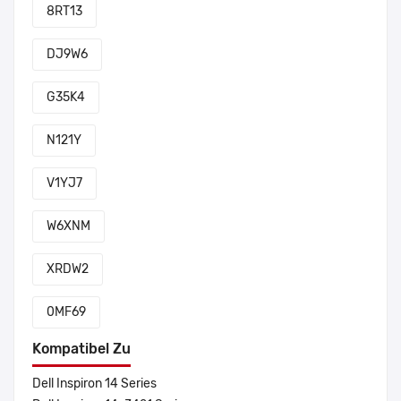
8RT13
DJ9W6
G35K4
N121Y
V1YJ7
W6XNM
XRDW2
0MF69
Kompatibel Zu
Dell Inspiron 14 Series