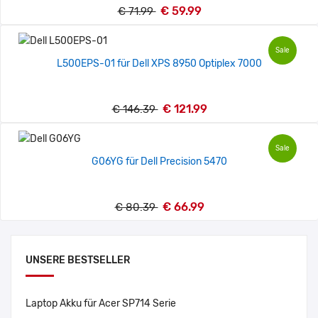
€ 59.99
€ 71.99
Sale
L500EPS-01 für Dell XPS 8950 Optiplex 7000
€ 121.99
€ 146.39
Sale
G06YG für Dell Precision 5470
€ 66.99
€ 80.39
UNSERE BESTSELLER
Laptop Akku für Acer SP714 Serie