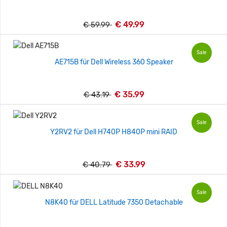
€ 49.99
€ 59.99
Sale
AE715B für Dell Wireless 360 Speaker
€ 35.99
€ 43.19
Sale
Y2RV2 für Dell H740P H840P mini RAID
€ 33.99
€ 40.79
Sale
N8K40 für DELL Latitude 7350 Detachable