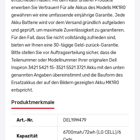
entschieden haben. Mit dem Kauf unserer Produkte
erwerben Sie Vertrauen! Für alle Akkus des Modells MK1R0
gewähren wir eine umfassende einjährige Garantie. Jede
Akku Batterie wird vor dem Versand gründlich aufgeladen
und geprüft, um maximale Zuverlässigkeit zu garantieren.
Für den Fall, dass Sie nicht vollständig zufrieden sind,
bieten wir Ihnen eine 30-tägige Geld-zurück-Garantie.
Bitte stellen Sie vor Auftragserteilung sicher, dass die
Teilenummer oder Modellnummer Ihrer originalen Dell
Inspiron 3421 5421 15-3521 5521 3721 Akku mit den unten
genannten Angaben übereinstimmt und die Bauform des
Ersatzakkus der auf den Bildern gezeigten Akku MK1R0
entspricht.
Produktmerkmale
Art.-Nr.
DEL19M479
6700mah/72wh (LG CELL)/6
Kapazität
Cells