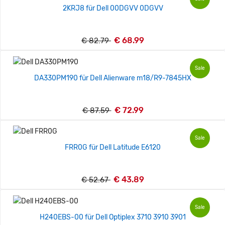
2KRJ8 für Dell 00DGVV 0DGVV
€ 68.99
€ 82.79
Sale
DA330PM190 für Dell Alienware m18/R9-7845HX
€ 72.99
€ 87.59
Sale
FRR0G für Dell Latitude E6120
€ 43.89
€ 52.67
Sale
H240EBS-00 für Dell Optiplex 3710 3910 3901