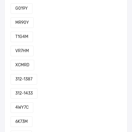
G019Y
MR90Y
T1G4M
VR7HM
XCMRD
312-1387
312-1433
4WY7C
6K73M