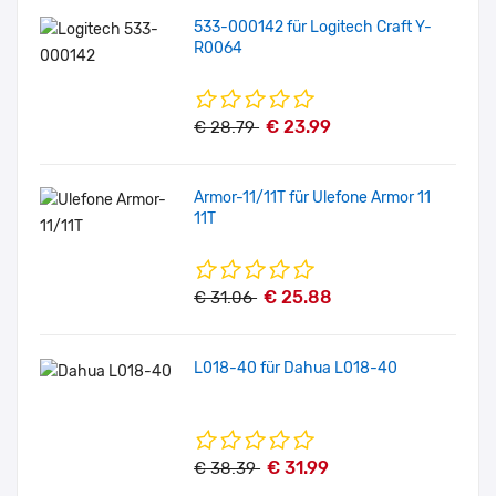
533-000142 für Logitech Craft Y-
R0064
€ 23.99
€ 28.79
Armor-11/11T für Ulefone Armor 11
11T
€ 25.88
€ 31.06
L018-40 für Dahua L018-40
€ 31.99
€ 38.39