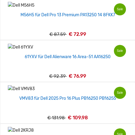
Sale
M56H5 für Dell Pro 13 Premium PA13250 14 8FKK7
€ 72.99
€ 87.59
Sale
61YXV für Dell Alienware 16 Area-51 AA16250
€ 76.99
€ 92.39
Sale
VMV83 für Dell 2025 Pro 16 Plus PB16250 PB16255
€ 109.98
€ 131.98
Sale