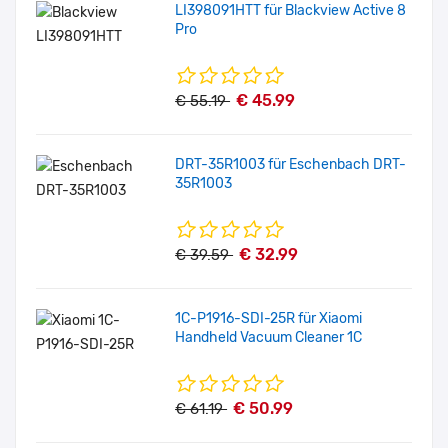
LI398091HTT für Blackview Active 8
Pro
€ 45.99
€ 55.19
DRT-35R1003 für Eschenbach DRT-
35R1003
€ 32.99
€ 39.59
1C-P1916-SDI-25R für Xiaomi
Handheld Vacuum Cleaner 1C
€ 50.99
€ 61.19