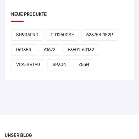
NEUE PRODUKTE
SG906PRO
CR12600SE
623758-1S2P
061384
A1672
E3E01-60132
VCA-SBT90
SP304
Z55H
UNSER BLOG