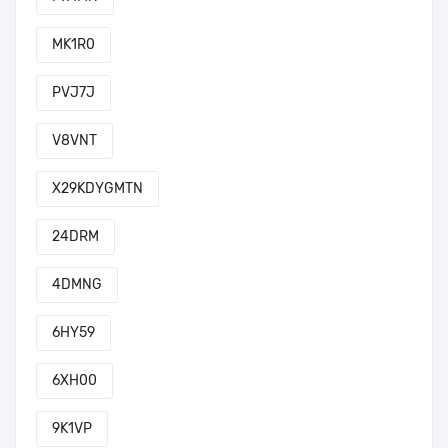
MK1R0
PVJ7J
V8VNT
X29KDYGMTN
24DRM
4DMNG
6HY59
6XH00
9K1VP