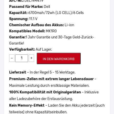
Art.-Nr.:
DEL19M479
Passend für Marke:
Dell
Kapazität:
6700mah/72wh (LG CELL)/6 Cells
Spannung:
11.1 V
Chemischer Aufbau des Akkus:
Li-ion
Kompatibles Modell:
MK1R0
Garantie:
1 Jahr Garantie und 30-Tage Geld-Zurück-
Garantie!
Verfügbarkeit:
Auf Lager.
−
+
IN DEN WARENKORB
Lieferzeit
– In der Regel 5 - 15 Werktage.
Premium-Zellen mit extrem langer Lebensdauer
–
Maximale Leistung durch erstklassige Materialien.
100% Kompatibilität mit Originalgeräten
– Inklusive
aller Ladezubehöre der Erstausrüstung.
Kein Memory-Effekt
– Laden Sie den Akku jederzeit (auch
teilweise) ohne Kapazitätseinbußen.