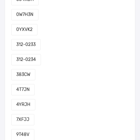
0W7H3N
0YXVK2
312-0233
312-0234
383CW
4T7JN
4YRJH
7XFJJ
9T48V