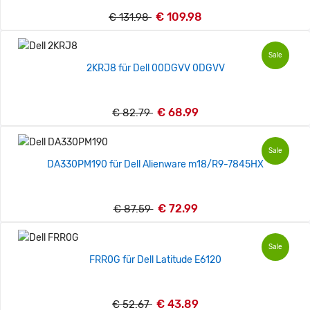
€ 109.98
€ 131.98
Sale
2KRJ8 für Dell 00DGVV 0DGVV
€ 68.99
€ 82.79
Sale
DA330PM190 für Dell Alienware m18/R9-7845HX
€ 72.99
€ 87.59
Sale
FRR0G für Dell Latitude E6120
€ 43.89
€ 52.67