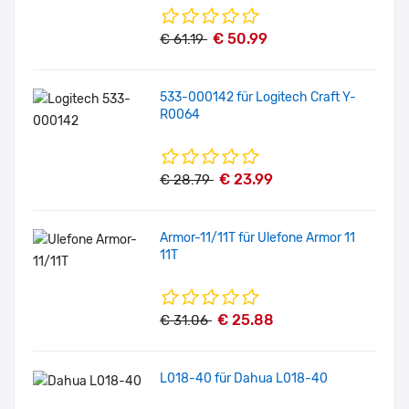
€ 50.99
€ 61.19
533-000142 für Logitech Craft Y-
R0064
€ 23.99
€ 28.79
Armor-11/11T für Ulefone Armor 11
11T
€ 25.88
€ 31.06
L018-40 für Dahua L018-40