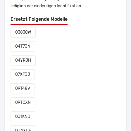
lediglich der eindeutigen Identifikation.
Ersetzt Folgende Modelle
0383CW
04T7JN
04YRJH
07XFJJ
09T48V
09TCXN
0J1KND
0J4XDH