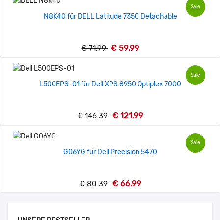
Sale
N8K40 für DELL Latitude 7350 Detachable
€ 59.99
€ 71.99
Sale
L500EPS-01 für Dell XPS 8950 Optiplex 7000
€ 121.99
€ 146.39
Sale
G06YG für Dell Precision 5470
€ 66.99
€ 80.39