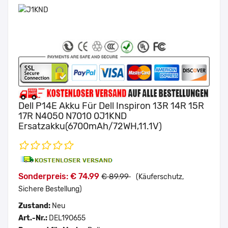
Dell P14E Akku Für Dell Inspiron 13R 14R 15R
17R N4050 N7010 0J1KND
Ersatzakku(6700mAh/72WH,11.1V)
Sonderpreis: € 74.99
€ 89.99
(Käuferschutz,
Sichere Bestellung)
Zustand:
Neu
Art.-Nr.:
DEL19O655