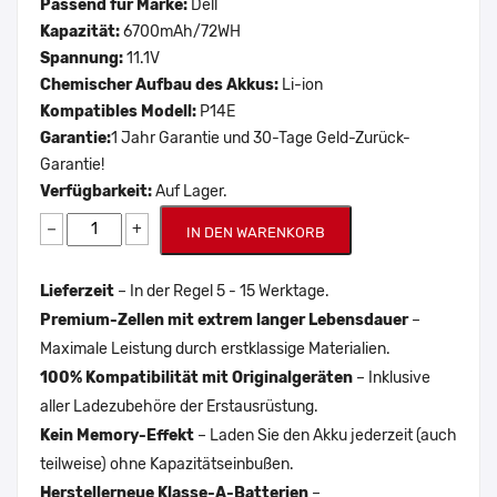
Passend für Marke:
Dell
Kapazität:
6700mAh/72WH
Spannung:
11.1V
Chemischer Aufbau des Akkus:
Li-ion
Kompatibles Modell:
P14E
Garantie:
1 Jahr Garantie und 30-Tage Geld-Zurück-
Garantie!
Verfügbarkeit:
Auf Lager.
−
+
IN DEN WARENKORB
Lieferzeit
– In der Regel 5 - 15 Werktage.
Premium-Zellen mit extrem langer Lebensdauer
–
Maximale Leistung durch erstklassige Materialien.
100% Kompatibilität mit Originalgeräten
– Inklusive
aller Ladezubehöre der Erstausrüstung.
Kein Memory-Effekt
– Laden Sie den Akku jederzeit (auch
teilweise) ohne Kapazitätseinbußen.
Herstellerneue Klasse-A-Batterien
–