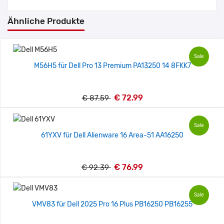
Ähnliche Produkte
Sale
M56H5 für Dell Pro 13 Premium PA13250 14 8FKK7
€ 72.99
€ 87.59
Sale
61YXV für Dell Alienware 16 Area-51 AA16250
€ 76.99
€ 92.39
Sale
VMV83 für Dell 2025 Pro 16 Plus PB16250 PB16255