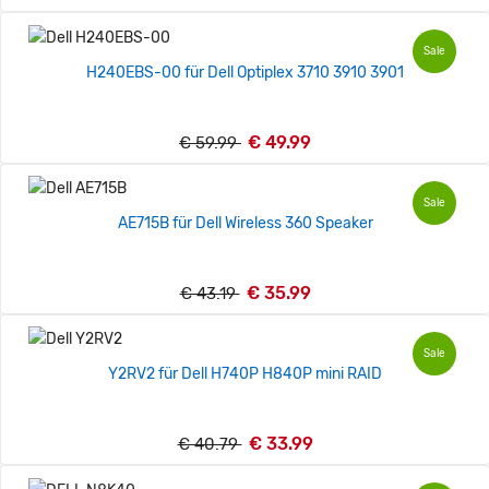
Sale
H240EBS-00 für Dell Optiplex 3710 3910 3901
€ 49.99
€ 59.99
Sale
AE715B für Dell Wireless 360 Speaker
€ 35.99
€ 43.19
Sale
Y2RV2 für Dell H740P H840P mini RAID
€ 33.99
€ 40.79