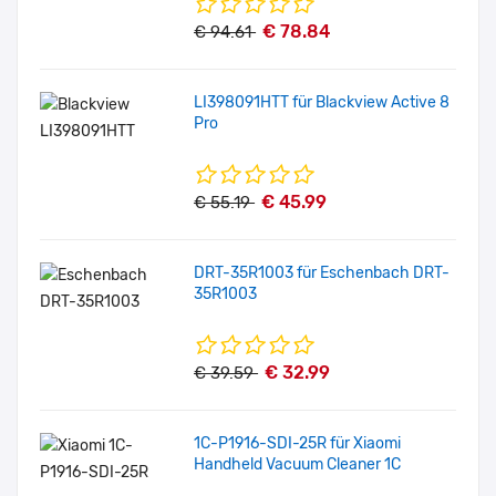
€ 78.84
€ 94.61
LI398091HTT für Blackview Active 8
Pro
€ 45.99
€ 55.19
DRT-35R1003 für Eschenbach DRT-
35R1003
€ 32.99
€ 39.59
1C-P1916-SDI-25R für Xiaomi
Handheld Vacuum Cleaner 1C