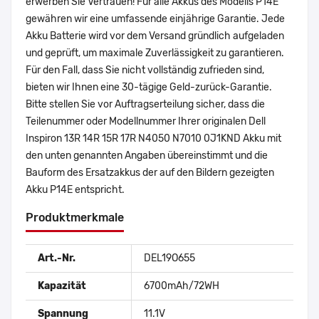
erwerben Sie Vertrauen! Für alle Akkus des Modells P14E
gewähren wir eine umfassende einjährige Garantie. Jede
Akku Batterie wird vor dem Versand gründlich aufgeladen
und geprüft, um maximale Zuverlässigkeit zu garantieren.
Für den Fall, dass Sie nicht vollständig zufrieden sind,
bieten wir Ihnen eine 30-tägige Geld-zurück-Garantie.
Bitte stellen Sie vor Auftragserteilung sicher, dass die
Teilenummer oder Modellnummer Ihrer originalen Dell
Inspiron 13R 14R 15R 17R N4050 N7010 0J1KND Akku mit
den unten genannten Angaben übereinstimmt und die
Bauform des Ersatzakkus der auf den Bildern gezeigten
Akku P14E entspricht.
Produktmerkmale
Art.-Nr.
DEL19O655
Kapazität
6700mAh/72WH
Spannung
11.1V