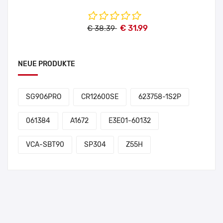
€ 31.99
€ 38.39
NEUE PRODUKTE
SG906PRO
CR12600SE
623758-1S2P
061384
A1672
E3E01-60132
VCA-SBT90
SP304
Z55H