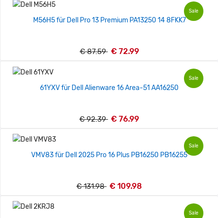
Sale
M56H5 für Dell Pro 13 Premium PA13250 14 8FKK7
€ 72.99
€ 87.59
Sale
61YXV für Dell Alienware 16 Area-51 AA16250
€ 76.99
€ 92.39
Sale
VMV83 für Dell 2025 Pro 16 Plus PB16250 PB16255
€ 109.98
€ 131.98
Sale