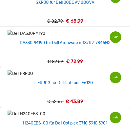
2KRJ8 für Dell 00DGVV 0DGVV
€ 68.99
€ 82.79
Sale
DA330PM190 für Dell Alienware m18/R9-7845HX
€ 72.99
€ 87.59
Sale
FRR0G für Dell Latitude E6120
€ 43.89
€ 52.67
Sale
H240EBS-00 für Dell Optiplex 3710 3910 3901