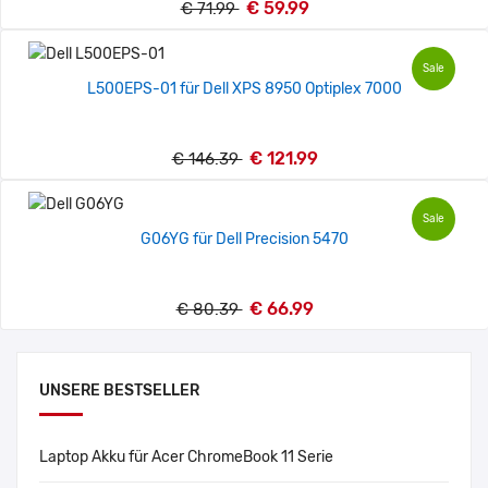
€ 59.99
€ 71.99
Sale
L500EPS-01 für Dell XPS 8950 Optiplex 7000
€ 121.99
€ 146.39
Sale
G06YG für Dell Precision 5470
€ 66.99
€ 80.39
UNSERE BESTSELLER
Laptop Akku für Acer ChromeBook 11 Serie