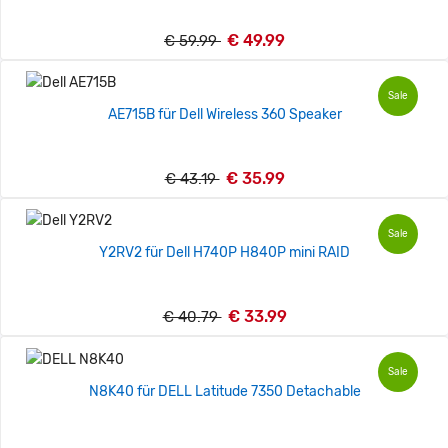
€ 49.99
€ 59.99
Sale
AE715B für Dell Wireless 360 Speaker
€ 35.99
€ 43.19
Sale
Y2RV2 für Dell H740P H840P mini RAID
€ 33.99
€ 40.79
Sale
N8K40 für DELL Latitude 7350 Detachable