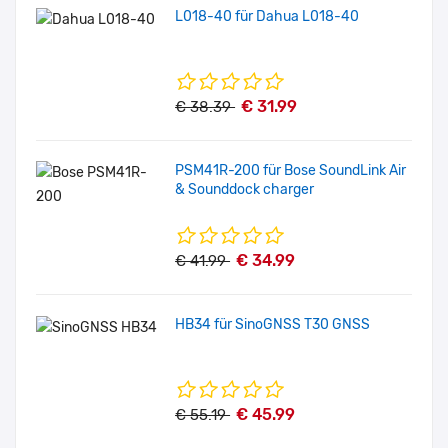
L018-40 für Dahua L018-40
€ 31.99
€ 38.39
PSM41R-200 für Bose SoundLink Air
& Sounddock charger
€ 34.99
€ 41.99
HB34 für SinoGNSS T30 GNSS
€ 45.99
€ 55.19