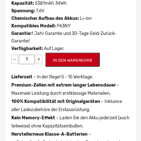
Kapazität:
5381mAh 34Wh
Spannung:
7.6V
Chemischer Aufbau des Akkus:
Li-ion
Kompatibles Modell:
P63NY
Garantie:
1 Jahr Garantie und 30-Tage Geld-Zurück-
Garantie!
Verfügbarkeit:
Auf Lager.
−
+
IN DEN WARENKORB
Lieferzeit
– In der Regel 5 - 15 Werktage.
Premium-Zellen mit extrem langer Lebensdauer
–
Maximale Leistung durch erstklassige Materialien.
100% Kompatibilität mit Originalgeräten
– Inklusive
aller Ladezubehöre der Erstausrüstung.
Kein Memory-Effekt
– Laden Sie den Akku jederzeit (auch
teilweise) ohne Kapazitätseinbußen.
Herstellerneue Klasse-A-Batterien
–