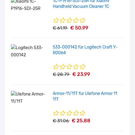
1C-P1916-SDI-25R für Xiaomi
Handheld Vacuum Cleaner 1C
€ 50.99
€ 61.19
533-000142 für Logitech Craft Y-
R0064
€ 23.99
€ 28.79
Armor-11/11T für Ulefone Armor 11
11T
€ 25.88
€ 31.06