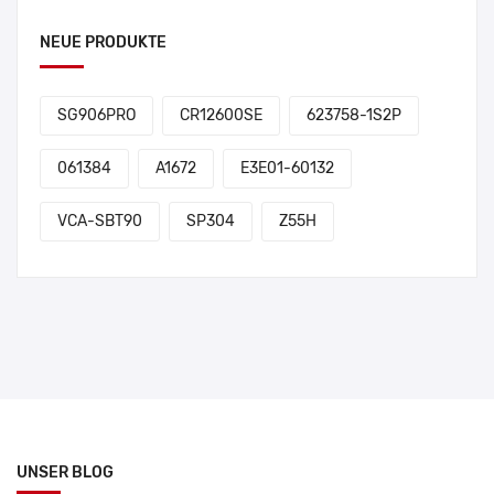
NEUE PRODUKTE
SG906PRO
CR12600SE
623758-1S2P
061384
A1672
E3E01-60132
VCA-SBT90
SP304
Z55H
UNSER BLOG