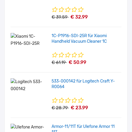
€ 32.99
€ 39.59
1C-P1916-SDI-25R für Xiaomi
Handheld Vacuum Cleaner 1C
€ 50.99
€ 61.19
533-000142 für Logitech Craft Y-
R0064
€ 23.99
€ 28.79
Armor-11/11T für Ulefone Armor 11