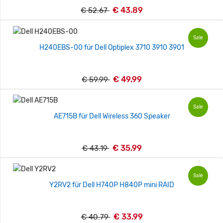
€ 43.89
€ 52.67
Sale
H240EBS-00 für Dell Optiplex 3710 3910 3901
€ 49.99
€ 59.99
Sale
AE715B für Dell Wireless 360 Speaker
€ 35.99
€ 43.19
Sale
Y2RV2 für Dell H740P H840P mini RAID
€ 33.99
€ 40.79