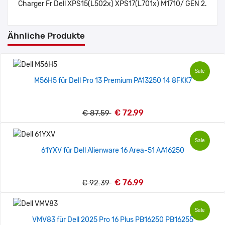
Charger Fr Dell XPS15(L502x) XPS17(L701x) M1710/ GEN 2.
Ähnliche Produkte
Sale
M56H5 für Dell Pro 13 Premium PA13250 14 8FKK7
€ 72.99
€ 87.59
Sale
61YXV für Dell Alienware 16 Area-51 AA16250
€ 76.99
€ 92.39
Sale
VMV83 für Dell 2025 Pro 16 Plus PB16250 PB16255