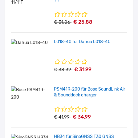
11T
€ 25.88
€ 31.06
L018-40 für Dahua L018-40
€ 31.99
€ 38.39
PSM41R-200 für Bose SoundLink Air
& Sounddock charger
€ 34.99
€ 41.99
HB34 für SinoGNSS T30 GNSS