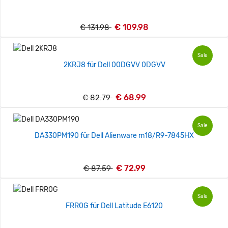
€ 109.98
€ 131.98
Sale
2KRJ8 für Dell 00DGVV 0DGVV
€ 68.99
€ 82.79
Sale
DA330PM190 für Dell Alienware m18/R9-7845HX
€ 72.99
€ 87.59
Sale
FRR0G für Dell Latitude E6120