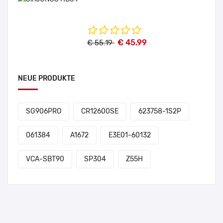
€ 45.99
€ 55.19
NEUE PRODUKTE
SG906PRO
CR12600SE
623758-1S2P
061384
A1672
E3E01-60132
VCA-SBT90
SP304
Z55H