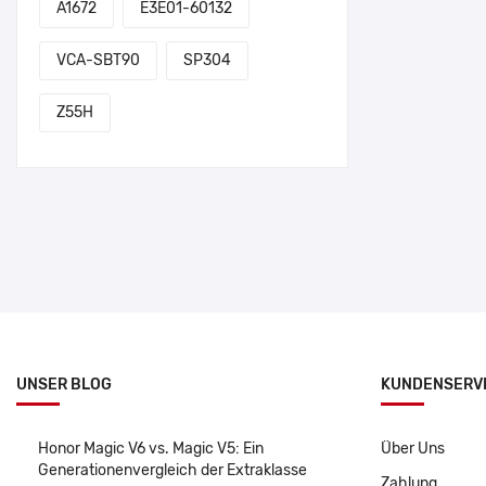
A1672
E3E01-60132
VCA-SBT90
SP304
Z55H
UNSER BLOG
KUNDENSERV
Honor Magic V6 vs. Magic V5: Ein
Über Uns
Generationenvergleich der Extraklasse
Zahlung