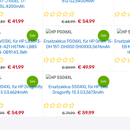
17-J100EL 17-
612 G2,5400mAh
0SL,4200mAh
€ 41.99
€ 54.99
.39
€ 65.99
Sale
Sale
PV03XL für HP L83393-
Ersatzakkus PG06XL für HP Omen 15-
Ersatza
8-421 HSTNN-LB8S
DH 15T-DH000 DH0XXX,5676mAh
EB 
-OB1P,43.3Wh
H
€ 41.99
€ 49.99
.39
€ 59.99
Sale
Sale
R04XL für HP Dragonfly
Ersatzakkus SS04XL für HP Elite
3.5 G3,6624mAh
Dragonfly 13.3 G3,5673mAh
€ 54.99
€ 59.99
.99
€ 71.99