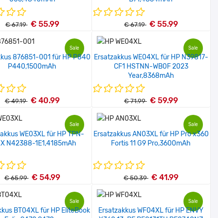
€ 55.99
€ 55.99
€ 67.19
€ 67.19
Sale
Sale
kkus 876851-001 für HP P840
Ersatzakkus WE04XL für HP N39817-
P440,1500mAh
CF1 HSTNN-WB0F 2023
Year,8368mAh
€ 40.99
€ 59.99
€ 49.19
€ 71.99
Sale
Sale
zakkus WE03XL für HP TPN-
Ersatzakkus AN03XL für HP Pro x360
X N42388-1E1,4185mAh
Fortis 11 G9 Pro,3600mAh
€ 54.99
€ 41.99
€ 65.99
€ 50.39
Sale
Sale
kkus BT04XL für HP EliteBook
Ersatzakkus WF04XL für HP ENVY