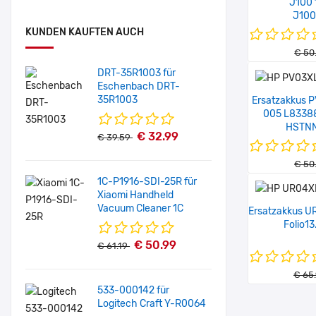
J100 
J10
KUNDEN KAUFTEN AUCH
€ 50
DRT-35R1003 für
Eschenbach DRT-
35R1003
Ersatzakkus 
005 L8338
HSTNN
€ 32.99
€ 39.59
€ 50
1C-P1916-SDI-25R für
Xiaomi Handheld
Vacuum Cleaner 1C
Ersatzakkus U
Folio1
€ 50.99
€ 61.19
€ 65
533-000142 für
Logitech Craft Y-R0064