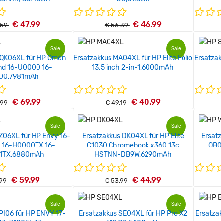
€ 47.99
€ 46.99
.59
€ 56.39
Sale
Sale
 QK06XL für HP Omen
Ersatzakkus MA04XL für HP Elite Folio
Ersatza
nd 16-U0000 16-
13.5 inch 2-in-1,6000mAh
00,7981mAh
€ 69.99
€ 40.99
.99
€ 49.19
Sale
Sale
Z06XL für HP Envy 16-
Ersatzakkus DK04XL für HP Elite
Ersat
 16-H0000TX 16-
C1030 Chromebook x360 13c
OB0
1TX,6880mAh
HSTNN-DB9W,6290mAh
€ 59.99
€ 44.99
.99
€ 53.99
Sale
Sale
PI06 für HP ENVY 17-
Ersatzakkus SE04XL für HP Pro X2
Ersatza