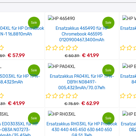
Sale
Sale
I04XL für HP OmniBook
Ersatzakkus 465490 für HP
Ersatza
-IN-1 16,8810mAh
Chromebook 465595
0120900467,3400mAh
€ 57.99
€ 41.99
.59
€ 50.39
Sale
Sale
 SD03XL für HP TPN-
Ersatzakkus PA04XL für HP TPN-
Ersatza
38,4323mAh
DB1H N08497-
8
005,4323mAh/70.07Wh
€ 41.99
€ 62.99
.39
€ 75.59
Sale
Sale
s ED03035XL für HP
Ersatzakkus RH03XL für HP ProBook
Ersatz
-OB3A N07273-
430 440 445 450 630 640 650
OB2
16mAh/35.45Wh
G8,51.3Wh