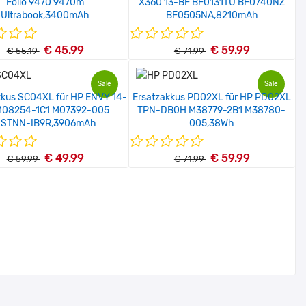
Folio 9470 9470m
X360 13-BF BF0131TU BF0740NZ
Ultrabook,3400mAh
BF0505NA,8210mAh
€ 45.99
€ 59.99
€ 55.19
€ 71.99
Sale
Sale
kkus SC04XL für HP ENVY 14-
Ersatzakkus PD02XL für HP PD02XL
M08254-1C1 M07392-005
TPN-DB0H M38779-2B1 M38780-
STNN-IB9R,3906mAh
005,38Wh
€ 49.99
€ 59.99
€ 59.99
€ 71.99