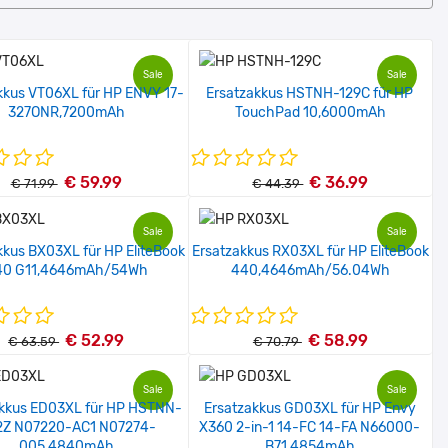
Sale
Sale
kkus VT06XL für HP ENVY 17-
Ersatzakkus HSTNH-129C für HP
327ONR,7200mAh
TouchPad 10,6000mAh
€ 59.99
€ 36.99
€ 71.99
€ 44.39
Sale
Sale
kkus BX03XL für HP EliteBook
Ersatzakkus RX03XL für HP EliteBook
40 G11,4646mAh/54Wh
440,4646mAh/56.04Wh
€ 52.99
€ 58.99
€ 63.59
€ 70.79
Sale
Sale
akkus ED03XL für HP HSTNN-
Ersatzakkus GD03XL für HP Envy
Z N07220-AC1 N07274-
X360 2-in-1 14-FC 14-FA N66000-
005,4840mAh
B71,4854mAh