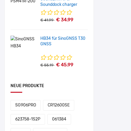
Sounddock charger
€ 34.99
€ 41.99
HB34 für SinoGNSS T30
GNSS
€ 45.99
€ 55.19
NEUE PRODUKTE
SG906PRO
CR12600SE
623758-1S2P
061384