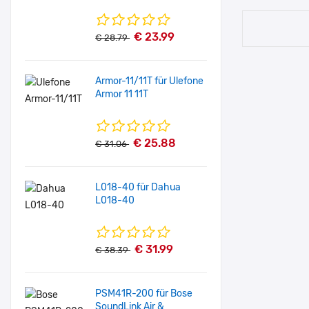
€ 23.99
€ 28.79
Armor-11/11T für Ulefone
Armor 11 11T
€ 25.88
€ 31.06
L018-40 für Dahua
L018-40
€ 31.99
€ 38.39
PSM41R-200 für Bose
SoundLink Air &