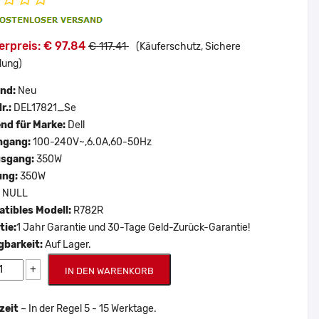
erpreis: € 97.84
€ 117.41
(Käuferschutz, Sichere
lung)
and:
Neu
r.:
DEL17821_Se
nd für Marke:
Dell
ngang:
100-240V~,6.0A,60-50Hz
usgang:
350W
ung:
350W
:
NULL
tibles Modell:
R782R
tie:
1 Jahr Garantie und 30-Tage Geld-Zurück-Garantie!
gbarkeit:
Auf Lager.
+
IN DEN WARENKORB
zeit
– In der Regel 5 - 15 Werktage.