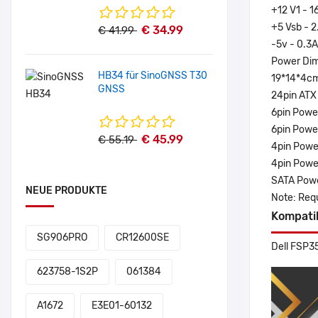
+12 V1 - 1
+5 Vsb - 2
€ 34.99
€ 41.99
-5v - 0.3A
Power Dim
HB34 für SinoGNSS T30
19*14*4c
GNSS
24pin ATX
6pin Powe
6pin Powe
€ 45.99
€ 55.19
4pin Powe
4pin Powe
SATA Pow
NEUE PRODUKTE
Note: Requ
Kompati
SG906PRO
CR12600SE
Dell FSP
623758-1S2P
061384
A1672
E3E01-60132