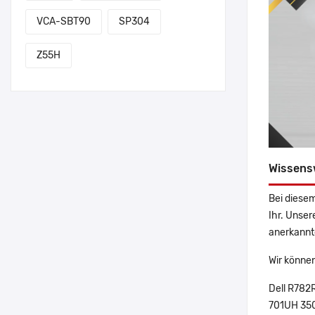
VCA-SBT90
SP304
Z55H
Wissens
Bei diesem
Ihr. Unser
anerkannte
Wir können
Dell R782
701UH 350w