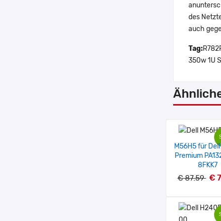
anuntersch
des Netzte
auch gege
Tag:
R782R
350w 1U S
Ähnlich
M56H5 für Dell
Premium PA13
8FKK7
€ 
€ 87.59