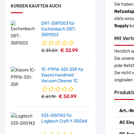
Sie haben
KUNDEN KAUFTEN AUCH
Netzadap
stets eins
DRT-35R1003 für
Supply
ko
Eschenbach DRT-
35R1003
Mit Vert
€ 32.99
€ 39.59
Herzlich w
Sie unsere
jede Netzt
1C-P1916-SDI-25R für
Sie nicht 
Xiaomi Handheld
originalen
Vacuum Cleaner 1C
Produkt
€ 50.99
€ 61.19
Art.-Nr
533-000142 für
Logitech Craft Y-R0064
AC Ein