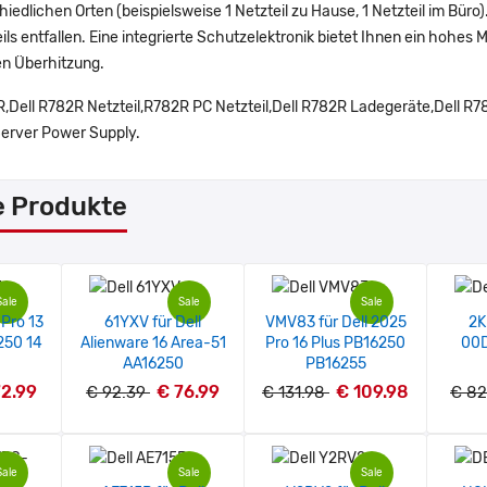
iedlichen Orten (beispielsweise 1 Netzteil zu Hause, 1 Netzteil im Bür
ils entfallen. Eine integrierte Schutzelektronik bietet Ihnen ein hohes
n Überhitzung.
,Dell R782R Netzteil,R782R PC Netzteil,Dell R782R Ladegeräte,Dell R
erver Power Supply.
e Produkte
Sale
Sale
Sale
 Pro 13
61YXV für Dell
VMV83 für Dell 2025
2K
250 14
Alienware 16 Area-51
Pro 16 Plus PB16250
00
AA16250
PB16255
72.99
€ 76.99
€ 109.98
€ 92.39
€ 131.98
€ 82
Sale
Sale
Sale