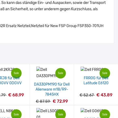
o). So kann das ständige Ein- und Auspacken, sowie der Transport
 Maß an Sicherheit, so unter anderem gegen Kurzschluss, als
782R Ersatz Netzteil,Netzteil für New FSP Group FSP350-701UH
Sale
Sale
Sale
RJ8 für Dell
FRR0G für Dell
DGVV 0DGVV
Latitude E6120
DA330PM190 für Dell
Alienware m18/R9-
7845HX
€ 68.99
€ 43.89
.79
€ 52.67
€ 72.99
€ 87.59
Sale
Sale
Sale