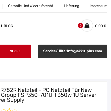
Garantie Und Widerrufsrecht
Lieferung
Impressum
0
U-BLOG
0.00 €
Service/Hilfe :info@akku-plus.com
SUCHE
 R782R Netzteil - PC Netzteil Für New
 Group FSP350-701UH 350w 1U Server
er Supply