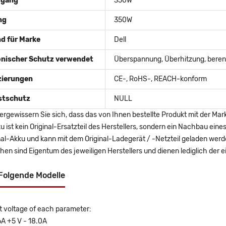
sgang
350W
ng
350W
d für Marke
Dell
onischer Schutz verwendet
Überspannung, Überhitzung, berent
izierungen
CE-, RoHS-, REACH-konform
stschutz
NULL
ergewissern Sie sich, dass das von Ihnen bestellte Produkt mit der Mar
u ist kein Original-Ersatzteil des Herstellers, sondern ein Nachbau ei
nal-Akku und kann mit dem Original-Ladegerät / -Netzteil geladen wer
en sind Eigentum des jeweiligen Herstellers und dienen lediglich der ei
Folgende Modelle
t voltage of each parameter:
6A +5 V - 18.0A