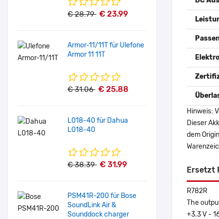
DC Au
€ 23.99
€ 28.79
Leistu
Passen
Armor-11/11T für Ulefone
Armor 11 11T
Elektr
Zertif
€ 25.88
€ 31.06
Überla
Hinweis: V
L018-40 für Dahua
Dieser Akk
L018-40
dem Origi
Warenzeich
€ 31.99
€ 38.39
Ersetzt 
R782R
PSM41R-200 für Bose
The outpu
SoundLink Air &
Sounddock charger
+3.3 V - 1