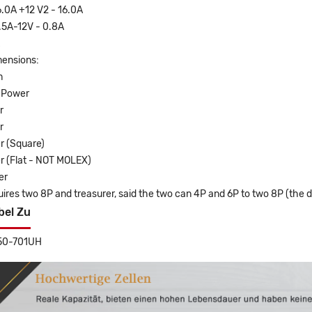
6.0A +12 V2 - 16.0A
.5A-12V - 0.8A
ensions:
m
 Power
r
r
r (Square)
r (Flat - NOT MOLEX)
er
ires two 8P and treasurer, said the two can 4P and 6P to two 8P (the
bel Zu
350-701UH