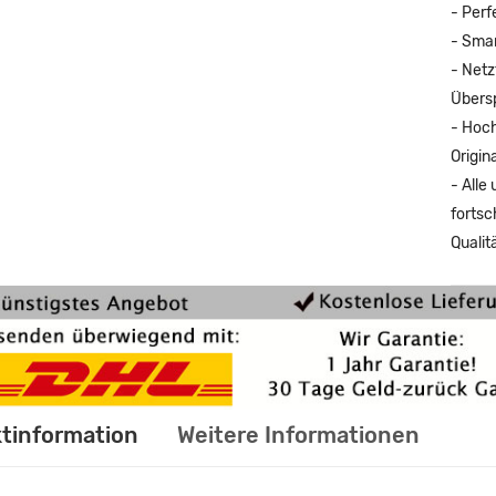
- Perf
- Smar
- Netz
Übers
- Hoch
Origina
- Alle
fortsc
Qualit
tinformation
Weitere Informationen