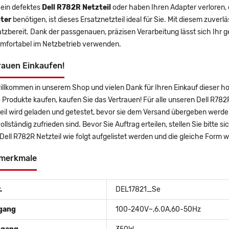
 ein defektes
Dell R782R Netzteil
oder haben Ihren Adapter verloren, e
ter
benötigen, ist dieses Ersatznetzteil ideal für Sie. Mit diesem zuve
atzbereit. Dank der passgenauen, präzisen Verarbeitung lässt sich Ihr 
mfortabel im Netzbetrieb verwenden.
rauen Einkaufen!
illkommen in unserem Shop und vielen Dank für Ihren Einkauf dieser 
 Produkte kaufen, kaufen Sie das Vertrauen! Für alle unseren Dell R782R
eil wird geladen und getestet, bevor sie dem Versand übergeben werde
vollständig zufrieden sind. Bevor Sie Auftrag erteilen, stellen Sie bitte
 Dell R782R Netzteil wie folgt aufgelistet werden und die gleiche Form w
merkmale
.
DEL17821_Se
gang
100-240V~,6.0A,60-50Hz