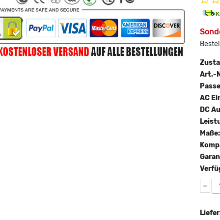
Sond
Bestel
Zust
Art.-N
Passe
AC Ei
DC A
Leist
Maße
Kompa
Garan
Verfü
−
Liefer