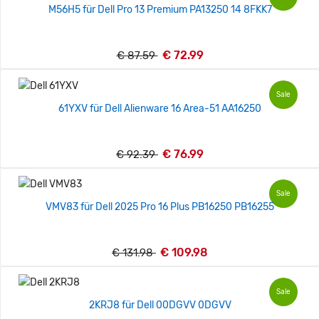
M56H5 für Dell Pro 13 Premium PA13250 14 8FKK7
€ 72.99
€ 87.59
Sale
61YXV für Dell Alienware 16 Area-51 AA16250
€ 76.99
€ 92.39
Sale
VMV83 für Dell 2025 Pro 16 Plus PB16250 PB16255
€ 109.98
€ 131.98
Sale
2KRJ8 für Dell 00DGVV 0DGVV