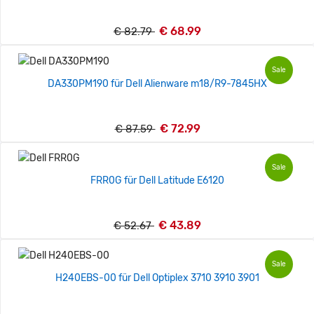
€ 68.99
€ 82.79
Sale
DA330PM190 für Dell Alienware m18/R9-7845HX
€ 72.99
€ 87.59
Sale
FRR0G für Dell Latitude E6120
€ 43.89
€ 52.67
Sale
H240EBS-00 für Dell Optiplex 3710 3910 3901