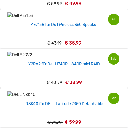
€ 49.99
€ 59.99
Sale
AE715B für Dell Wireless 360 Speaker
€ 35.99
€ 43.19
Sale
Y2RV2 für Dell H740P H840P mini RAID
€ 33.99
€ 40.79
Sale
N8K40 für DELL Latitude 7350 Detachable
€ 59.99
€ 71.99