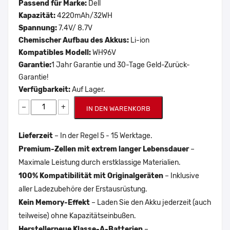
Passend für Marke:
Dell
Kapazität:
4220mAh/32WH
Spannung:
7.4V/ 8.7V
Chemischer Aufbau des Akkus:
Li-ion
Kompatibles Modell:
WH96V
Garantie:
1 Jahr Garantie und 30-Tage Geld-Zurück-
Garantie!
Verfügbarkeit:
Auf Lager.
−
+
IN DEN WARENKORB
Lieferzeit
– In der Regel 5 - 15 Werktage.
Premium-Zellen mit extrem langer Lebensdauer
–
Maximale Leistung durch erstklassige Materialien.
100% Kompatibilität mit Originalgeräten
– Inklusive
aller Ladezubehöre der Erstausrüstung.
Kein Memory-Effekt
– Laden Sie den Akku jederzeit (auch
teilweise) ohne Kapazitätseinbußen.
Herstellerneue Klasse-A-Batterien
–