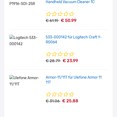
Handheld Vacuum Cleaner 1C
€ 50.99
€ 61.19
533-000142 für Logitech Craft Y-
R0064
€ 23.99
€ 28.79
Armor-11/11T für Ulefone Armor 11
11T
€ 25.88
€ 31.06