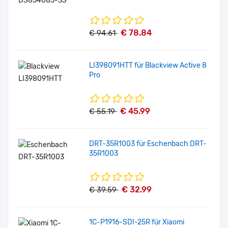
€ 78.84
€ 94.61
LI398091HTT für Blackview Active 8
Pro
€ 45.99
€ 55.19
DRT-35R1003 für Eschenbach DRT-
35R1003
€ 32.99
€ 39.59
1C-P1916-SDI-25R für Xiaomi