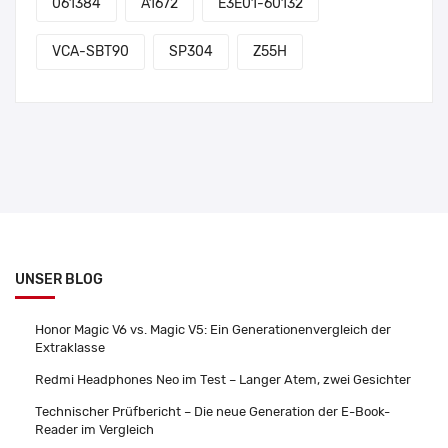
061384
A1672
E3E01-60132
VCA-SBT90
SP304
Z55H
UNSER BLOG
Honor Magic V6 vs. Magic V5: Ein Generationenvergleich der
Extraklasse
Redmi Headphones Neo im Test – Langer Atem, zwei Gesichter
Technischer Prüfbericht – Die neue Generation der E-Book-
Reader im Vergleich