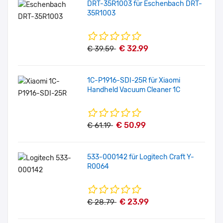
DRT-35R1003 für Eschenbach DRT-
35R1003
€ 32.99
€ 39.59
1C-P1916-SDI-25R für Xiaomi
Handheld Vacuum Cleaner 1C
€ 50.99
€ 61.19
533-000142 für Logitech Craft Y-
R0064
€ 23.99
€ 28.79