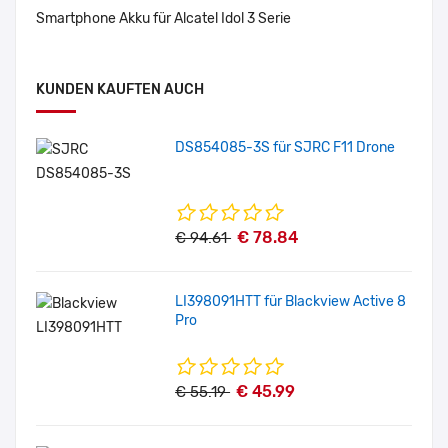
Smartphone Akku für Alcatel Idol 3 Serie
KUNDEN KAUFTEN AUCH
DS854085-3S für SJRC F11 Drone
€ 78.84
€ 94.61
LI398091HTT für Blackview Active 8
Pro
€ 45.99
€ 55.19