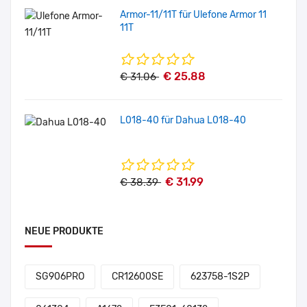
Armor-11/11T für Ulefone Armor 11
11T
€ 25.88
€ 31.06
L018-40 für Dahua L018-40
€ 31.99
€ 38.39
NEUE PRODUKTE
SG906PRO
CR12600SE
623758-1S2P