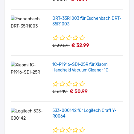
DRT-35R1003 für Eschenbach DRT-
35R1003
€ 32.99
€ 39.59
1C-P1916-SDI-25R für Xiaomi
Handheld Vacuum Cleaner 1C
€ 50.99
€ 61.19
533-000142 für Logitech Craft Y-
R0064