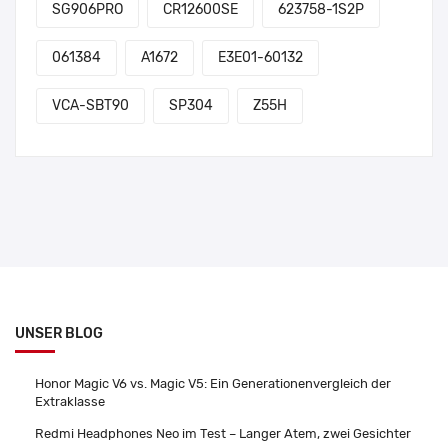
SG906PRO
CR12600SE
623758-1S2P
061384
A1672
E3E01-60132
VCA-SBT90
SP304
Z55H
UNSER BLOG
Honor Magic V6 vs. Magic V5: Ein Generationenvergleich der
Extraklasse
Redmi Headphones Neo im Test – Langer Atem, zwei Gesichter