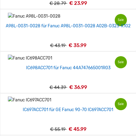
€ 23.99
€ 28.79
Sale
A98L-0031-0028 für Fanuc A98L-0031-0028 A02B-0323-K102
€ 35.99
€ 43.19
Sale
IC698ACC701 für Fanuc 44A747665001R03
€ 36.99
€ 44.39
Sale
IC697ACC701 für GE Fanuc 90-70 IC697ACC701
€ 45.99
€ 55.19