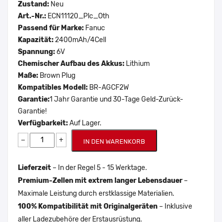
Zustand:
Neu
Art.-Nr.:
ECN11120_Plc_Oth
Passend für Marke:
Fanuc
Kapazität:
2400mAh/4Cell
Spannung:
6V
Chemischer Aufbau des Akkus:
Lithium
Maße:
Brown Plug
Kompatibles Modell:
BR-AGCF2W
Garantie:
1 Jahr Garantie und 30-Tage Geld-Zurück-
Garantie!
Verfügbarkeit:
Auf Lager.
−
+
IN DEN WARENKORB
Lieferzeit
– In der Regel 5 - 15 Werktage.
Premium-Zellen mit extrem langer Lebensdauer
–
Maximale Leistung durch erstklassige Materialien.
100% Kompatibilität mit Originalgeräten
– Inklusive
aller Ladezubehöre der Erstausrüstung.