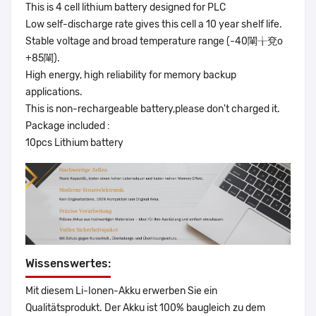
This is 4 cell lithium battery designed for PLC
Low self-discharge rate gives this cell a 10 year shelf life.
Stable voltage and broad temperature range (-40閳╁兗o
+85閳).
High energy, high reliability for memory backup
applications.
This is non-rechargeable battery,please don't charged it.
Package included :
10pcs Lithium battery
Wissenswertes:
Mit diesem Li-Ionen-Akku erwerben Sie ein
Qualitätsprodukt. Der Akku ist 100% baugleich zu dem