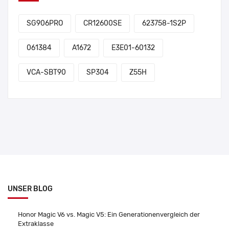
SG906PRO
CR12600SE
623758-1S2P
061384
A1672
E3E01-60132
VCA-SBT90
SP304
Z55H
UNSER BLOG
Honor Magic V6 vs. Magic V5: Ein Generationenvergleich der
Extraklasse