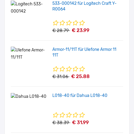
533-000142 für Logitech Craft Y-
R0064
€ 23.99
€ 28.79
Armor-11/11T für Ulefone Armor 11
11T
€ 25.88
€ 31.06
L018-40 für Dahua L018-40
€ 31.99
€ 38.39