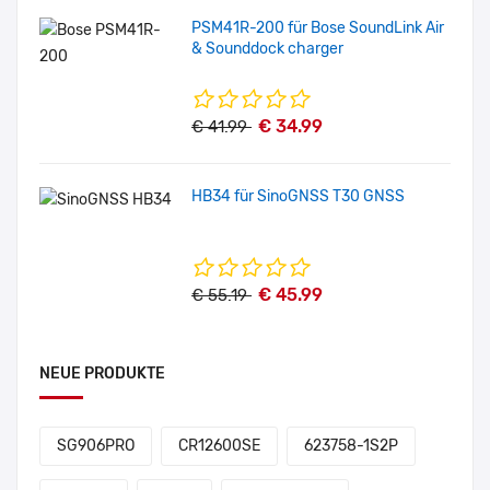
PSM41R-200 für Bose SoundLink Air
& Sounddock charger
€ 34.99
€ 41.99
HB34 für SinoGNSS T30 GNSS
€ 45.99
€ 55.19
NEUE PRODUKTE
SG906PRO
CR12600SE
623758-1S2P