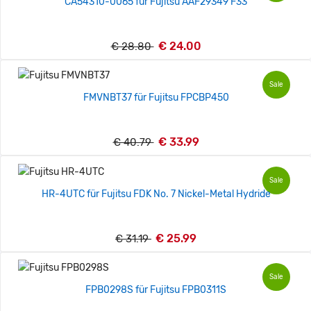
CA54310-0065 für Fujitsu AAF29349 F33
€ 24.00
€ 28.80
Sale
FMVNBT37 für Fujitsu FPCBP450
€ 33.99
€ 40.79
Sale
HR-4UTC für Fujitsu FDK No. 7 Nickel-Metal Hydride
€ 25.99
€ 31.19
Sale
FPB0298S für Fujitsu FPB0311S