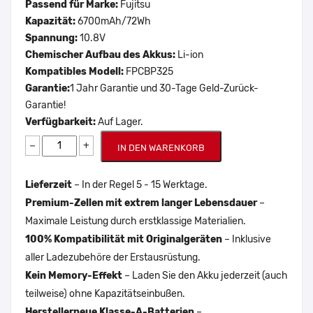
Passend für Marke:
Fujitsu
Kapazität:
6700mAh/72Wh
Spannung:
10.8V
Chemischer Aufbau des Akkus:
Li-ion
Kompatibles Modell:
FPCBP325
Garantie:
1 Jahr Garantie und 30-Tage Geld-Zurück-
Garantie!
Verfügbarkeit:
Auf Lager.
−
+
IN DEN WARENKORB
Lieferzeit
– In der Regel 5 - 15 Werktage.
Premium-Zellen mit extrem langer Lebensdauer
–
Maximale Leistung durch erstklassige Materialien.
100% Kompatibilität mit Originalgeräten
– Inklusive
aller Ladezubehöre der Erstausrüstung.
Kein Memory-Effekt
– Laden Sie den Akku jederzeit (auch
teilweise) ohne Kapazitätseinbußen.
Herstellerneue Klasse-A-Batterien
–