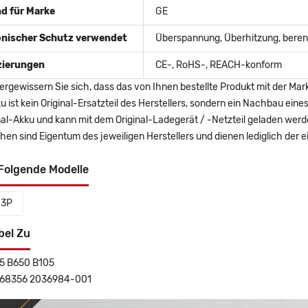
d für Marke
GE
onischer Schutz verwendet
Überspannung, Überhitzung, berent
izierungen
CE-, RoHS-, REACH-konform
ergewissern Sie sich, dass das von Ihnen bestellte Produkt mit der Mar
u ist kein Original-Ersatzteil des Herstellers, sondern ein Nachbau ei
nal-Akku und kann mit dem Original-Ladegerät / -Netzteil geladen wer
en sind Eigentum des jeweiligen Herstellers und dienen lediglich der ei
Folgende Modelle
S3P
bel Zu
25 B650 B105
1168356 2036984-001