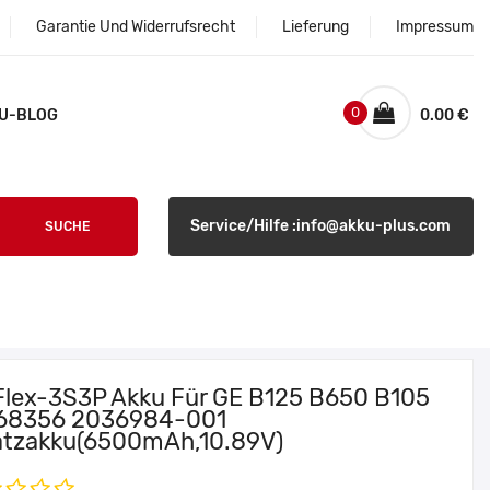
Garantie Und Widerrufsrecht
Lieferung
Impressum
0
U-BLOG
0.00 €
Service/Hilfe :info@akku-plus.com
SUCHE
Flex-3S3P Akku Für GE B125 B650 B105
68356 2036984-001
atzakku(6500mAh,10.89V)