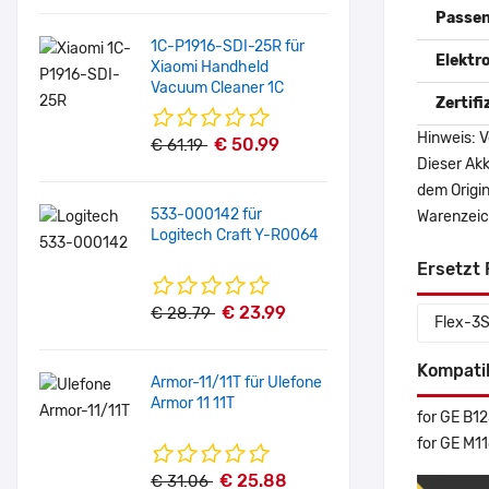
Passen
1C-P1916-SDI-25R für
Elektr
Xiaomi Handheld
Vacuum Cleaner 1C
Zertif
Hinweis: V
€ 50.99
€ 61.19
Dieser Akk
dem Origi
533-000142 für
Warenzeich
Logitech Craft Y-R0064
Ersetzt 
€ 23.99
€ 28.79
Flex-3
Kompati
Armor-11/11T für Ulefone
Armor 11 11T
for GE B1
for GE M
€ 25.88
€ 31.06