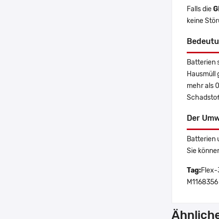
Falls die
G
keine Stö
Bedeutu
Batterien 
Hausmüll 
mehr als 
Schadstoff
Der Umw
Batterien 
Sie könne
Tag:
Flex-
M1168356
Ähnlich