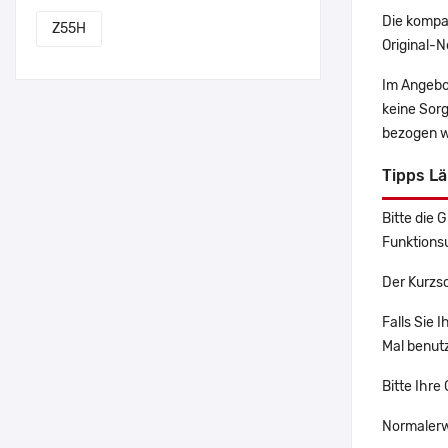
Die kompa
Z55H
Original-N
Im Angebo
keine Sor
bezogen w
Tipps L
Bitte die 
Funktions
Der Kurzsc
Falls Sie 
Mal benutz
Bitte Ihre
Normalerw