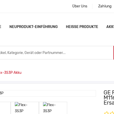
Über Uns
Zahlung
E
NEUPRODUKT-EINFÜHRUNG
HEISSE PRODUKTE
AKK
ex-3S3P Akku
GE 
M11
Ers