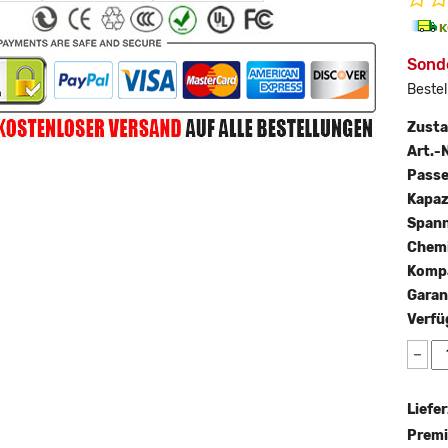
Sond
Bestel
Zust
Art.-N
Passe
Kapaz
Span
Chemi
Kompa
Garan
Verfü
−
Liefer
Premi