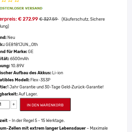
erpreis: € 272.99
€ 327.59
(Käuferschutz, Sichere
lung)
and:
Neu
r.:
GE8181JUN_Oth
nd für Marke:
GE
ität:
6500mAh
nung:
10.89V
scher Aufbau des Akkus:
Li-ion
tibles Modell:
Flex-3S3P
tie:
1 Jahr Garantie und 30-Tage Geld-Zurück-Garantie!
gbarkeit:
Auf Lager.
+
IN DEN WARENKORB
zeit
– In der Regel 5 - 15 Werktage.
um-Zellen mit extrem langer Lebensdauer
– Maximale