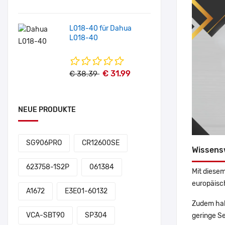
L018-40 für Dahua
L018-40
€ 31.99
€ 38.39
NEUE PRODUKTE
SG906PRO
CR12600SE
Wissens
623758-1S2P
061384
Mit diesem
europäisch
A1672
E3E01-60132
Zudem hab
VCA-SBT90
SP304
geringe Se