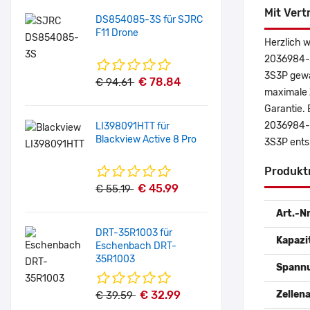
Mit Vert
DS854085-3S für SJRC
F11 Drone
Herzlich 
2036984-0
3S3P gewä
€ 78.84
€ 94.61
maximale Z
Garantie. 
2036984-0
LI398091HTT für
Blackview Active 8 Pro
3S3P ents
Produkt
€ 45.99
€ 55.19
Art.-Nr
DRT-35R1003 für
Kapazi
Eschenbach DRT-
35R1003
Spann
€ 32.99
Zellena
€ 39.59