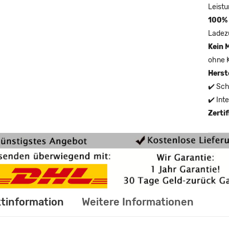
Leistu
100% 
Ladez
Kein 
ohne 
Herst
✔️ Sch
✔️ Int
Zerti
tinformation
Weitere Informationen