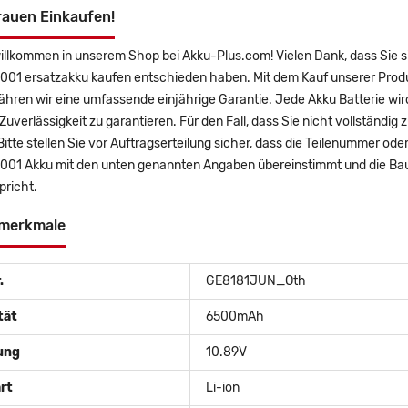
rauen Einkaufen!
willkommen in unserem Shop bei Akku-Plus.com! Vielen Dank, dass Sie
01 ersatzakku kaufen entschieden haben. Mit dem Kauf unserer Produkt
hren wir eine umfassende einjährige Garantie. Jede Akku Batterie wir
uverlässigkeit zu garantieren. Für den Fall, dass Sie nicht vollständig 
Bitte stellen Sie vor Auftragserteilung sicher, dass die Teilenummer 
01 Akku mit den unten genannten Angaben übereinstimmt und die Baufo
pricht.
merkmale
.
GE8181JUN_Oth
tät
6500mAh
ung
10.89V
rt
Li-ion