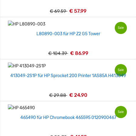
€ 57.99
€ 69.59
Sale
L80890-003 für HP Z2 G5 Tower
€ 86.99
€ 104.39
Sale
413049-2S1P für HP Sprocket 200 Printer 1AS85A H413049
€ 24.90
€ 29.88
Sale
465490 für HP Chromebook 465595 0120900467