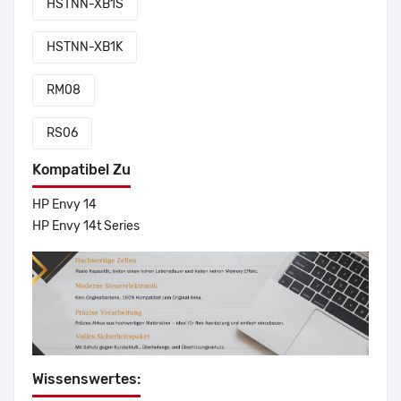
HSTNN-XB1S
HSTNN-XB1K
RM08
RS06
Kompatibel Zu
HP Envy 14
HP Envy 14t Series
Wissenswertes: