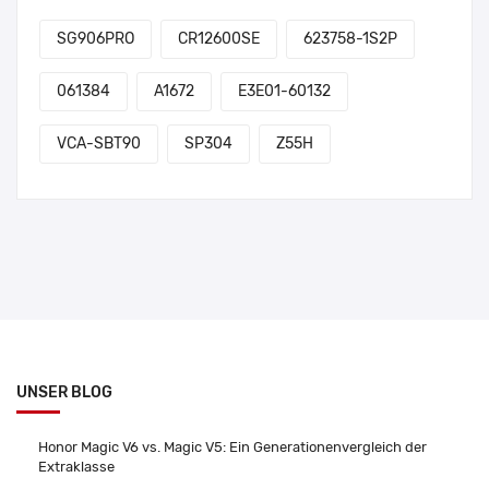
SG906PRO
CR12600SE
623758-1S2P
061384
A1672
E3E01-60132
VCA-SBT90
SP304
Z55H
UNSER BLOG
Honor Magic V6 vs. Magic V5: Ein Generationenvergleich der
Extraklasse