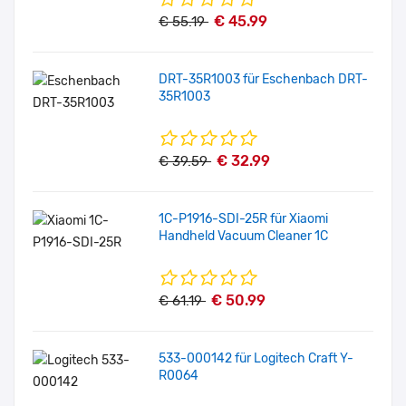
€ 45.99
€ 55.19
DRT-35R1003 für Eschenbach DRT-
35R1003
€ 32.99
€ 39.59
1C-P1916-SDI-25R für Xiaomi
Handheld Vacuum Cleaner 1C
€ 50.99
€ 61.19
533-000142 für Logitech Craft Y-
R0064