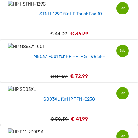
Sale
HSTNH-129C für HP TouchPad 10
€ 36.99
€ 44.39
Sale
M86371-001 für HP HPI P S TWR SFF
€ 72.99
€ 87.59
Sale
SD03XL für HP TPN-Q238
€ 41.99
€ 50.39
Sale