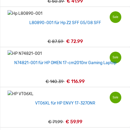
€ 41.99
€ 50.39
Sale
L80890-001 für Hp Z2 SFF G5/G8 SFF
€ 72.99
€ 87.59
Sale
N74821-001 für HP OMEN 17-cm2010nr Gaming Laptop
€ 116.99
€ 140.39
Sale
VT06XL für HP ENVY 17-327ONR
€ 59.99
€ 71.99