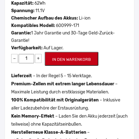
Kapazität:
62Wh
Spannung:
11.1V
Chemischer Aufbau des Akkus:
Li-ion
Kompatibles Modell:
600999-171
Garantie:
1 Jahr Garantie und 30-Tage Geld-Zurück-
Garantie!
Verfügbarkeit:
Auf Lager.
−
+
IN DEN WARENKORB
Lieferzeit
– In der Regel 5 - 15 Werktage.
Premium-Zellen mit extrem langer Lebensdauer
–
Maximale Leistung durch erstklassige Materialien.
100% Kompatibilität mit Originalgeräten
– Inklusive
aller Ladezubehöre der Erstausrüstung.
Kein Memory-Effekt
– Laden Sie den Akku jederzeit (auch
teilweise) ohne Kapazitätseinbußen.
Herstellerneue Klasse-A-Batterien
–