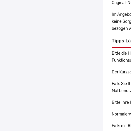
Original-N
Im Angebo
keine Sor
bezogen w
Tipps L
Bitte die 
Funktions
Der Kurzs
Falls Sie 
Mal benutz
Bitte Ihre
Normalerw
Falls die
H