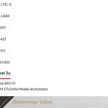
L11C-5
-LB4R
-001
-421
-1C1
61/80)
bel Zu
ook 840 G1
14 E7U24AA Mobile Workstation