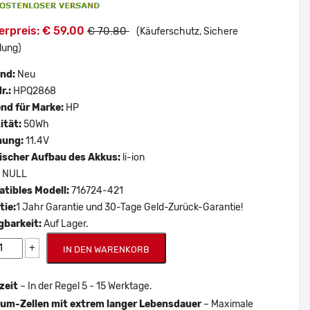
erpreis: € 59.00
€ 70.80
(Käuferschutz, Sichere
lung)
and:
Neu
r.:
HPQ2868
nd für Marke:
HP
ität:
50Wh
nung:
11.4V
scher Aufbau des Akkus:
li-ion
:
NULL
tibles Modell:
716724-421
tie:
1 Jahr Garantie und 30-Tage Geld-Zurück-Garantie!
gbarkeit:
Auf Lager.
+
IN DEN WARENKORB
zeit
– In der Regel 5 - 15 Werktage.
um-Zellen mit extrem langer Lebensdauer
– Maximale