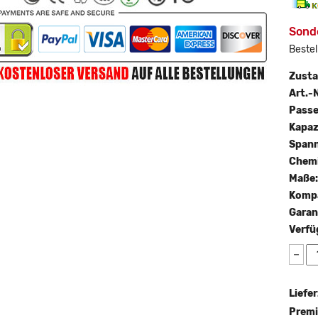
Sond
Bestel
Zust
Art.-N
Passe
Kapaz
Span
Chemi
Maße
Kompa
Garan
Verfü
−
Liefer
Premi