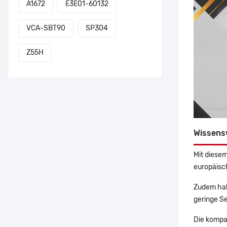
A1672
E3E01-60132
VCA-SBT90
SP304
Z55H
Wissens
Mit diesem
europäisch
Zudem hab
geringe Se
Die kompa